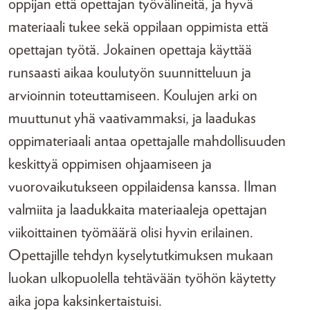
oppijan että opettajan työvälineitä, ja hyvä
materiaali tukee sekä oppilaan oppimista että
opettajan työtä. Jokainen opettaja käyttää
runsaasti aikaa koulutyön suunnitteluun ja
arvioinnin toteuttamiseen. Koulujen arki on
muuttunut yhä vaativammaksi, ja laadukas
oppimateriaali antaa opettajalle mahdollisuuden
keskittyä oppimisen ohjaamiseen ja
vuorovaikutukseen oppilaidensa kanssa. Ilman
valmiita ja laadukkaita materiaaleja opettajan
viikoittainen työmäärä olisi hyvin erilainen.
Opettajille tehdyn kyselytutkimuksen mukaan
luokan ulkopuolella tehtävään työhön käytetty
aika jopa kaksinkertaistuisi.