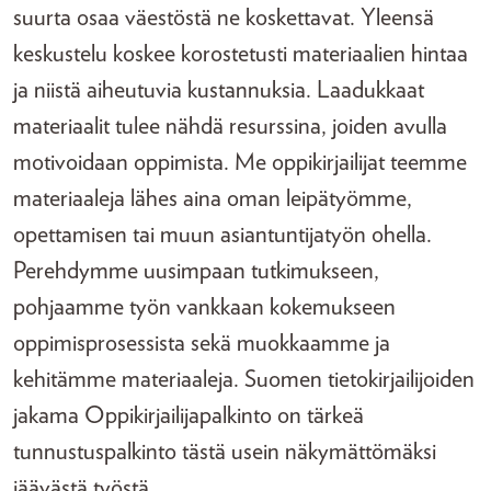
suurta osaa väestöstä ne koskettavat. Yleensä
keskustelu koskee korostetusti materiaalien hintaa
ja niistä aiheutuvia kustannuksia. Laadukkaat
materiaalit tulee nähdä resurssina, joiden avulla
motivoidaan oppimista. Me oppikirjailijat teemme
materiaaleja lähes aina oman leipätyömme,
opettamisen tai muun asiantuntijatyön ohella.
Perehdymme uusimpaan tutkimukseen,
pohjaamme työn vankkaan kokemukseen
oppimisprosessista sekä muokkaamme ja
kehitämme materiaaleja. Suomen tietokirjailijoiden
jakama Oppikirjailijapalkinto on tärkeä
tunnustuspalkinto tästä usein näkymättömäksi
jäävästä työstä.