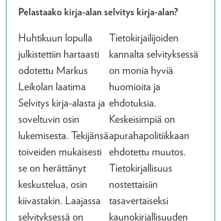
Pelastaako kirja-alan selvitys kirja-alan?
Huhtikuun lopulla
Tietokirjailijoiden
julkistettiin hartaasti
kannalta selvityksessä
odotettu Markus
on monia hyviä
Leikolan laatima
huomioita ja
Selvitys kirja-alasta ja
ehdotuksia.
soveltuvin osin
Keskeisimpiä on
lukemisesta. Tekijänsä
apurahapolitiikkaan
toiveiden mukaisesti
ehdotettu muutos.
se on herättänyt
Tietokirjallisuus
keskustelua, osin
nostettaisiin
kiivastakin. Laajassa
tasavertaiseksi
selvityksessä on
kaunokirjallisuuden