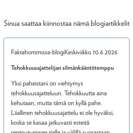
Sinua saattaa kiinnostaa nämä blogiartikkelit
Faktahommissa-blogi
Keskiviikko 10.6.2026
Tehokkuusajattelijan silmänkääntötemppu
Yksi paheistani on viehtymys
tehokkuusajatteluun. Tehokkuutta aina
kehutaan, mutta tämä on kyllä pahe.
Liiallinen tehokkuusajattelu ei ole hyväksi,
koska se kasaa jatkuvasti esteitä
rentoutumisen tielle ja välillä suorastaan