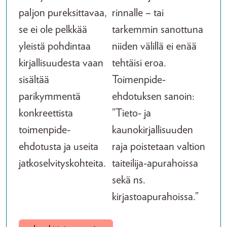
paljon pureksittavaa,
rinnalle – tai
se ei ole pelkkää
tarkemmin sanottuna
yleistä pohdintaa
niiden välillä ei enää
kirjallisuudesta vaan
tehtäisi eroa.
sisältää
Toimenpide-
parikymmentä
ehdotuksen sanoin:
konkreettista
”Tieto- ja
toimenpide-
kaunokirjallisuuden
ehdotusta ja useita
raja poistetaan valtion
jatkoselvityskohteita.
taiteilija-apurahoissa
sekä ns.
kirjastoapurahoissa.”