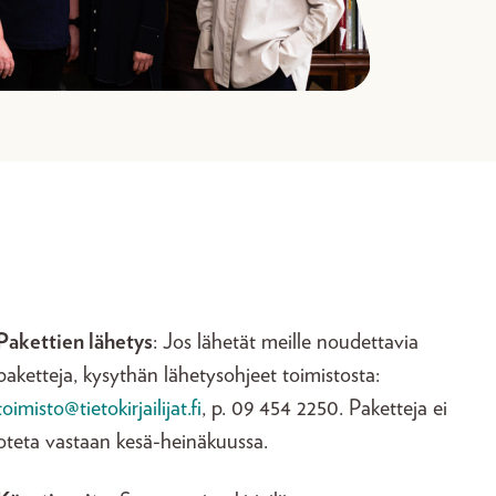
Pakettien lähetys
: Jos lähetät meille noudettavia
paketteja, kysythän lähetysohjeet toimistosta:
toimisto@tietokirjailijat.fi
, p. 09 454 2250. Paketteja ei
oteta vastaan kesä-heinäkuussa.