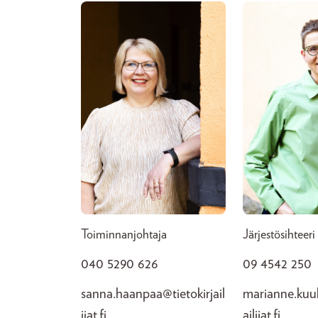
Toiminnanjohtaja
Järjestösihteeri
040 5290 626
09 4542 250
sanna.haanpaa@tietokirjail
marianne.kuuk
ijat.fi
ailijat.fi