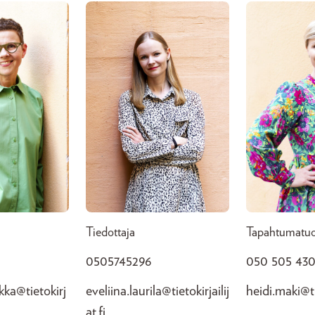
Tiedottaja
Tapahtumatuo
0505745296
050 505 43
ka@tietokirj
eveliina.laurila@tietokirjailij
heidi.maki@tie
at.fi