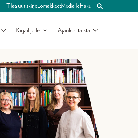
Tilaa uutiskirje
Lomakkeet
Medialle
Haku
Kirjailijalle
Ajankohtaista