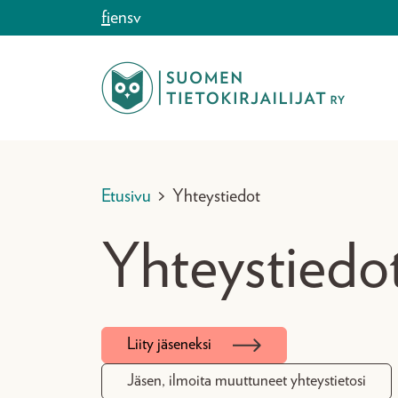
Siirry sisältöön
fi
en
sv
Etusivu
>
Yhteystiedot
Yhteystiedo
Liity jäseneksi
Jäsen, ilmoita muuttuneet yhteystietosi