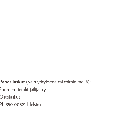
Paperilaskut
(vain yrityksenä tai toiminimellä):
Suomen tietokirjailijat ry
Ostolaskut
PL 350 00521 Helsinki