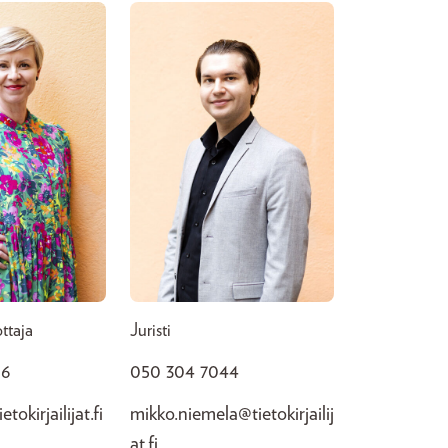
ttaja
Juristi
06
050 304 7044
tokirjailijat.fi
mikko.niemela@tietokirjailij
at.fi