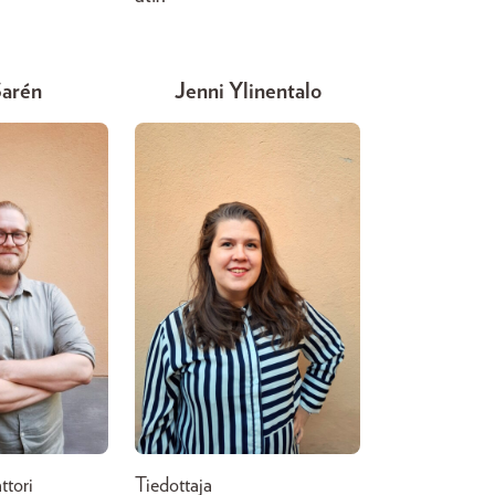
Sarén
Jenni Ylinentalo
ttori
Tiedottaja