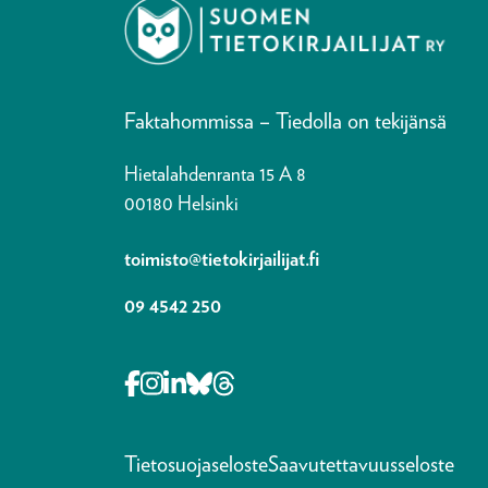
Faktahommissa – Tiedolla on tekijänsä
Hietalahdenranta 15 A 8
00180 Helsinki
toimisto@tietokirjailijat.fi
09 4542 250
Opens in a new tab Facebook-f
Opens in a new tab Instagram
Opens in a new tab Linkedin-i
Opens in a new tab Bluesky
Opens in a new tab Thre
Tietosuojaseloste
Saavutettavuusseloste