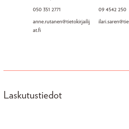
050 351 2771
09 4542 250
anne.rutanen@tietokirjailij
ilari.saren@tiet
at.fi
Laskutustiedot