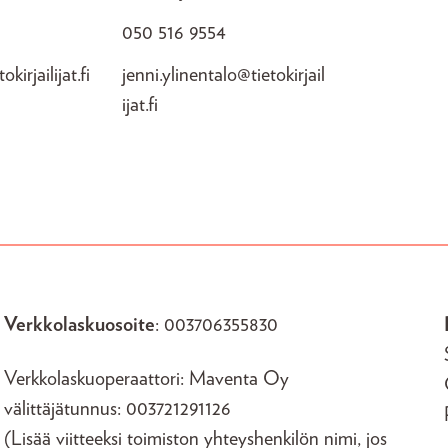
050 516 9554
okirjailijat.fi
jenni.ylinentalo@tietokirjail
ijat.fi
Verkkolaskuosoite
: 003706355830
Verkkolaskuoperaattori: Maventa Oy
välittäjätunnus: 003721291126
(Lisää viitteeksi toimiston yhteyshenkilön nimi, jos