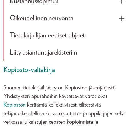
Kustannussopimus
Tog
Oikeudellinen neuvonta
Tog
Tietokirjailijan eettiset ohjeet
Liity asiantuntijarekisteriin
Kopiosto-valtakirja
Suomen tietokirjailijat ry on Kopioston jäsenjärjestö.
Yhdistyksen apurahoihin käytettävät varat ovat
Kopioston
keräämiä kollektiivisesti tilitettäviä
tekijänoikeudellisia korvauksia tieto- ja oppikirjojen sekä
verkossa julkaistujen teosten kopioinnista ja