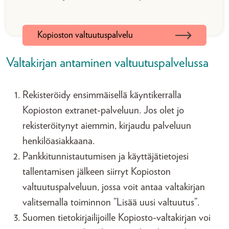
Kopioston valtuutuspalvelu
Valtakirjan antaminen valtuutuspalvelussa
Rekisteröidy ensimmäisellä käyntikerralla
Kopioston extranet-palveluun. Jos olet jo
rekisteröitynyt aiemmin, kirjaudu palveluun
henkilöasiakkaana.
Pankkitunnistautumisen ja käyttäjätietojesi
tallentamisen jälkeen siirryt Kopioston
valtuutuspalveluun, jossa voit antaa valtakirjan
valitsemalla toiminnon ”Lisää uusi valtuutus”.
Suomen tietokirjailijoille Kopiosto-valtakirjan voi