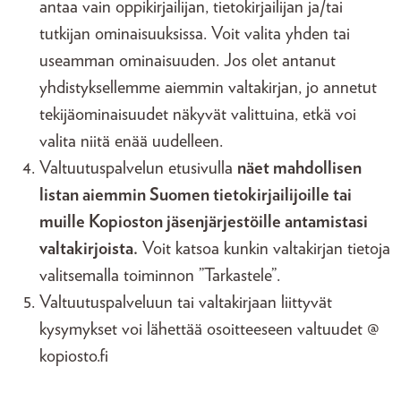
antaa vain oppikirjailijan, tietokirjailijan ja/tai
tutkijan ominaisuuksissa. Voit valita yhden tai
useamman ominaisuuden. Jos olet antanut
yhdistyksellemme aiemmin valtakirjan, jo annetut
tekijäominaisuudet näkyvät valittuina, etkä voi
valita niitä enää uudelleen.
Valtuutuspalvelun etusivulla
näet mahdollisen
listan aiemmin Suomen tietokirjailijoille tai
muille Kopioston jäsenjärjestöille antamistasi
valtakirjoista.
Voit katsoa kunkin valtakirjan tietoja
valitsemalla toiminnon ”Tarkastele”.
Valtuutuspalveluun tai valtakirjaan liittyvät
kysymykset voi lähettää osoitteeseen valtuudet @
kopiosto.fi