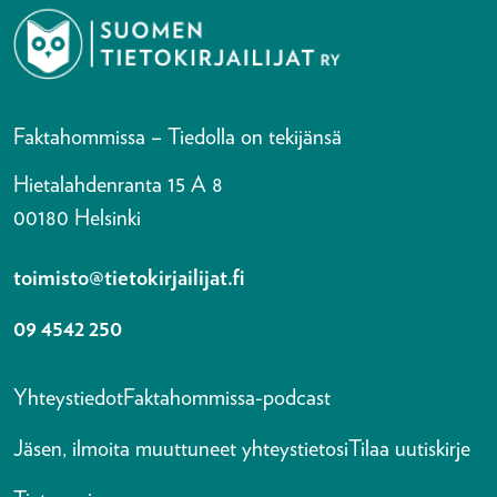
Faktahommissa – Tiedolla on tekijänsä
Hietalahdenranta 15 A 8
00180 Helsinki
toimisto@tietokirjailijat.fi
09 4542 250
Yhteystiedot
Faktahommissa-podcast
Jäsen, ilmoita muuttuneet yhteystietosi
Tilaa uutiskirje