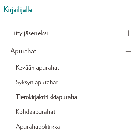
Kirjailijalle
Liity jäseneksi
Tog
Apurahat
Tog
Kevään apurahat
Syksyn apurahat
Tietokirjakritiikkiapuraha
Kohdeapurahat
Apurahapolitiikka