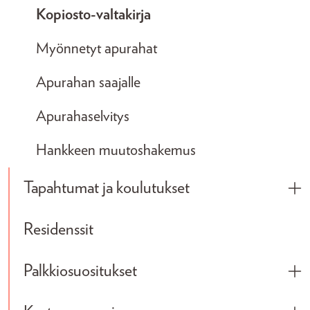
Kopiosto-valtakirja
Myönnetyt apurahat
Apurahan saajalle
Apurahaselvitys
Hankkeen muutoshakemus
Tapahtumat ja koulutukset
Tog
Residenssit
Palkkiosuositukset
Tog