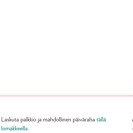
Laskuta palkkio ja mahdollinen päiväraha
tällä
lomakkeella
.