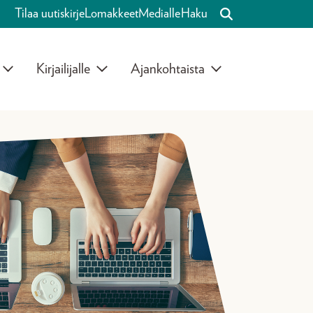
Tilaa uutiskirje
Lomakkeet
Medialle
Haku
Kirjailijalle
Ajankohtaista