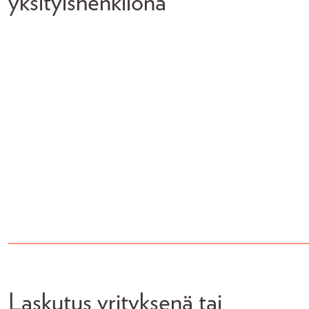
yksityishenkilönä
Laskutus yrityksenä tai