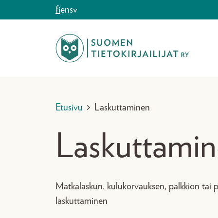
Siirry sisältöön
fi
en
sv
Etusivu
>
Laskuttaminen
Laskuttami
Matkalaskun, kulukorvauksen, palkkion tai 
laskuttaminen