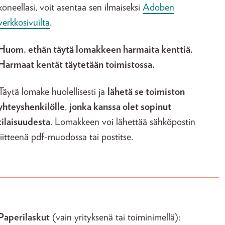
koneellasi, voit asentaa sen ilmaiseksi
Adoben
verkkosivuilta
.
Huom. ethän täytä lomakkeen harmaita kenttiä.
Harmaat kentät täytetään toimistossa.
Täytä lomake huolellisesti ja
lähetä se toimiston
yhteyshenkilölle
,
jonka kanssa olet sopinut
tilaisuudesta
. Lomakkeen voi lähettää sähköpostin
liitteenä pdf-muodossa tai postitse.
Paperilaskut
(vain yrityksenä tai toiminimellä):