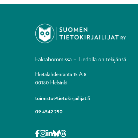
Faktahommissa – Tiedolla on tekijänsä
Hietalahdenranta 15 A 8
00180 Helsinki
toimisto@tietokirjailijat.fi
09 4542 250
Opens in a new tab Facebook-f
Opens in a new tab Instagram
Opens in a new tab Linkedin-i
Opens in a new tab Bluesky
Opens in a new tab Thre