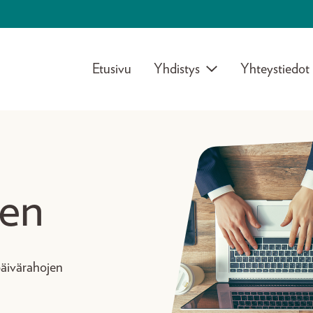
Etusivu
Yhdistys
Yhteystiedot
nen
päivärahojen