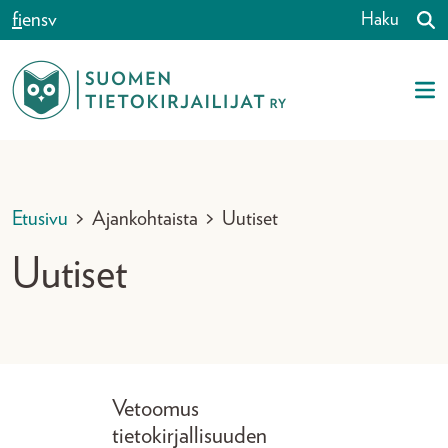
Siirry sisältöön
fi
en
sv
Haku
Etusivu
>
Ajankohtaista
>
Uutiset
Uutiset
Artikkelit
Vetoomus
tietokirjallisuuden