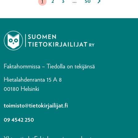
1
2
3
…
50
Faktahommissa – Tiedolla on tekijänsä
Hietalahdenranta 15 A 8
00180 Helsinki
toimisto@tietokirjailijat.fi
09 4542 250