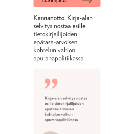
Lue kirjoitus
Kannanotto: Kirja-alan
selvitys nostaa esille
tietokirjailijoiden
epätasa-arvoisen
kohtelun valtion
apurahapolitiikassa