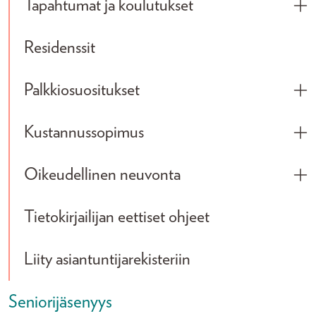
Tapahtumat ja koulutukset
Tog
Residenssit
Palkkiosuositukset
Tog
Kustannussopimus
Tog
Oikeudellinen neuvonta
Tog
Tietokirjailijan eettiset ohjeet
Liity asiantuntijarekisteriin
Seniorijäsenyys