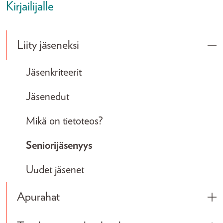
Kirjailijalle
Liity jäseneksi
Tog
Jäsenkriteerit
Jäsenedut
Mikä on tietoteos?
Seniorijäsenyys
Uudet jäsenet
Apurahat
Tog