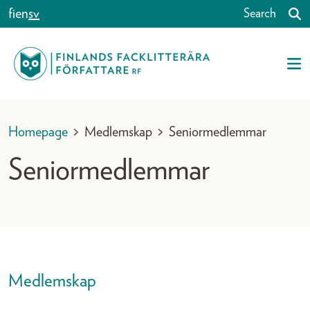
Skip to content
fi
en
sv
Search
Homepage
>
Medlemskap
>
Seniormedlemmar
Seniormedlemmar
Medlemskap