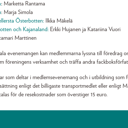
x
: Marketta Rantama
n
: Marja Simola
lersta Österbotten:
Ilkka Mäkelä
otten och Kajanaland:
Erkki Hujanen ja Katariina Vuori
ttamari Marttinen
nala evenemangen kan medlemmarna lyssna till föredrag o
m föreningens verksamhet och träffa andra fackboksförfatt
ar som deltar i medlemsevenemang och i utbildning som f
sättning enligt det billigaste transportmedlet eller enligt 
talas för de resekostnader som överstiger 15 euro.