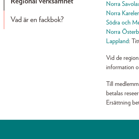
Regional verksamhet
Norra Savola
Norra Karele
Vad är en fackbok?
Södra och Mel
Norra Österb
Lappland
: Ti
Vid de regio
information o
Till medlemm
betalas reseer
Ersättning be