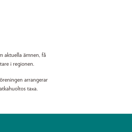
m aktuella ämnen, få
are i regionen.
öreningen arrangerar
Matkahuoltos taxa.