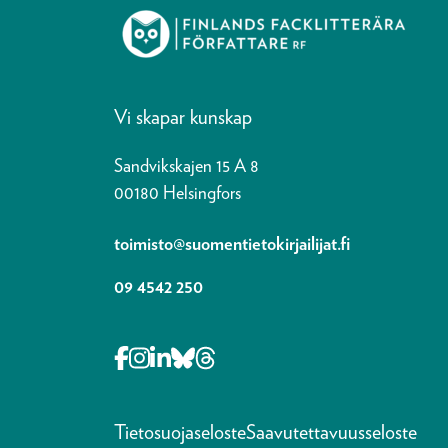
Vi skapar kunskap
Sandvikskajen 15 A 8
00180 Helsingfors
toimisto@suomentietokirjailijat.fi
09 4542 250
Opens in a new tab Facebook-f
Opens in a new tab Instagram
Opens in a new tab Linkedin-i
Opens in a new tab Bluesky
Opens in a new tab Thre
Tietosuojaseloste
Saavutettavuusseloste