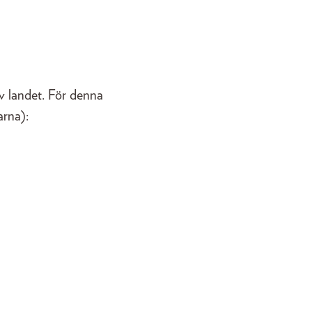
 av landet. För denna
arna):