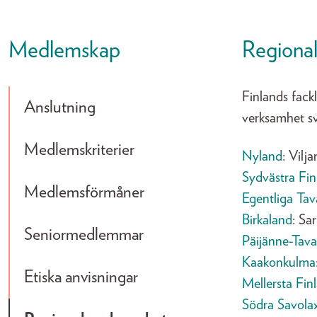
Medlemskap
Regiona
Finlands fackl
Anslutning
verksamhet sv
Medlemskriterier
Nyland
: Vilj
Sydvästra Fin
Medlemsförmåner
Egentliga Tav
Birkaland
: Sa
Seniormedlemmar
Päijänne-Tava
Kaakonkulma
Etiska anvisningar
Mellersta Fin
Södra Savolax