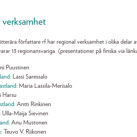
l verksamhet
itterära författare rf har regional verksamhet i olika delar
arar 13 regionansvariga (presentationer på finska via länk
ami Puustinen
land:
Lassi Saressalo
astland:
Maria Lassila-Merisalo
ri Harsu
stland:
Antti Rinkinen
: Ulla-Maija Sievinen
land:
Anu Mustonen
:
Teuvo V. Riikonen