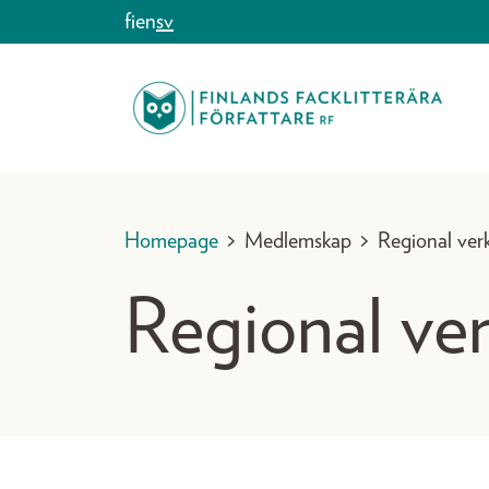
Skip to content
fi
en
sv
Homepage
>
Medlemskap
>
Regional ver
Regional ve