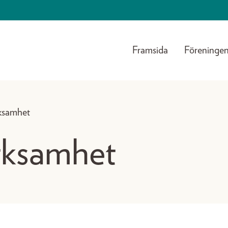
Framsida
Föreninge
ksamhet
rksamhet