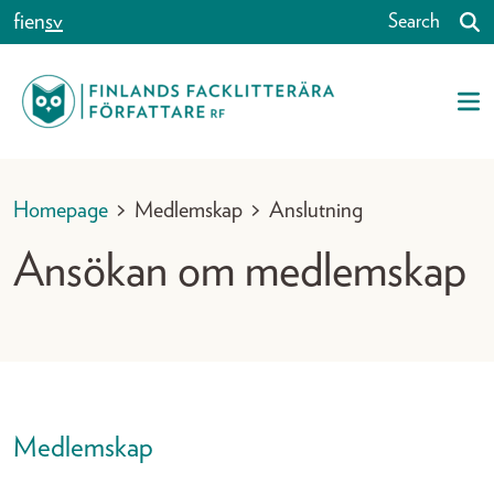
Skip to content
fi
en
sv
Search
Homepage
>
Medlemskap
>
Anslutning
Ansökan om medlemskap
Medlemskap