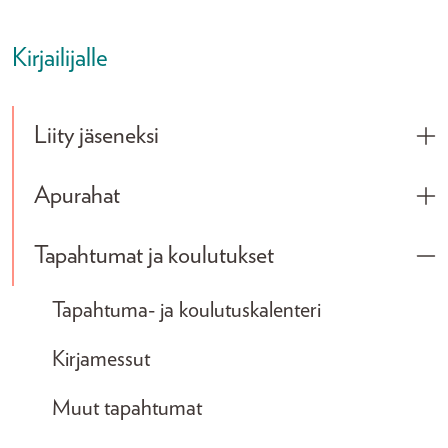
Kirjailijalle
Liity jäseneksi
Tog
Apurahat
Tog
Tapahtumat ja koulutukset
Tog
Tapahtuma- ja koulutuskalenteri
Kirjamessut
Muut tapahtumat