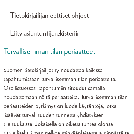
Tog
Tietokirjailijan eettiset ohjeet
Liity asiantuntijarekisteriin
Turvallisemman tilan periaatteet
Suomen tietokirjailijat ry noudattaa kaikissa
tapahtumissaan turvallisemman tilan periaatteita.
Osallistuessasi tapahtumiin sitoudut samalla
noudattamaan näitä periaatteita. Turvallisemman tilan
periaatteiden pyrkimys on luoda käytäntöjä, jotka
lisäävät turvallisuuden tunnetta yhdistyksen
tilaisuuksissa. Jokaisella on oikeus tuntea olonsa
turvalliseksi ilman pelkoa minkäänlaisesta syrjinnästä tai