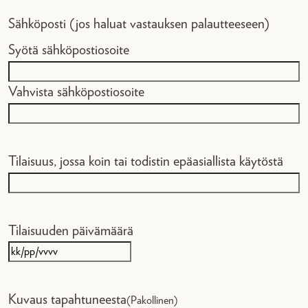
Sähköposti (jos haluat vastauksen palautteeseen)
Syötä sähköpostiosoite
Vahvista sähköpostiosoite
Tilaisuus, jossa koin tai todistin epäasiallista käytöstä
Tilaisuuden päivämäärä
K
K
Kuvaus tapahtuneesta
(Pakollinen)
s