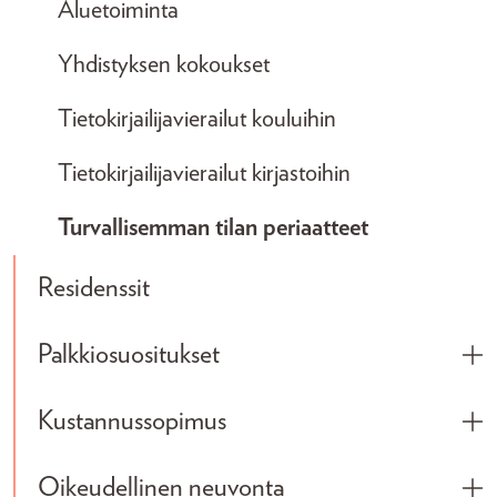
Aluetoiminta
Yhdistyksen kokoukset
Tietokirjailijavierailut kouluihin
Tietokirjailijavierailut kirjastoihin
Turvallisemman tilan periaatteet
Residenssit
Palkkiosuositukset
Tog
Kustannussopimus
Tog
Oikeudellinen neuvonta