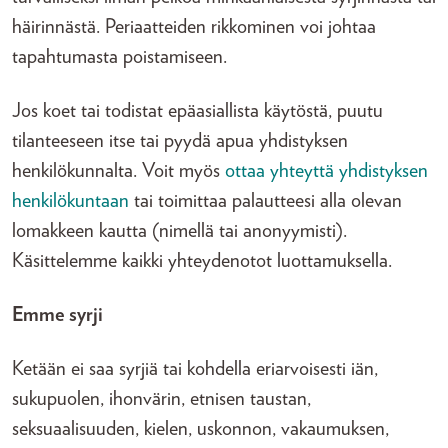
häirinnästä. Periaatteiden rikkominen voi johtaa
tapahtumasta poistamiseen.
Jos koet tai todistat epäasiallista käytöstä, puutu
tilanteeseen itse tai pyydä apua yhdistyksen
henkilökunnalta. Voit myös
ottaa yhteyttä yhdistyksen
henkilökuntaan
tai toimittaa palautteesi alla olevan
lomakkeen kautta (nimellä tai anonyymisti).
Käsittelemme kaikki yhteydenotot luottamuksella.
Emme syrji
Ketään ei saa syrjiä tai kohdella eriarvoisesti iän,
sukupuolen, ihonvärin, etnisen taustan,
seksuaalisuuden, kielen, uskonnon, vakaumuksen,