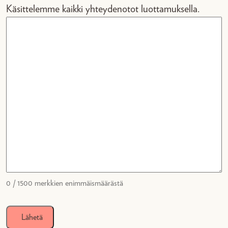
Käsittelemme kaikki yhteydenotot luottamuksella.
l
a
s
h
P
P
s
l
a
s
h
V
0 / 1500 merkkien enimmäismäärästä
V
V
V