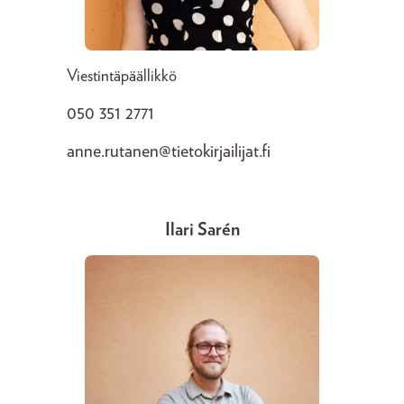
Viestintäpäällikkö
050 351 2771
anne.rutanen@tietokirjailijat.fi
Ilari Sarén