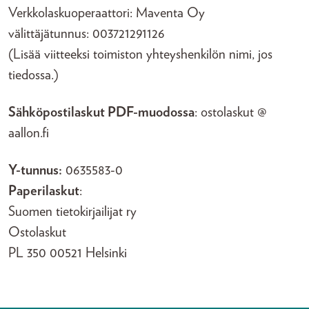
Verkkolaskuoperaattori: Maventa Oy
välittäjätunnus: 003721291126
(Lisää viitteeksi toimiston yhteyshenkilön nimi, jos
tiedossa.)
Sähköpostilaskut PDF-muodossa
: ostolaskut @
aallon.fi
Y-tunnus:
0635583-0
Paperilaskut
:
Suomen tietokirjailijat ry
Ostolaskut
PL 350 00521 Helsinki