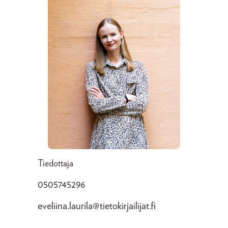
Tiedottaja
0505745296
eveliina.laurila@tietokirjailijat.fi