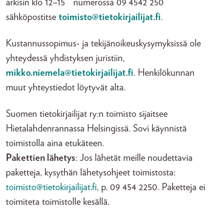
arkisin klo 12–15 numerossa 09 4542 250
sähköpostitse
toimisto@tietokirjailijat.fi
.
Kustannussopimus- ja tekijänoikeuskysymyksissä ole
yhteydessä yhdistyksen juristiin,
mikko.niemela@tietokirjailijat.fi
. Henkilökunnan
muut yhteystiedot löytyvät alta.
Suomen tietokirjailijat ry:n toimisto sijaitsee
Hietalahdenrannassa Helsingissä. Sovi käynnistä
toimistolla aina etukäteen.
Pakettien lähetys
: Jos lähetät meille noudettavia
paketteja, kysythän lähetysohjeet toimistosta:
toimisto@tietokirjailijat.fi
, p. 09 454 2250. Paketteja ei
toimiteta toimistolle kesällä.