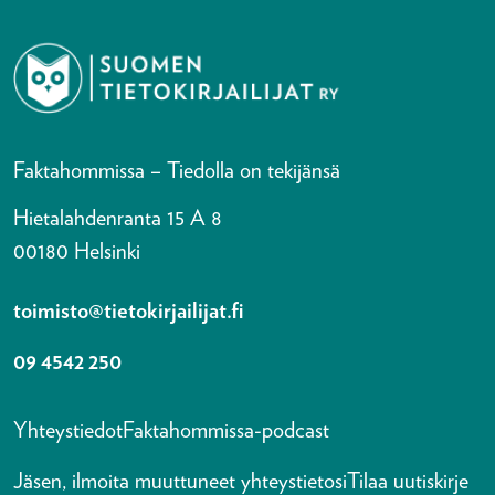
Faktahommissa – Tiedolla on tekijänsä
Hietalahdenranta 15 A 8
00180 Helsinki
toimisto@tietokirjailijat.fi
09 4542 250
Yhteystiedot
Faktahommissa-podcast
Jäsen, ilmoita muuttuneet yhteystietosi
Tilaa uutiskirje