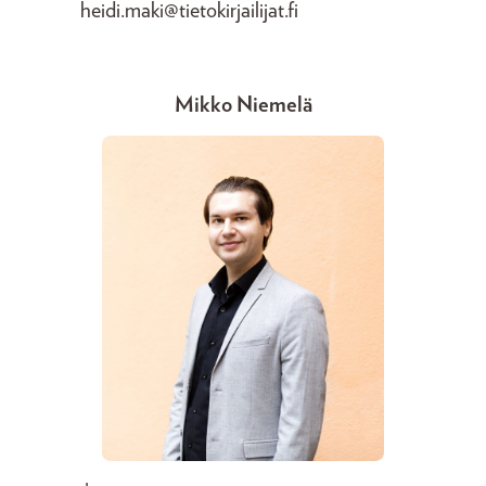
heidi.maki@tietokirjailijat.fi
Mikko Niemelä