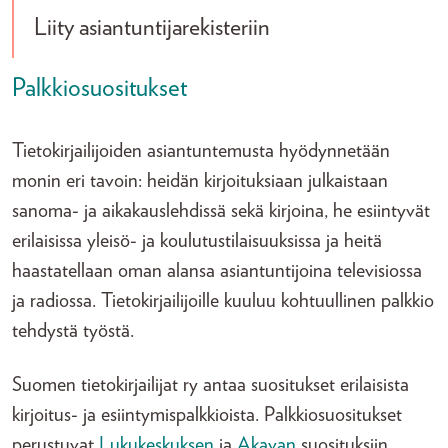
Liity asiantuntijarekisteriin
Palkkiosuositukset
Tietokirjailijoiden asiantuntemusta hyödynnetään
monin eri tavoin: heidän kirjoituksiaan julkaistaan
sanoma- ja aikakauslehdissä sekä kirjoina, he esiintyvät
erilaisissa yleisö- ja koulutustilaisuuksissa ja heitä
haastatellaan oman alansa asiantuntijoina televisiossa
ja radiossa. Tietokirjailijoille kuuluu kohtuullinen palkkio
tehdystä työstä.
Suomen tietokirjailijat ry antaa suositukset erilaisista
kirjoitus- ja esiintymispalkkioista. Palkkiosuositukset
perustuvat
Lukukeskuksen
ja
Akavan
suosituksiin