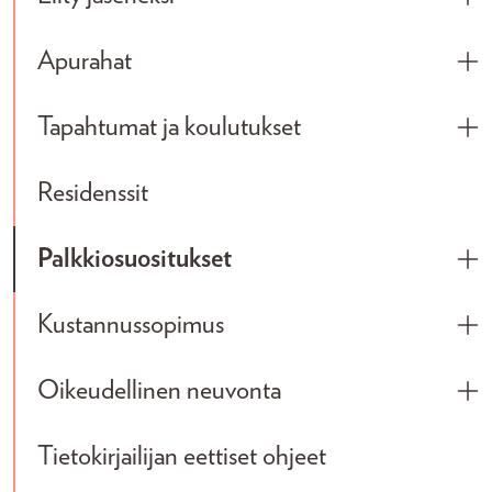
Tog
Apurahat
Tog
Tapahtumat ja koulutukset
Tog
Residenssit
Palkkiosuositukset
Tog
Kustannussopimus
Tog
Oikeudellinen neuvonta
Tog
Tietokirjailijan eettiset ohjeet