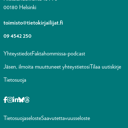
00180 Helsinki
toimisto@tietokirjailijat.fi
09 4542 250
Yhteystiedot
Faktahommissa-podcast
Jäsen, ilmoita muuttuneet yhteystietosi
Tilaa uutiskirje
Tietosuoja
Opens in a new tab Facebook-f
Opens in a new tab Instagram
Opens in a new tab Linkedin-in
Opens in a new tab Bluesky
Opens in a new tab Threads
Tietosuojaseloste
Saavutettavuusseloste