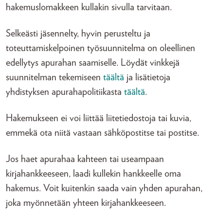
hakemuslomakkeen kullakin sivulla tarvitaan.
Selkeästi jäsennelty, hyvin perusteltu ja
toteuttamiskelpoinen työsuunnitelma on oleellinen
edellytys apurahan saamiselle. Löydät vinkkejä
suunnitelman tekemiseen
täältä
ja lisätietoja
yhdistyksen apurahapolitiikasta
täältä
.
Hakemukseen ei voi liittää liitetiedostoja tai kuvia,
emmekä ota niitä vastaan sähköpostitse tai postitse.
Jos haet apurahaa kahteen tai useampaan
kirjahankkeeseen, laadi kullekin hankkeelle oma
hakemus. Voit kuitenkin saada vain yhden apurahan,
joka myönnetään yhteen kirjahankkeeseen.