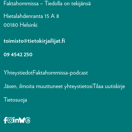
Faktahommissa – Tiedolla on tekijänsä
Hietalahdenranta 15 A 8
00180 Helsinki
toimisto@tietokirjailijat.fi
09 4542 250
Yhteystiedot
Faktahommissa-podcast
Jäsen, ilmoita muuttuneet yhteystietosi
Tilaa uutiskirje
Tietosuoja
Opens in a new tab Facebook-f
Opens in a new tab Instagram
Opens in a new tab Linkedin-in
Opens in a new tab Bluesky
Opens in a new tab Threads