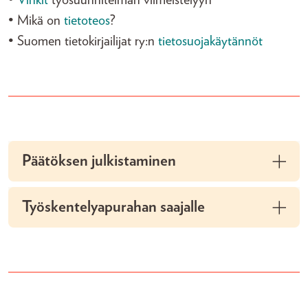
•
Vinkit
työsuunnitelman viimeistelyyn
• Mikä on
tietoteos
?
• Suomen tietokirjailijat ry:n
tietosuojakäytännöt
Päätöksen julkistaminen
Työskentelyapurahan saajalle