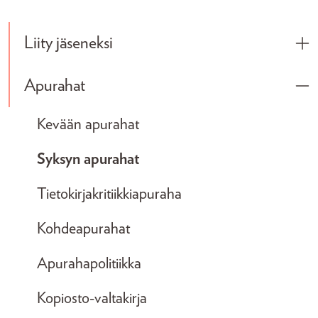
Liity jäseneksi
Tog
Apurahat
Tog
Kevään apurahat
Syksyn apurahat
Tietokirjakritiikkiapuraha
Kohdeapurahat
Apurahapolitiikka
Kopiosto-valtakirja