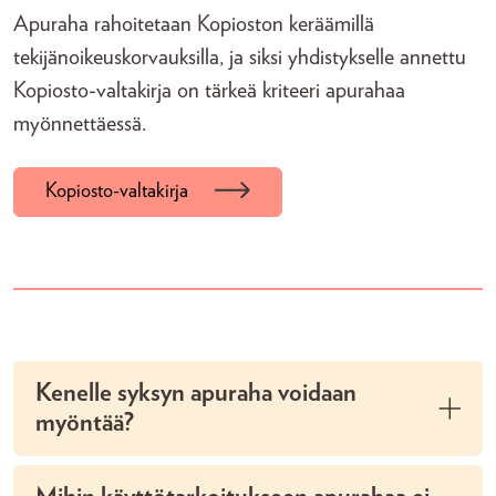
Apuraha rahoitetaan Kopioston keräämillä
tekijänoikeuskorvauksilla, ja siksi yhdistykselle annettu
Kopiosto-valtakirja on tärkeä kriteeri apurahaa
myönnettäessä.
Kopiosto-valtakirja
Kenelle syksyn apuraha voidaan
myöntää?