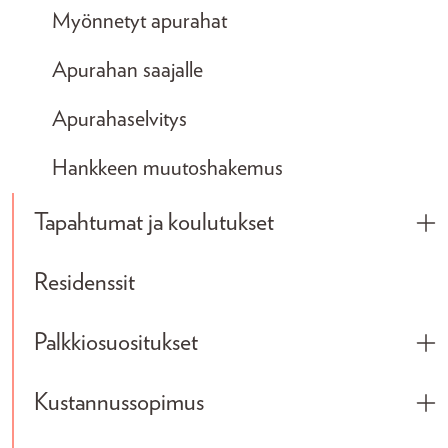
Myönnetyt apurahat
Apurahan saajalle
Apurahaselvitys
Hankkeen muutoshakemus
Tapahtumat ja koulutukset
Tog
Residenssit
Palkkiosuositukset
Tog
Kustannussopimus
Tog