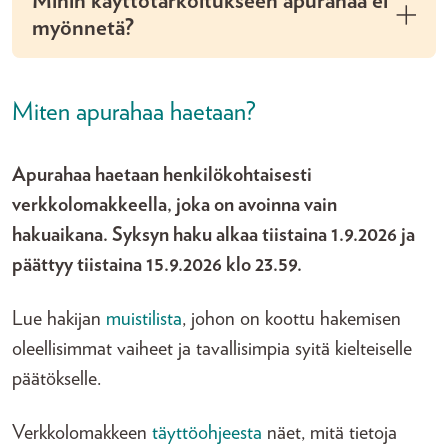
Mihin käyttötarkoitukseen apurahaa ei
myönnetä?
Miten apurahaa haetaan?
Apurahaa haetaan henkilökohtaisesti
verkkolomakkeella, joka on avoinna vain
hakuaikana. Syksyn haku alkaa tiistaina 1.9.2026 ja
päättyy tiistaina 15.9.2026 klo 23.59.
Lue hakijan
muistilista
, johon on koottu hakemisen
oleellisimmat vaiheet ja tavallisimpia syitä kielteiselle
päätökselle.
Verkkolomakkeen
täyttöohjeesta
näet, mitä tietoja