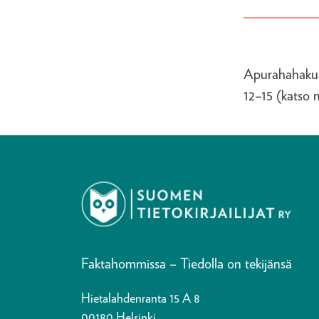
Apurahahakua 
12–15 (katso 
Faktahommissa – Tiedolla on tekijänsä
Hietalahdenranta 15 A 8
00180 Helsinki