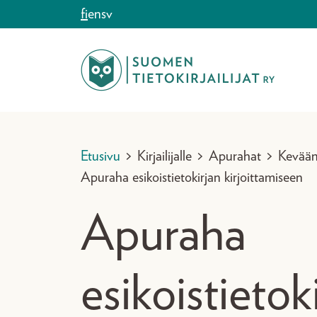
Siirry sisältöön
fi
en
sv
Etusivu
>
Kirjailijalle
>
Apurahat
>
Kevään
Apuraha esikoistietokirjan kirjoittamiseen
Apuraha
esikoistietok