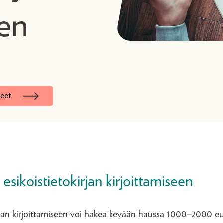
een
jeet
sikoistietokirjan kirjoittamiseen
irjan kirjoittamiseen voi hakea kevään haussa 1000–2000 e