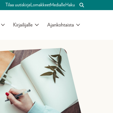
Tilaa uutiskirje
Lomakkeet
Medialle
Haku
Kirjailijalle
Ajankohtaista