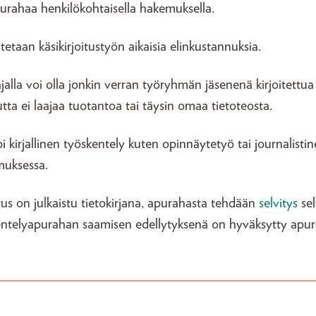
urahaa henkilökohtaisella hakemuksella.
etaan käsikirjoitustyön aikaisia elinkustannuksia.
lla voi olla jonkin verran työryhmän jäsenenä kirjoitettua ti
ta ei laajaa tuotantoa tai täysin omaa tietoteosta.
i kirjallinen työskentely kuten opinnäytetyö tai journalist
muksessa.
tus on julkaistu tietokirjana, apurahasta tehdään
selvitys
se
telyapurahan saamisen edellytyksenä on hyväksytty apura