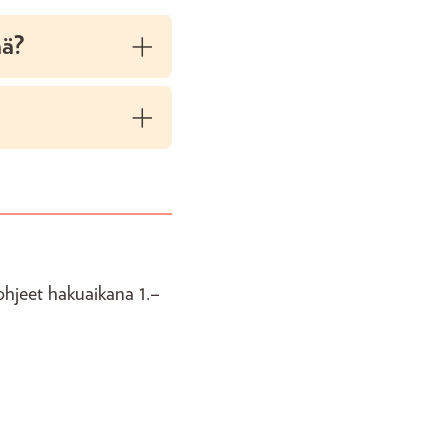
ää?
hjeet hakuaikana 1.–