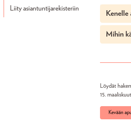
Liity asiantuntijarekisteriin
Kenelle 
Mihin k
Löydät hakemu
15. maaliskuu
Kevään apu