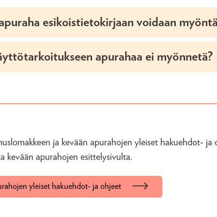
apuraha esikoistietokirjaan voidaan myönt
äyttötarkoitukseen apurahaa ei myönnetä?
slomakkeen ja kevään apurahojen yleiset hakuehdot- ja o
ta kevään apurahojen esittelysivulta.
rahojen yleiset hakuehdot- ja ohjeet