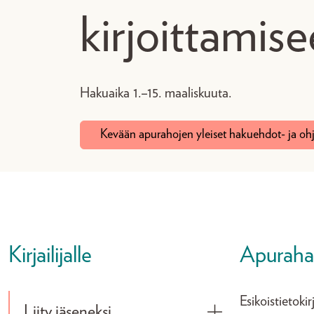
kirjoittamis
Hakuaika 1.–15. maaliskuuta.
Kevään apurahojen yleiset hakuehdot- ja oh
Kirjailijalle
Apuraha e
Esikoistietok
Liity jäseneksi