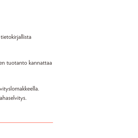
etokirjallista
inen tuotanto kannattaa
lvityslomakkeella.
haselvitys.