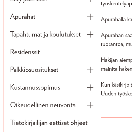
Toggle submenu
työskentelyap
Apurahat
Apurahalla kat
Toggle submenu
Tapahtumat ja koulutukset
Apurahan saaja
Toggle submenu
tuotantoa, mut
Residenssit
Hakijan aiemp
mainita hake
Palkkiosuositukset
Toggle submenu
Kun käsikirjoi
Kustannussopimus
Toggle submenu
Uuden työsken
Oikeudellinen neuvonta
Toggle submenu
Tietokirjailijan eettiset ohjeet