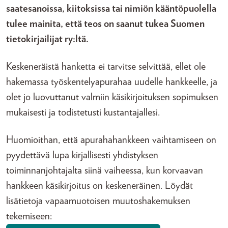
saatesanoissa, kiitoksissa tai nimiön kääntöpuolella
tulee mainita, että teos on saanut tukea Suomen
tietokirjailijat ry:ltä.
Keskeneräistä hanketta ei tarvitse selvittää, ellet ole
hakemassa työskentelyapurahaa uudelle hankkeelle, ja
olet jo luovuttanut valmiin käsikirjoituksen sopimuksen
mukaisesti ja todistetusti kustantajallesi.
Huomioithan, että apurahahankkeen vaihtamiseen on
pyydettävä lupa kirjallisesti yhdistyksen
toiminnanjohtajalta siinä vaiheessa, kun korvaavan
hankkeen käsikirjoitus on keskeneräinen. Löydät
lisätietoja vapaamuotoisen muutoshakemuksen
tekemiseen: