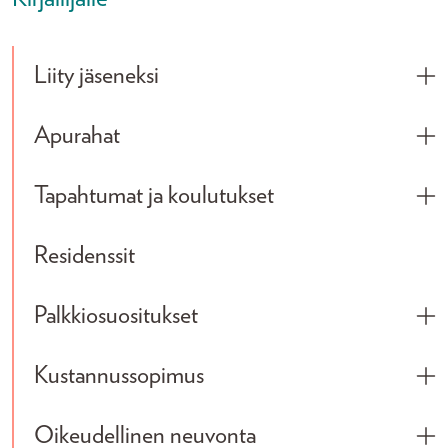
Liity jäseneksi
Tog
Apurahat
Tog
Tapahtumat ja koulutukset
Tog
Residenssit
Palkkiosuositukset
Tog
Kustannussopimus
Tog
Oikeudellinen neuvonta