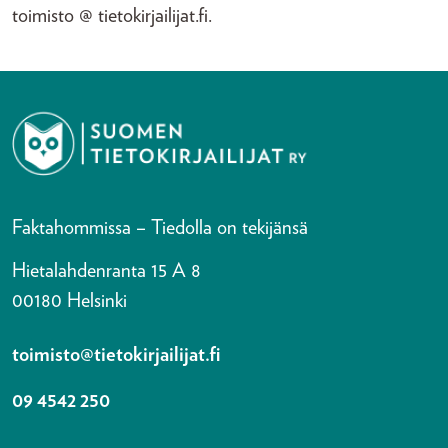
toimisto @ tietokirjailijat.fi.
Faktahommissa – Tiedolla on tekijänsä
Hietalahdenranta 15 A 8
00180 Helsinki
toimisto@tietokirjailijat.fi
09 4542 250