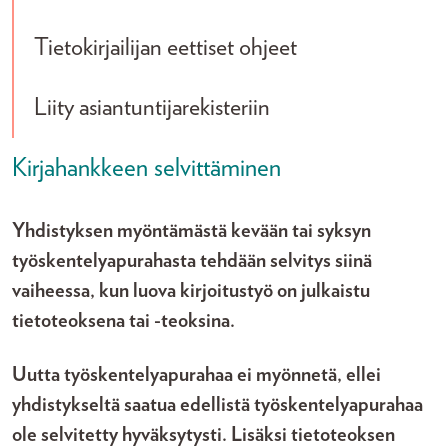
Tog
Tietokirjailijan eettiset ohjeet
Liity asiantuntijarekisteriin
Kirjahankkeen selvittäminen
Yhdistyksen myöntämästä kevään tai syksyn
työskentelyapurahasta tehdään selvitys siinä
vaiheessa, kun luova kirjoitustyö on julkaistu
tietoteoksena tai -teoksina.
Uutta työskentelyapurahaa ei myönnetä, ellei
yhdistykseltä saatua edellistä työskentelyapurahaa
ole selvitetty hyväksytysti. Lisäksi tietoteoksen