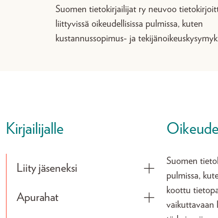
Suomen tietokirjailijat ry neuvoo tietokirjoi
liittyvissä oikeudellisissa pulmissa, kuten
kustannussopimus- ja tekijänoikeuskysymyks
Kirjailijalle
Oikeudel
Suomen tietoki
Liity jäseneksi
Toggle submenu
pulmissa, kut
koottu tietopa
Apurahat
Toggle submenu
vaikuttavaan 