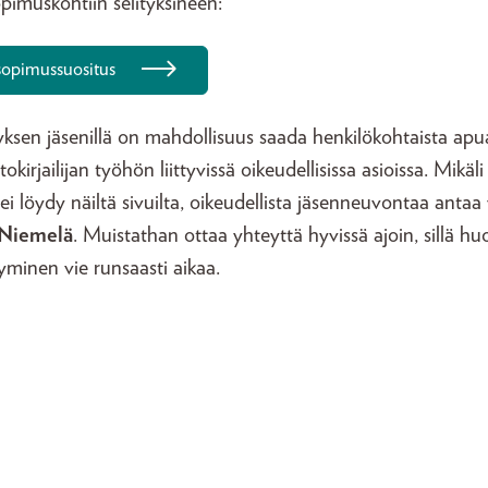
pimuskohtiin selityksineen:
opimussuositus
tyksen jäsenillä on mahdollisuus saada henkilökohtaista apu
okirjailijan työhön liittyvissä oikeudellisissa asioissa. Mikäl
i löydy näiltä sivuilta, oikeudellista jäsenneuvontaa antaa
Niemelä
. Muistathan ottaa yhteyttä hyvissä ajoin, sillä huo
yminen vie runsaasti aikaa.