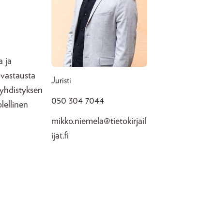
a ja
i vastausta
Juristi
 yhdistyksen
050 304 7044
lellinen
mikko.niemela@tietokirjail
ijat.fi