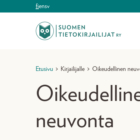
Siirry sisältöön
fi
en
sv
Etusivu
>
Kirjailijalle
>
Oikeudellinen neuv
Oikeudellin
neuvonta