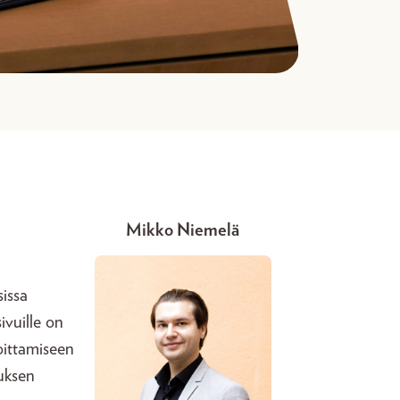
Mikko Niemelä
sissa
ivuille on
joittamiseen
muksen