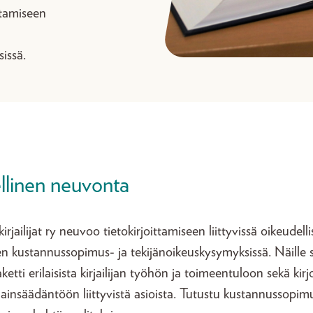
ttamiseen
issä.
linen neuvonta
rjailijat ry neuvoo tietokirjoittamiseen liittyvissä oikeudelli
en kustannussopimus- ja tekijänoikeuskysymyksissä. Näille s
ketti erilaisista kirjailijan työhön ja toimeentuloon sekä kir
lainsäädäntöön liittyvistä asioista. Tutustu kustannussopi