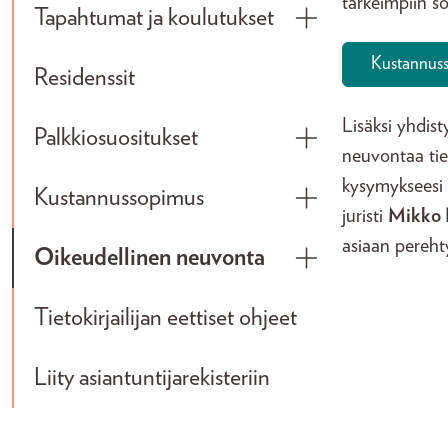
tärkeimpiin so
Tapahtumat ja koulutukset
Toggle submenu
Kustannuss
Residenssit
Lisäksi yhdis
Palkkiosuositukset
Toggle submenu
neuvontaa tiet
kysymykseesi e
Kustannussopimus
Toggle submenu
juristi
Mikko 
asiaan pereht
Oikeudellinen neuvonta
Toggle submenu
Tietokirjailijan eettiset ohjeet
Liity asiantuntijarekisteriin