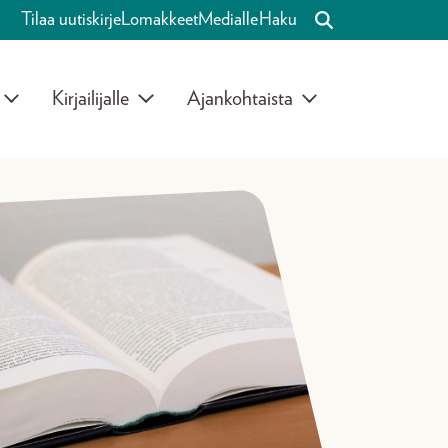
Tilaa uutiskirje
Lomakkeet
Medialle
Haku
Kirjailijalle
Ajankohtaista