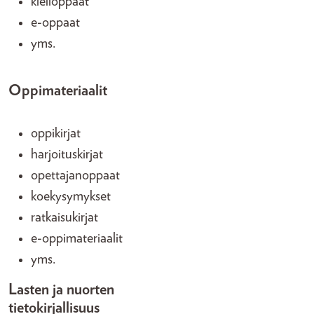
kielioppaat
e-oppaat
yms.
Oppimateriaalit
oppikirjat
harjoituskirjat
opettajanoppaat
koekysymykset
ratkaisukirjat
e-oppimateriaalit
yms.
Lasten ja nuorten
tietokirjallisuus