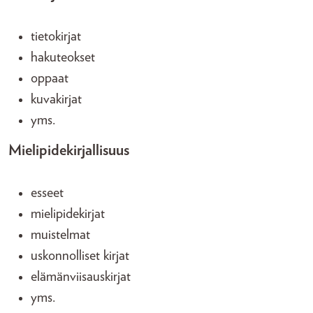
tietokirjat
hakuteokset
oppaat
kuvakirjat
yms.
Mielipidekirjallisuus
esseet
mielipidekirjat
muistelmat
uskonnolliset kirjat
elämänviisauskirjat
yms.