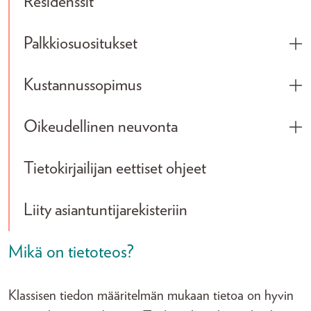
Residenssit
Palkkiosuositukset
Tog
Kustannussopimus
Tog
Oikeudellinen neuvonta
Tog
Tietokirjailijan eettiset ohjeet
Liity asiantuntijarekisteriin
Mikä on tietoteos?
Klassisen tiedon määritelmän mukaan tietoa on hyvin