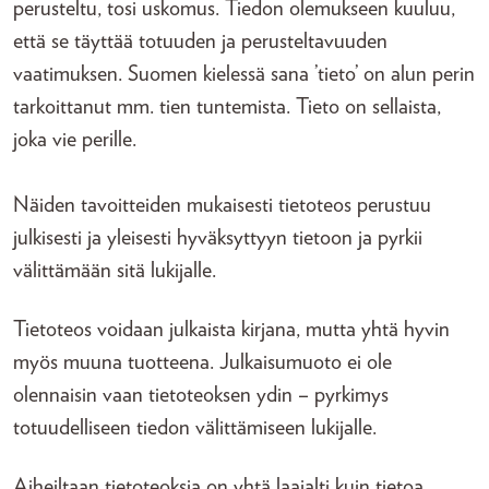
perusteltu, tosi uskomus. Tiedon olemukseen kuuluu,
että se täyttää totuuden ja perusteltavuuden
vaatimuksen. Suomen kielessä sana ’tieto’ on alun perin
tarkoittanut mm. tien tuntemista. Tieto on sellaista,
joka vie perille.
Näiden tavoitteiden mukaisesti tietoteos perustuu
julkisesti ja yleisesti hyväksyttyyn tietoon ja pyrkii
välittämään sitä lukijalle.
Tietoteos voidaan julkaista kirjana, mutta yhtä hyvin
myös muuna tuotteena. Julkaisumuoto ei ole
olennaisin vaan tietoteoksen ydin – pyrkimys
totuudelliseen tiedon välittämiseen lukijalle.
Aiheiltaan tietoteoksia on yhtä laajalti kuin tietoa