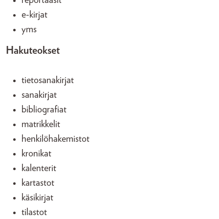
reportaasit
e-kirjat
yms
Hakuteokset
tietosanakirjat
sanakirjat
bibliografiat
matrikkelit
henkilöhakemistot
kronikat
kalenterit
kartastot
käsikirjat
tilastot