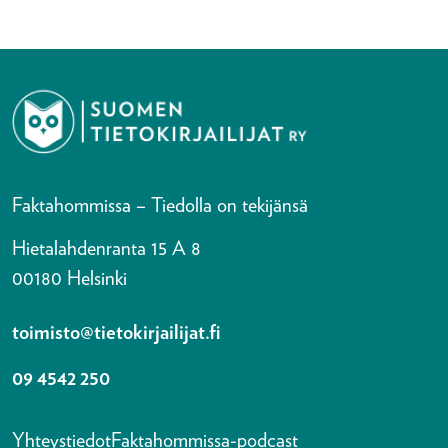
Faktahommissa – Tiedolla on tekijänsä
Hietalahdenranta 15 A 8
00180 Helsinki
toimisto@tietokirjailijat.fi
09 4542 250
Yhteystiedot
Faktahommissa-podcast