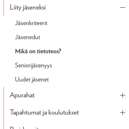
Liity jäseneksi
Tog
Jäsenkriteerit
Jäsenedut
Mikä on tietoteos?
Seniorijäsenyys
Uudet jäsenet
Apurahat
Tog
Tapahtumat ja koulutukset
Tog