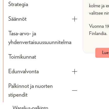
Strategia
kolme ja e
valitsee n
Säännöt
Toggle submenu
Vuonna 198
Tasa-arvo- ja
Finlandia.
yhdenvertaisuussuunnitelma
Lue 
Toimikunnat
Edunvalvonta
Toggle submenu
Palkinnot ja nuorten
Toggle submenu
stipendit
Warelius-palkinto