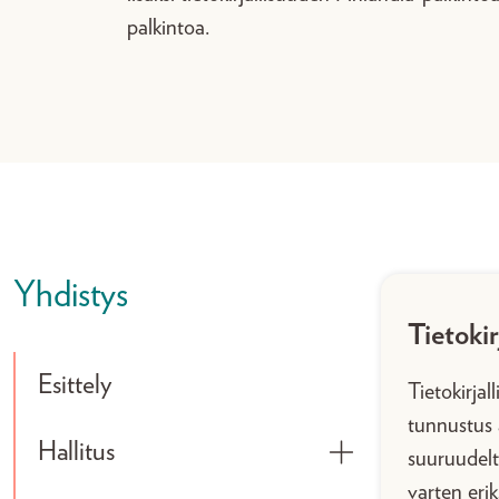
palkintoa.
Yhdistys
Tietokir
Esittely
Tietokirja
tunnustus a
Hallitus
suuruudelt
Toggle submenu
varten eri