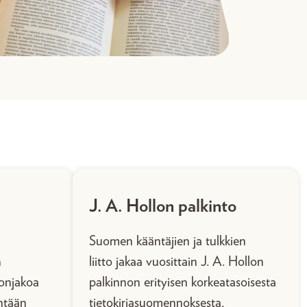
J. A. Hollon palkinto
a
Suomen kääntäjien ja tulkkien
n
liitto jakaa vuosittain J. A. Hollon
nonjakoa
palkinnon erityisen korkeatasoisesta
ntään
tietokirjasuomennoksesta.