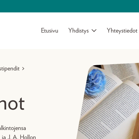
Etusivu
Yhdistys
Yhteystiedot
stipendit
>
not
alkintojensa
a ja J. A. Hollon