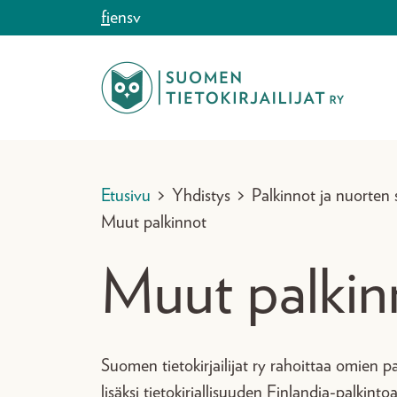
Siirry sisältöön
fi
en
sv
Etusivu
>
Yhdistys
>
Palkinnot ja nuorten 
Muut palkinnot
Muut palkin
Suomen tietokirjailijat ry rahoittaa omien p
lisäksi tietokirjallisuuden Finlandia-palkinto