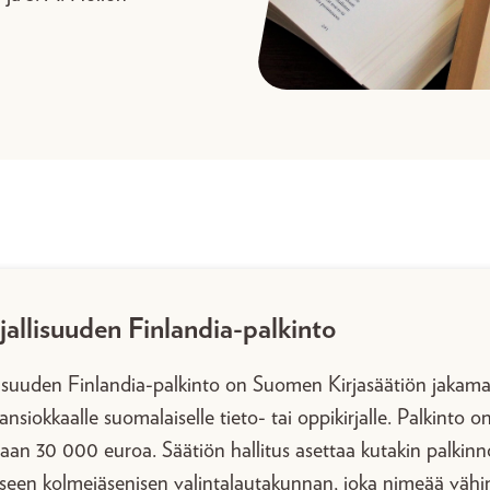
jallisuuden Finlandia-palkinto
llisuuden Finlandia-palkinto on Suomen Kirjasäätiön jakam
nsiokkaalle suomalaiselle tieto- tai oppikirjalle. Palkinto o
aan 30 000 euroa. Säätiön hallitus asettaa kutakin palkin
kseen kolmejäsenisen valintalautakunnan, joka nimeää vähi