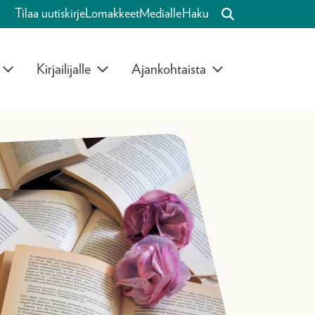
Tilaa uutiskirje
Lomakkeet
Medialle
Haku
Kirjailijalle
Ajankohtaista