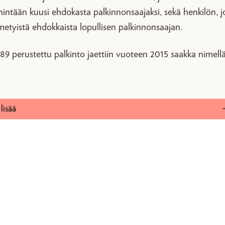
nintään kuusi ehdokasta palkinnonsaajaksi, sekä henkilön, j
imetyistä ehdokkaista lopullisen palkinnonsaajan.
9 perustettu palkinto jaettiin vuoteen 2015 saakka nimellä
lisää