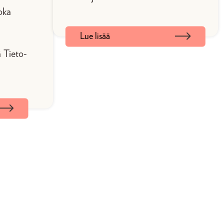
oka
Lue lisää
 Tieto-