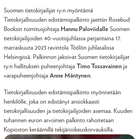
Suomen tietokirjailijat ry:n myöntämä
Tietokirjallisuuden edistämispalkinto jaettiin Rosebud
Booksin toimitusjohtaja
Hannu Paloviidalle
Suomen
tietokirjailijoiden 40-vuotisjuhlassa perjantaina 17.
marraskuuta 2023 ravintola Töölön juhlasalissa
Helsingissä. Palkinnon jakoivat Suomen tietokirjailijat
ry:n hallituksen puheenjohtaja
Timo Tossavainen
ja
varapuheenjohtaja
Anne Mäntynen
.
Tietokirjallisuuden edistämispalkinto myönnetään
henkilölle, joka on edistänyt ansiokkaasti
tietokirjallisuuden ja tietokirjailijoiden asemaa. Kuuden
tuhannen euron arvoinen palkinto rahoitetaan
Kopioston keräämillä tekijänoikeuskorvauksilla.