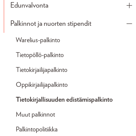
Edunvalvonta
Tog
Palkinnot ja nuorten stipendit
Tog
Warelius-palkinto
Tietopöllö-palkinto
Tietokirjailijapalkinto
Oppikirjailijapalkinto
Tietokirjallisuuden edistämispalkinto
Muut palkinnot
Palkintopolitiikka