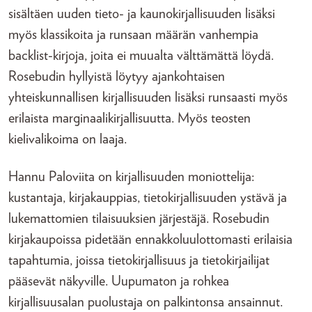
sisältäen uuden tieto- ja kaunokirjallisuuden lisäksi
myös klassikoita ja runsaan määrän vanhempia
backlist-kirjoja, joita ei muualta välttämättä löydä.
Rosebudin hyllyistä löytyy ajankohtaisen
yhteiskunnallisen kirjallisuuden lisäksi runsaasti myös
erilaista marginaalikirjallisuutta. Myös teosten
kielivalikoima on laaja.
Hannu Paloviita on kirjallisuuden moniottelija:
kustantaja, kirjakauppias, tietokirjallisuuden ystävä ja
lukemattomien tilaisuuksien järjestäjä. Rosebudin
kirjakaupoissa pidetään ennakkoluulottomasti erilaisia
tapahtumia, joissa tietokirjallisuus ja tietokirjailijat
pääsevät näkyville. Uupumaton ja rohkea
kirjallisuusalan puolustaja on palkintonsa ansainnut.