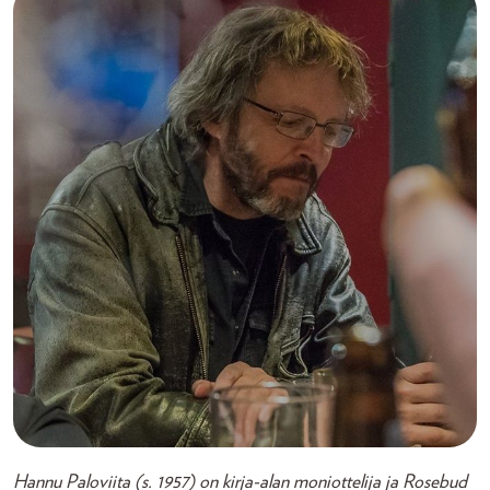
Hannu Paloviita (s. 1957) on kirja-alan moniottelija ja Rosebud