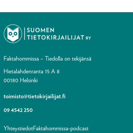
Faktahommissa – Tiedolla on tekijänsä
Hietalahdenranta 15 A 8
00180 Helsinki
toimisto@tietokirjailijat.fi
09 4542 250
Yhteystiedot
Faktahommissa-podcast