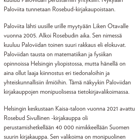
kuuluu Paloviidan perustamiin yrityksiin. Nykyään
Paloviita tunnetaan Rosebud-kirjakaupoistaan.
Paloviita lähti uusille urille myytyään Liken Otavalle
vuonna 2005. Alkoi Rosebudin aika. Sen nimessä
kuuluu Paloviidan toinen suuri rakkaus eli elokuvat.
Paloviidan tausta on matematiikan ja fysiikan
opinnoissa Helsingin yliopistossa, mutta hänellä on
aina ollut laaja kiinnostus eri tiedonaloihin ja
yhteiskunnallisiin ilmiöihin. Tämä näkyykin Paloviidan
kirjakauppojen monipuolisessa tietokirjavalikoimassa.
Helsingin keskustaan Kaisa-taloon vuonna 2021 avattu
Rosebud Sivullinen -kirjakauppa oli
perustamishetkellään 40 000 nimikkeellään Suomen
suurin kirjakauppa. Sen valikoima on monipuolinen