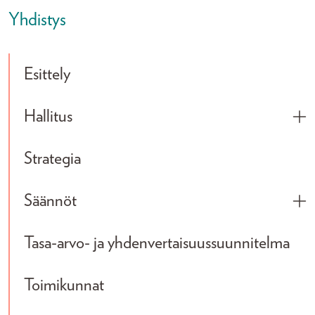
Yhdistys
Esittely
Hallitus
Tog
Strategia
Säännöt
Tog
Tasa-arvo- ja yhdenvertaisuussuunnitelma
Toimikunnat