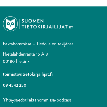
Faktahommissa – Tiedolla on tekijänsä
Hietalahdenranta 15 A 8
00180 Helsinki
toimisto@tietokirjailijat.fi
09 4542 250
Yhteystiedot
Faktahommissa-podcast