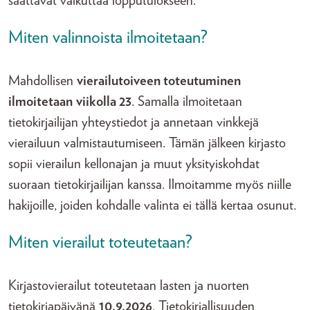
saattavat vaikuttaa lopputulokseen.
Miten valinnoista ilmoitetaan?
Mahdollisen
vierailutoiveen toteutuminen
ilmoitetaan
viikolla 23
. Samalla ilmoitetaan
tietokirjailijan yhteystiedot ja annetaan vinkkejä
vierailuun valmistautumiseen. Tämän jälkeen kirjasto
sopii vierailun kellonajan ja muut yksityiskohdat
suoraan tietokirjailijan kanssa. Ilmoitamme myös niille
hakijoille, joiden kohdalle valinta ei tällä kertaa osunut.
Miten vierailut toteutetaan?
Kirjastovierailut toteutetaan lasten ja nuorten
tietokirjapäivänä
10.9.2026
. Tietokirjallisuuden