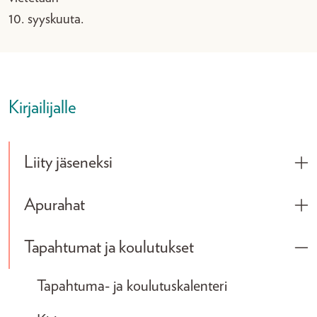
10. syyskuuta.
Kirjailijalle
Liity jäseneksi
Tog
Apurahat
Tog
Tapahtumat ja koulutukset
Tog
Tapahtuma- ja koulutuskalenteri