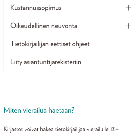
Kustannussopimus
Tog
Oikeudellinen neuvonta
Tog
Tietokirjailijan eettiset ohjeet
Liity asiantuntijarekisteriin
Miten vierailua haetaan?
Kirjastot voivat hakea tietokirjailijaa vierailulle 13.–