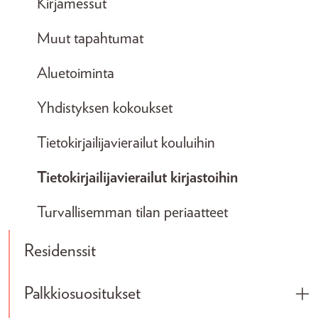
Kirjamessut
Muut tapahtumat
Aluetoiminta
Yhdistyksen kokoukset
Tietokirjailijavierailut kouluihin
Tietokirjailijavierailut kirjastoihin
Turvallisemman tilan periaatteet
Residenssit
Palkkiosuositukset
Tog