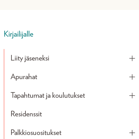
Kirjailijalle
Liity jäseneksi
Tog
Apurahat
Tog
Tapahtumat ja koulutukset
Tog
Residenssit
Palkkiosuositukset
Tog