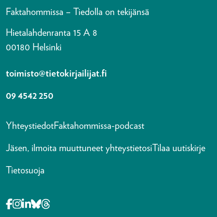
Faktahommissa – Tiedolla on tekijänsä
Hietalahdenranta 15 A 8
00180 Helsinki
toimisto@tietokirjailijat.fi
09 4542 250
Yhteystiedot
Faktahommissa-podcast
Jäsen, ilmoita muuttuneet yhteystietosi
Tilaa uutiskirje
Tietosuoja
Opens in a new tab Facebook-f
Opens in a new tab Instagram
Opens in a new tab Linkedin-in
Opens in a new tab Bluesky
Opens in a new tab Threads