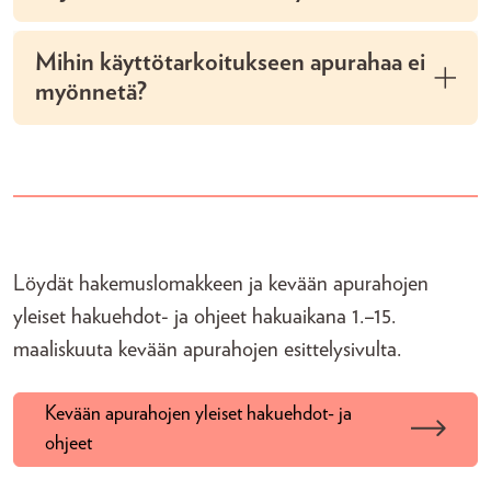
Mihin käyttötarkoitukseen apurahaa ei
myönnetä?
Löydät hakemuslomakkeen ja kevään apurahojen
yleiset hakuehdot- ja ohjeet hakuaikana 1.–15.
maaliskuuta kevään apurahojen esittelysivulta.
Kevään apurahojen yleiset hakuehdot- ja
ohjeet