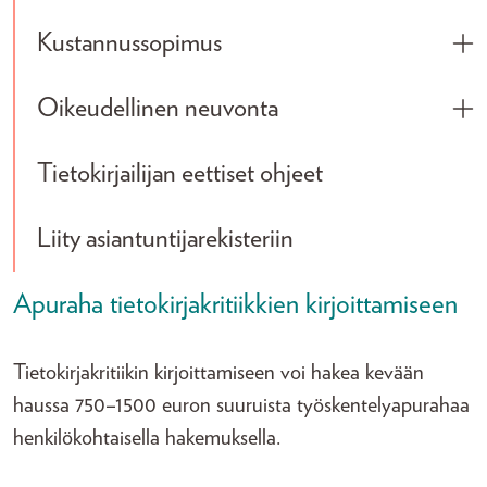
Kustannussopimus
Tog
Oikeudellinen neuvonta
Tog
Tietokirjailijan eettiset ohjeet
Liity asiantuntijarekisteriin
Apuraha tietokirjakritiikkien kirjoittamiseen
Tietokirjakritiikin kirjoittamiseen voi hakea kevään
haussa 750–1500 euron suuruista työskentelyapurahaa
henkilökohtaisella hakemuksella.