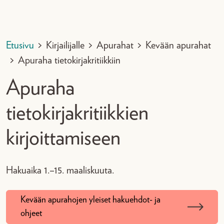
Etusivu
>
Kirjailijalle
>
Apurahat
>
Kevään apurahat
>
Apuraha tietokirjakritiikkiin
Apuraha
tietokirjakritiikkien
kirjoittamiseen
Hakuaika 1.–15. maaliskuuta.
Kevään apurahojen yleiset hakuehdot- ja
ohjeet