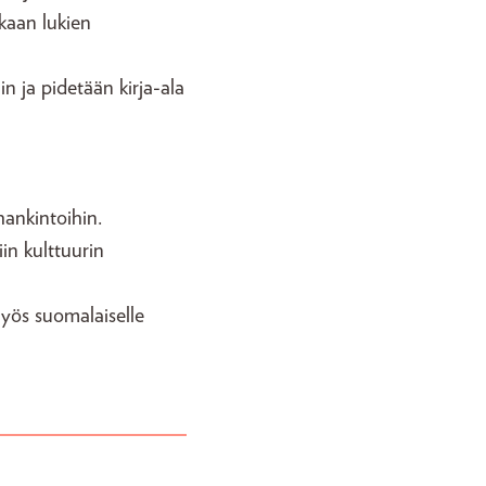
kaan lukien
n ja pidetään kirja-ala
ohankintoihin.
iin kulttuurin
myös suomalaiselle