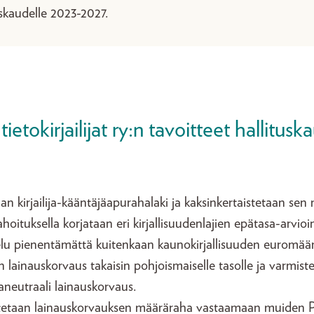
tuskaudelle 2023-2027.
etokirjailijat ry:n tavoitteet hallitus
an kirjailija-kääntäjäapurahalaki ja kaksinkertaistetaan sen
ahoituksella korjataan eri kirjallisuudenlajien epätasa-arvio
lu pienentämättä kuitenkaan kaunokirjallisuuden euromäär
 lainauskorvaus takaisin pohjoismaiselle tasolle ja varmistet
aneutraali lainauskorvaus.
tetaan lainauskorvauksen määräraha vastaamaan muiden P