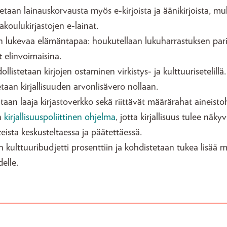
taan lainauskorvausta myös e-kirjoista ja äänikirjoista, mu
akoulukirjastojen e-lainat.
n lukevaa elämäntapaa: houkutellaan lukuharrastuksen parii
ot elinvoimaisina.
llistetaan kirjojen ostaminen virkistys- ja kulttuurisetelillä.
taan kirjallisuuden arvonlisävero nollaan.
taan laaja kirjastoverkko sekä riittävät määrärahat aineist
n
kirjallisuuspoliittinen ohjelma
, jotta kirjallisuus tulee näkyv
teista keskusteltaessa ja päätettäessä.
 kulttuuribudjetti prosenttiin ja kohdistetaan tukea lisää 
udelle.