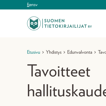
Siirry sisältöön
fi
en
sv
Etusivu
>
Yhdistys
>
Edunvalvonta
>
Tavo
Tavoitteet
hallituskaude