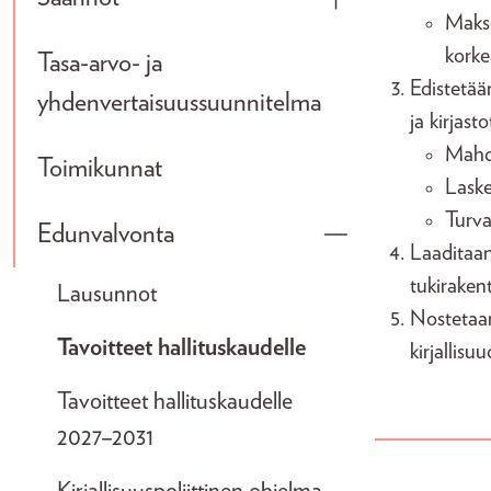
Toggle submenu
Makse
korke
Tasa-arvo- ja
Edistetää
yhdenvertaisuussuunnitelma
ja kirjast
Mahdo
Toimikunnat
Laske
Turva
Edunvalvonta
Toggle submenu
Laaditaa
tukiraken
Lausunnot
Nostetaan
Tavoitteet hallituskaudelle
kirjallisu
Tavoitteet hallituskaudelle
2027–2031