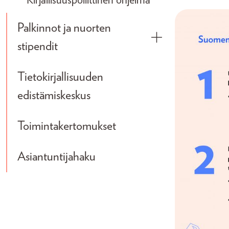
Kirjallisuuspoliittinen ohjelma
Palkinnot ja nuorten
Toggle submenu
stipendit
Tietokirjallisuuden
edistämiskeskus
Toimintakertomukset
Asiantuntijahaku