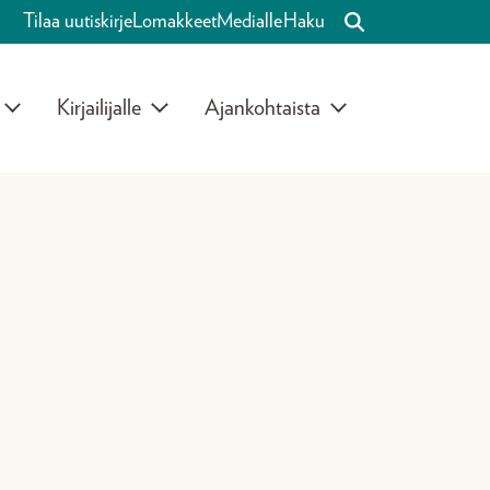
Tilaa uutiskirje
Lomakkeet
Medialle
Haku
Kirjailijalle
Ajankohtaista