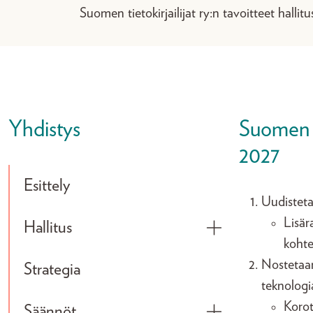
Suomen tietokirjailijat ry:n tavoitteet halli
Yhdistys
Suomen ti
2027
Esittely
Uudisteta
Lisär
Hallitus
Toggle submenu
kohte
Nostetaan
Strategia
teknologi
Koro
Säännöt