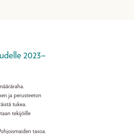
kaudelle 2023–
 määräraha.
inen ja perusteeton
äistä tukea.
aan tekijöille
ohjoismaiden tasoa.