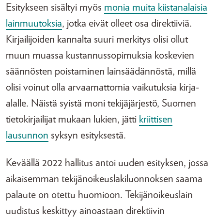
Esitykseen sisältyi myös
monia muita kiistanalaisia
lainmuutoksia
, jotka eivät olleet osa direktiiviä.
Kirjailijoiden kannalta suuri merkitys olisi ollut
muun muassa kustannussopimuksia koskevien
säännösten poistaminen lainsäädännöstä, millä
olisi voinut olla arvaamattomia vaikutuksia kirja-
alalle. Näistä syistä moni tekijäjärjestö, Suomen
tietokirjailijat mukaan lukien, jätti
kriittisen
lausunnon
syksyn esityksestä.
Keväällä 2022 hallitus antoi uuden esityksen, jossa
aikaisemman tekijänoikeuslakiluonnoksen saama
palaute on otettu huomioon. Tekijänoikeuslain
uudistus keskittyy ainoastaan direktiivin