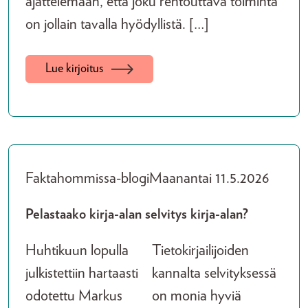
ajattelemaan, että joku rentouttava toiminta
on jollain tavalla hyödyllistä. […]
Lue kirjoitus
Faktahommissa-blogi
Maanantai 11.5.2026
Pelastaako kirja-alan selvitys kirja-alan?
Huhtikuun lopulla
Tietokirjailijoiden
julkistettiin hartaasti
kannalta selvityksessä
odotettu Markus
on monia hyviä