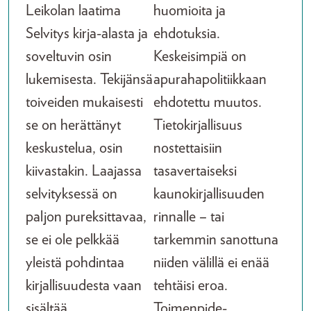
Leikolan laatima
huomioita ja
Selvitys kirja-alasta ja
ehdotuksia.
soveltuvin osin
Keskeisimpiä on
lukemisesta. Tekijänsä
apurahapolitiikkaan
toiveiden mukaisesti
ehdotettu muutos.
se on herättänyt
Tietokirjallisuus
keskustelua, osin
nostettaisiin
kiivastakin. Laajassa
tasavertaiseksi
selvityksessä on
kaunokirjallisuuden
paljon pureksittavaa,
rinnalle – tai
se ei ole pelkkää
tarkemmin sanottuna
yleistä pohdintaa
niiden välillä ei enää
kirjallisuudesta vaan
tehtäisi eroa.
sisältää
Toimenpide-