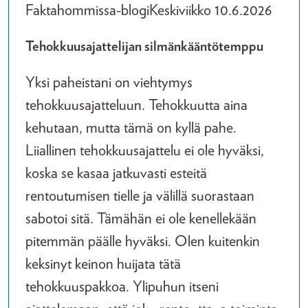
Faktahommissa-blogi
Keskiviikko 10.6.2026
Tehokkuusajattelijan silmänkääntötemppu
Yksi paheistani on viehtymys
tehokkuusajatteluun. Tehokkuutta aina
kehutaan, mutta tämä on kyllä pahe.
Liiallinen tehokkuusajattelu ei ole hyväksi,
koska se kasaa jatkuvasti esteitä
rentoutumisen tielle ja välillä suorastaan
sabotoi sitä. Tämähän ei ole kenellekään
pitemmän päälle hyväksi. Olen kuitenkin
keksinyt keinon huijata tätä
tehokkuuspakkoa. Ylipuhun itseni