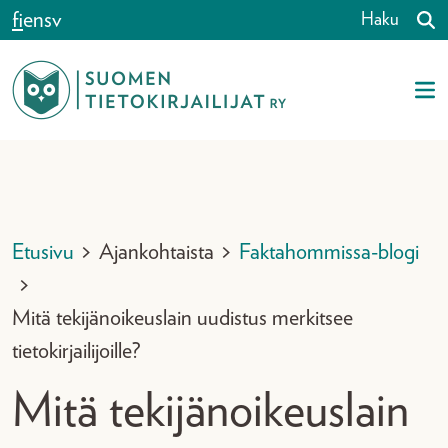
Siirry sisältöön
fi
en
sv
Haku
Etusivu
>
Ajankohtaista
>
Faktahommissa-blogi
>
Mitä tekijänoikeuslain uudistus merkitsee
tietokirjailijoille?
Mitä tekijänoikeuslain