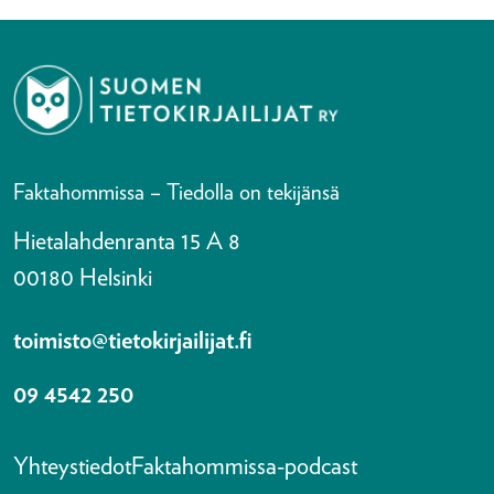
Faktahommissa – Tiedolla on tekijänsä
Hietalahdenranta 15 A 8
00180 Helsinki
toimisto@tietokirjailijat.fi
09 4542 250
Yhteystiedot
Faktahommissa-podcast