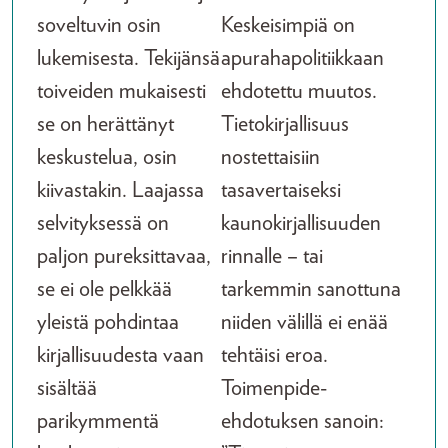
soveltuvin osin
Keskeisimpiä on
lukemisesta. Tekijänsä
apurahapolitiikkaan
toiveiden mukaisesti
ehdotettu muutos.
se on herättänyt
Tietokirjallisuus
keskustelua, osin
nostettaisiin
kiivastakin. Laajassa
tasavertaiseksi
selvityksessä on
kaunokirjallisuuden
paljon pureksittavaa,
rinnalle – tai
se ei ole pelkkää
tarkemmin sanottuna
yleistä pohdintaa
niiden välillä ei enää
kirjallisuudesta vaan
tehtäisi eroa.
sisältää
Toimenpide-
parikymmentä
ehdotuksen sanoin: