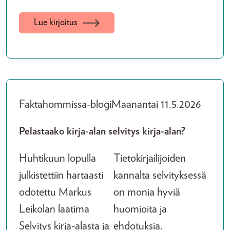
Lue kirjoitus
Faktahommissa-blogi
Maanantai 11.5.2026
Pelastaako kirja-alan selvitys kirja-alan?
Huhtikuun lopulla
Tietokirjailijoiden
julkistettiin hartaasti
kannalta selvityksessä
odotettu Markus
on monia hyviä
Leikolan laatima
huomioita ja
Selvitys kirja-alasta ja
ehdotuksia.