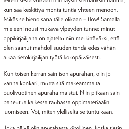
tekemisestä voikaan niin täysin siemauksin nauttia,
kun saa keskittyä monta tuntia yhteen menoon.
Mikäs se hieno sana tälle olikaan – flow! Samalla
mieleeni nousi mukava ylpeyden tunne: minut
oppikirjailijana on ajateltu niin merkittäväksi, että
olen saanut mahdollisuuden tehdä edes vähän
aikaa tietokirjailijan työtä kokopäiväisesti.
Kun toisen kerran sain ison apurahan, olin jo
vanha konkari, mutta sitä makeammalta
puolivuotinen apuraha maistui. Niin pitkään sain
paneutua kaikessa rauhassa oppimateriaalin
luomiseen. Voi, miten ylelliseltä se tuntuikaan.
Joka päivä olin apurahasta kiitollinen, koska tiesin,