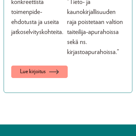
konkreettista
”Tieto- ja
toimenpide-
kaunokirjallisuuden
ehdotusta ja useita
raja poistetaan valtion
jatkoselvityskohteita.
taiteilija-apurahoissa
sekä ns.
kirjastoapurahoissa.”
Lue kirjoitus