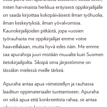
miten harvinaista herkkua erityisesti oppikirjailijalle
on saada kirjoittaa kokopäiväisesti ilman työhuolia,
ilman keskeytyksiä, ilman yövalvomisia.
Kaunokirjailijoiden pitkästä, jopa vuosien
työrauhasta me oppikirjailijat emme voine
haaveillakaan, mutta hyvä edes näin. Me emme
saa apurahoja juuri mistään muualta kuin Suomen
tietokirjailijoilta. Siksipä oma järjestömme on
tässäkin mielessä meille tärkeä.
Apuraha antaa apua viimeistellyn ja rauhassa
laaditun oppimateriaalin tuottamiseen. Apuraha
on sekä apua että konkreettista rahaa, se antaa