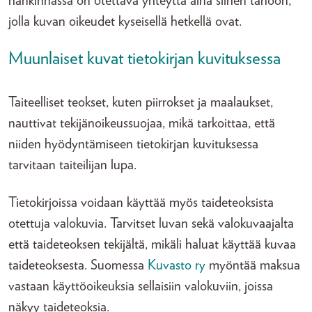
hankinnassa on otettava yhteyttä aina siihen tahoon,
jolla kuvan oikeudet kyseisellä hetkellä ovat.
Muunlaiset kuvat tietokirjan kuvituksessa
Taiteelliset teokset, kuten piirrokset ja maalaukset,
nauttivat tekijänoikeussuojaa, mikä tarkoittaa, että
niiden hyödyntämiseen tietokirjan kuvituksessa
tarvitaan taiteilijan lupa.
Tietokirjoissa voidaan käyttää myös taideteoksista
otettuja valokuvia. Tarvitset luvan sekä valokuvaajalta
että taideteoksen tekijältä, mikäli haluat käyttää kuvaa
taideteoksesta. Suomessa
Kuvasto ry
myöntää maksua
vastaan käyttöoikeuksia sellaisiin valokuviin, joissa
näkyy taideteoksia.