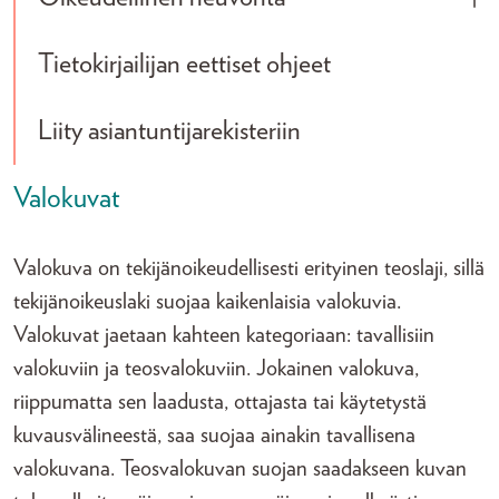
Tog
Tietokirjailijan eettiset ohjeet
Liity asiantuntijarekisteriin
Valokuvat
Valokuva on tekijänoikeudellisesti erityinen teoslaji, sillä
tekijänoikeuslaki suojaa kaikenlaisia valokuvia.
Valokuvat jaetaan kahteen kategoriaan: tavallisiin
valokuviin ja teosvalokuviin. Jokainen valokuva,
riippumatta sen laadusta, ottajasta tai käytetystä
kuvausvälineestä, saa suojaa ainakin tavallisena
valokuvana. Teosvalokuvan suojan saadakseen kuvan