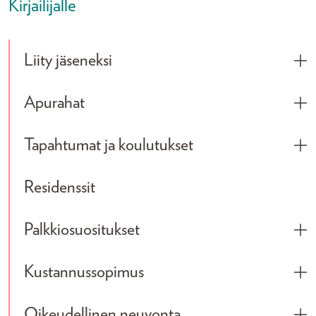
Kirjailijalle
Liity jäseneksi
Tog
Apurahat
Tog
Tapahtumat ja koulutukset
Tog
Residenssit
Palkkiosuositukset
Tog
Kustannussopimus
Tog
Oikeudellinen neuvonta