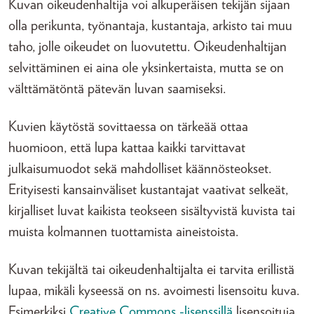
Kuvan oikeudenhaltija voi alkuperäisen tekijän sijaan
olla perikunta, työnantaja, kustantaja, arkisto tai muu
taho, jolle oikeudet on luovutettu. Oikeudenhaltijan
selvittäminen ei aina ole yksinkertaista, mutta se on
välttämätöntä pätevän luvan saamiseksi.
Kuvien käytöstä sovittaessa on tärkeää ottaa
huomioon, että lupa kattaa kaikki tarvittavat
julkaisumuodot sekä mahdolliset käännösteokset.
Erityisesti kansainväliset kustantajat vaativat selkeät,
kirjalliset luvat kaikista teokseen sisältyvistä kuvista tai
muista kolmannen tuottamista aineistoista.
Kuvan tekijältä tai oikeudenhaltijalta ei tarvita erillistä
lupaa, mikäli kyseessä on ns. avoimesti lisensoitu kuva.
Esimerkiksi
Creative Commons -lisenssillä
lisensoituja