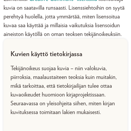
kuvia on saatavilla runsaasti. Lisenssiehtoihin on syytä
perehtyä huolella, jotta ymmärtää, miten lisensoitua
kuvaa saa käyttää ja millaisia vaikutuksia lisensoidun
aineiston käytöllä on oman teoksen tekijänoikeuksiin.
Kuvien käyttö tietokirjassa
Tekijänoikeus suojaa kuvia – niin valokuvia,
piirroksia, maalaustaiteen teoksia kuin muitakin,
mikä tarkoittaa, että tietokirjailijan tulee ottaa
kuvaoikeudet huomioon kirjaprojektissaan.
Seuraavassa on yleisohjeita siihen, miten kirjan
kuvituksessa toimitaan lakien mukaisesti.