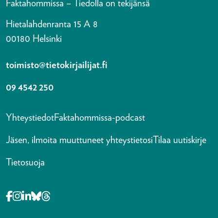
Faktahommissa – Tiedolla on tekijänsä
Hietalahdenranta 15 A 8
00180 Helsinki
toimisto@tietokirjailijat.fi
09 4542 250
Yhteystiedot
Faktahommissa-podcast
Jäsen, ilmoita muuttuneet yhteystietosi
Tilaa uutiskirje
Tietosuoja
Opens in a new tab Facebook-f
Opens in a new tab Instagram
Opens in a new tab Linkedin-in
Opens in a new tab Bluesky
Opens in a new tab Threads