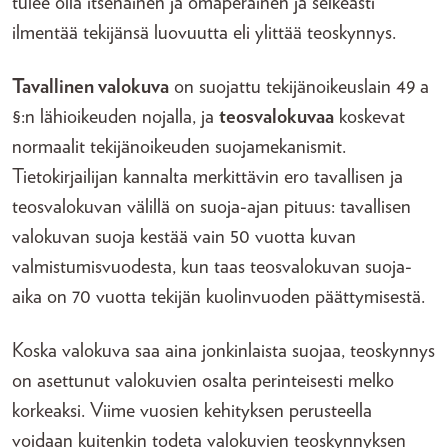
tulee olla itsenäinen ja omaperäinen ja selkeästi
ilmentää tekijänsä luovuutta eli ylittää teoskynnys.
Tavallinen valokuva
on suojattu tekijänoikeuslain 49 a
§:n lähioikeuden nojalla, ja
teosvalokuvaa
koskevat
normaalit tekijänoikeuden suojamekanismit.
Tietokirjailijan kannalta merkittävin ero tavallisen ja
teosvalokuvan välillä on suoja-ajan pituus: tavallisen
valokuvan suoja kestää vain 50 vuotta kuvan
valmistumisvuodesta, kun taas teosvalokuvan suoja-
aika on 70 vuotta tekijän kuolinvuoden päättymisestä.
Koska valokuva saa aina jonkinlaista suojaa, teoskynnys
on asettunut valokuvien osalta perinteisesti melko
korkeaksi. Viime vuosien kehityksen perusteella
voidaan kuitenkin todeta valokuvien teoskynnyksen