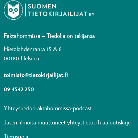
Faktahommissa – Tiedolla on tekijänsä
Hietalahdenranta 15 A 8
00180 Helsinki
toimisto@tietokirjailijat.fi
09 4542 250
Yhteystiedot
Faktahommissa-podcast
Jäsen, ilmoita muuttuneet yhteystietosi
Tilaa uutiskirje
Tietosuoja