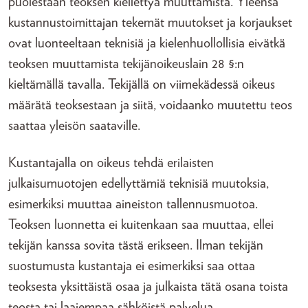
puolestaan teoksen kiellettyä muuttamista. Yleensä
kustannustoimittajan tekemät muutokset ja korjaukset
ovat luonteeltaan teknisiä ja kielenhuollollisia eivätkä
teoksen muuttamista tekijänoikeuslain 28 §:n
kieltämällä tavalla. Tekijällä on viimekädessä oikeus
määrätä teoksestaan ja siitä, voidaanko muutettu teos
saattaa yleisön saataville.
Kustantajalla on oikeus tehdä erilaisten
julkaisumuotojen edellyttämiä teknisiä muutoksia,
esimerkiksi muuttaa aineiston tallennusmuotoa.
Teoksen luonnetta ei kuitenkaan saa muuttaa, ellei
tekijän kanssa sovita tästä erikseen. Ilman tekijän
suostumusta kustantaja ei esimerkiksi saa ottaa
teoksesta yksittäistä osaa ja julkaista tätä osana toista
teosta tai laajempaa sähköistä palvelua.