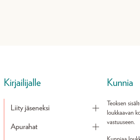
Kirjailijalle
Kunnia
Teoksen sisäl
Liity jäseneksi
Toggle submenu
loukkaavan ko
vastuuseen.
Apurahat
Toggle submenu
Kunniaa loukk