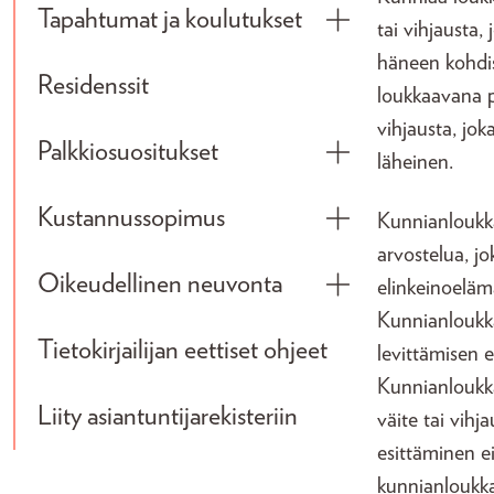
Tapahtumat ja koulutukset
tai vihjausta
Toggle submenu
häneen kohdis
Residenssit
loukkaavana pi
vihjausta, jok
Palkkiosuositukset
läheinen.
Toggle submenu
Kustannussopimus
Kunnianloukkau
Toggle submenu
arvostelua, jo
Oikeudellinen neuvonta
elinkeinoelämä
Toggle submenu
Kunnianloukka
Tietokirjailijan eettiset ohjeet
levittämisen 
Kunnianloukka
Liity asiantuntijarekisteriin
väite tai vihj
esittäminen ei
kunnianloukka