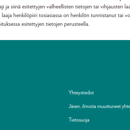
aji ja siinä esitettyjen valheellisten tietojen tai vihjausten la
 laaja henkilöpiiri tosiasiassa on henkilön tunnistanut tai v
oituksessa esitettyjen tietojen perusteella.
Yhteystiedot
Jäsen, ilmoita muuttuneet yhte
Tietosuoja