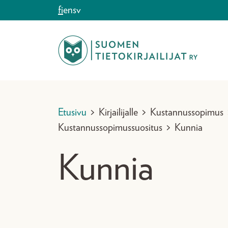
Siirry sisältöön
fi
en
sv
Etusivu
>
Kirjailijalle
>
Kustannussopimus
Kustannussopimussuositus
>
Kunnia
Kunnia