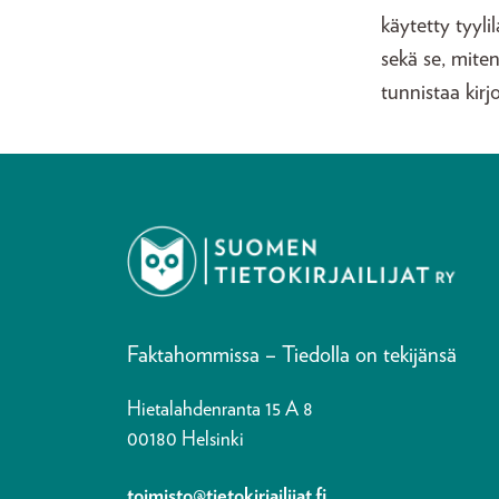
käytetty tyylil
sekä se, miten
tunnistaa kirj
Faktahommissa – Tiedolla on tekijänsä
Hietalahdenranta 15 A 8
00180 Helsinki
toimisto@tietokirjailijat.fi