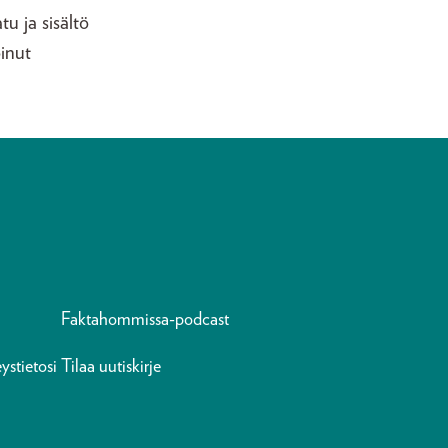
atu ja sisältö
oinut
Faktahommissa-podcast
ystietosi
Tilaa uutiskirje