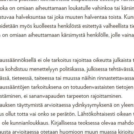
, joka on omiaan aiheuttamaan loukatulle vahinkoa tai kärsi
tuvaa halveksuntaa tai joka muuten halventaa toista. Kun
detään myös kuolleesta henkilöstä esitettyä valheellista ti
a on omiaan aiheuttamaan kärsimystä henkilölle, jolle vainaj
ssäännöksellä ei ole tarkoitus rajoittaa oikeutta julkaista t
ka kohdistuu menettelyyn politiikassa, julkisessa tehtävässä
ssä, tieteessä, taiteessa tai muussa näihin rinnastettavass
ussääntöjen tarkoituksena on totuudenvastaisten tietojen 
estäminen, ei sananvapauden tarpeeton rajoittaminen.
uksen täyttymistä arvioitaessa ydinkysymyksenä on yleen
aus ollut totta vai onko se perätön. Lähtökohtaisesti oikean
 ole kunnianloukkaus. Kirjallisessa teoksessa olevaa mahdol
usta arvioitaessa otetaan huomioon muun muassa kirjoitu