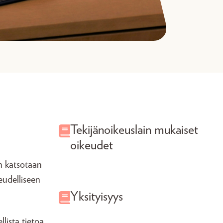
Tekijänoikeuslain mukaiset
oikeudet
on katsotaan
eudelliseen
Yksityisyys
lista tietoa