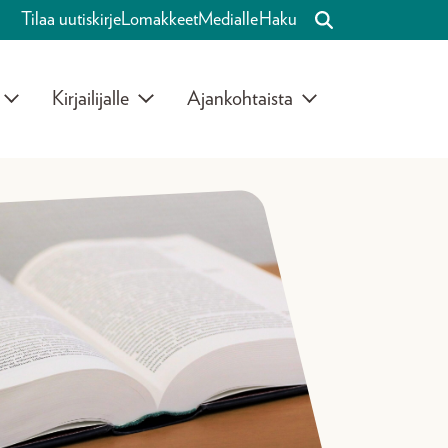
Tilaa uutiskirje
Lomakkeet
Medialle
Haku
Kirjailijalle
Ajankohtaista