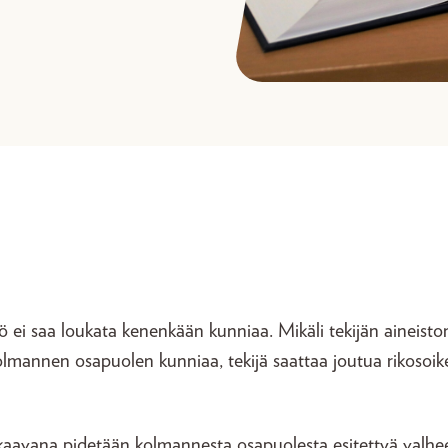
tö ei saa loukata kenenkään kunniaa. Mikäli tekijän aineist
lmannen osapuolen kunniaa, tekijä saattaa joutua rikosoik
aavana pidetään kolmannesta osapuolesta esitettyä valheel