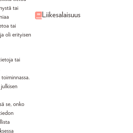
mystä tai
Liikesalaisuus
niaa
etoa tai
a oli erityisen
ietoja tai
,
a toiminnassa.
julkisen
sä se, onko
 tiedon
lista
ksessa