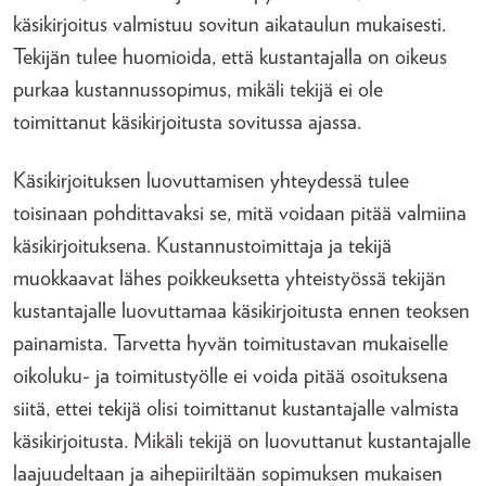
käsikirjoitus valmistuu sovitun aikataulun mukaisesti.
Tekijän tulee huomioida, että kustantajalla on oikeus
purkaa kustannussopimus, mikäli tekijä ei ole
toimittanut käsikirjoitusta sovitussa ajassa.
Käsikirjoituksen luovuttamisen yhteydessä tulee
toisinaan pohdittavaksi se, mitä voidaan pitää valmiina
käsikirjoituksena. Kustannustoimittaja ja tekijä
muokkaavat lähes poikkeuksetta yhteistyössä tekijän
kustantajalle luovuttamaa käsikirjoitusta ennen teoksen
painamista. Tarvetta hyvän toimitustavan mukaiselle
oikoluku- ja toimitustyölle ei voida pitää osoituksena
siitä, ettei tekijä olisi toimittanut kustantajalle valmista
käsikirjoitusta. Mikäli tekijä on luovuttanut kustantajalle
laajuudeltaan ja aihepiiriltään sopimuksen mukaisen