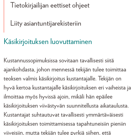
Tietokirjailijan eettiset ohjeet
Liity asiantuntijarekisteriin
Käsikirjoituksen luovuttaminen
Kustannussopimuksissa sovitaan tavallisesti siitä
ajankohdasta, johon mennessä tekijän tulee toimittaa
teoksen valmis käsikirjoitus kustantajalle. Tekijän on
hyvä kertoa kustantajalle käsikirjoituksen eri vaiheista ja
ilmoittaa myös hyvissä ajoin, mikäli hän epäilee
käsikirjoituksen viivästyvän suunnitellusta aikataulusta.
Kustantajat suhtautuvat tavallisesti ymmärtäväisesti
käsikirjoituksen toimittamisessa tapahtuneisiin pieniin
viiveisiin, mutta tekijän tulee pyrkiä siihen, että