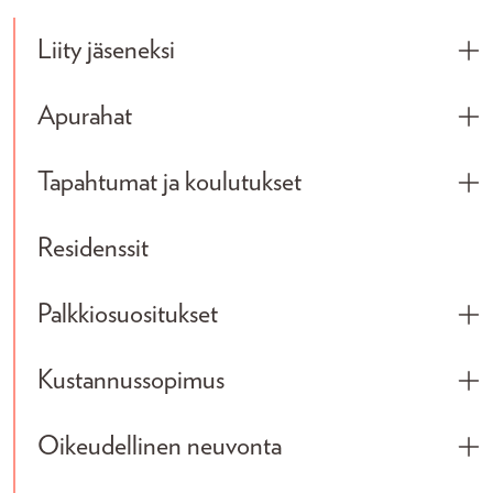
Liity jäseneksi
Tog
Apurahat
Tog
Tapahtumat ja koulutukset
Tog
Residenssit
Palkkiosuositukset
Tog
Kustannussopimus
Tog
Oikeudellinen neuvonta
Tog