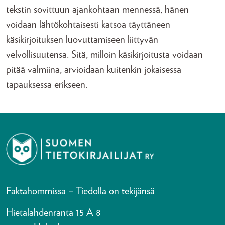
tekstin sovittuun ajankohtaan mennessä, hänen
voidaan lähtökohtaisesti katsoa täyttäneen
käsikirjoituksen luovuttamiseen liittyvän
velvollisuutensa. Sitä, milloin käsikirjoitusta voidaan
pitää valmiina, arvioidaan kuitenkin jokaisessa
tapauksessa erikseen.
Faktahommissa – Tiedolla on tekijänsä
Hietalahdenranta 15 A 8