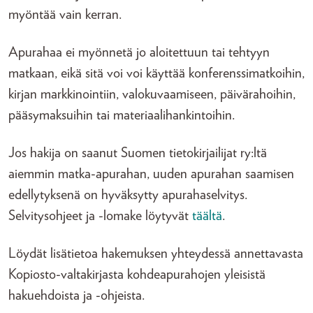
myöntää vain kerran.
Apurahaa ei myönnetä jo aloitettuun tai tehtyyn
matkaan, eikä sitä voi voi käyttää konferenssimatkoihin,
kirjan markkinointiin, valokuvaamiseen, päivärahoihin,
pääsymaksuihin tai materiaalihankintoihin.
Jos hakija on saanut Suomen tietokirjailijat ry:ltä
aiemmin matka-apurahan, uuden apurahan saamisen
edellytyksenä on hyväksytty apurahaselvitys.
Selvitysohjeet ja -lomake löytyvät
täältä
.
Löydät lisätietoa hakemuksen yhteydessä annettavasta
Kopiosto-valtakirjasta kohdeapurahojen yleisistä
hakuehdoista ja -ohjeista.