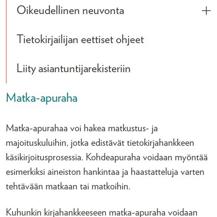
Oikeudellinen neuvonta
Tog
Tietokirjailijan eettiset ohjeet
Liity asiantuntijarekisteriin
Matka-apuraha
Matka-apurahaa voi hakea matkustus- ja
majoituskuluihin, jotka edistävät tietokirjahankkeen
käsikirjoitusprosessia. Kohdeapuraha voidaan myöntää
esimerkiksi aineiston hankintaa ja haastatteluja varten
tehtävään matkaan tai matkoihin.
Kuhunkin kirjahankkeeseen matka-apuraha voidaan