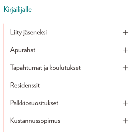
Kirjailijalle
Liity jäseneksi
Tog
Apurahat
Tog
Tapahtumat ja koulutukset
Tog
Residenssit
Palkkiosuositukset
Tog
Kustannussopimus
Tog