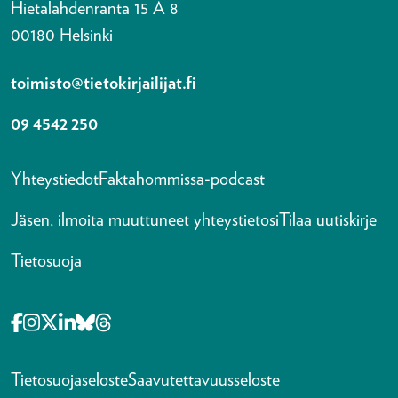
Hietalahdenranta 15 A 8
00180 Helsinki
toimisto@tietokirjailijat.fi
09 4542 250
Yhteystiedot
Faktahommissa-podcast
Jäsen, ilmoita muuttuneet yhteystietosi
Tilaa uutiskirje
Tietosuoja
Opens in a new tab Facebook-f
Opens in a new tab Instagram
Opens in a new tab X-twitter
Opens in a new tab Linkedin-in
Opens in a new tab Bluesky
Opens in a new tab Threads
Tietosuojaseloste
Saavutettavuusseloste