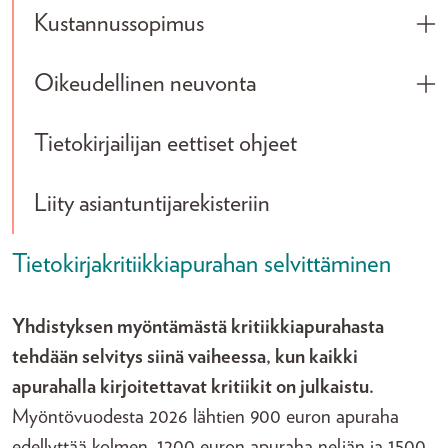
Kustannussopimus
Tog
Oikeudellinen neuvonta
Tog
Tietokirjailijan eettiset ohjeet
Liity asiantuntijarekisteriin
Tietokirjakritiikkiapurahan selvittäminen
Yhdistyksen myöntämästä kritiikkiapurahasta
tehdään selvitys siinä vaiheessa, kun kaikki
apurahalla kirjoitettavat kritiikit on julkaistu.
Myöntövuodesta 2026 lähtien 900 euron apuraha
edellyttää kolmen, 1200 euron apuraha neljän ja 1500