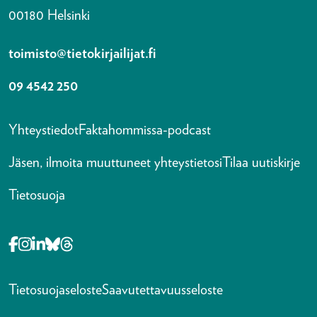
00180 Helsinki
toimisto@tietokirjailijat.fi
09 4542 250
Yhteystiedot
Faktahommissa-podcast
Jäsen, ilmoita muuttuneet yhteystietosi
Tilaa uutiskirje
Tietosuoja
Opens in a new tab Facebook-f
Opens in a new tab Instagram
Opens in a new tab Linkedin-in
Opens in a new tab Bluesky
Opens in a new tab Threads
Tietosuojaseloste
Saavutettavuusseloste