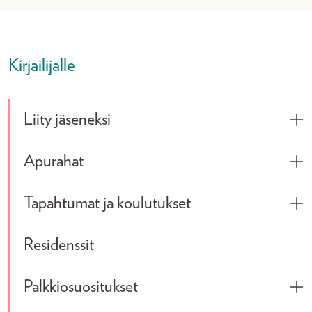
Kirjailijalle
Liity jäseneksi
Tog
Apurahat
Tog
Tapahtumat ja koulutukset
Tog
Residenssit
Palkkiosuositukset
Tog