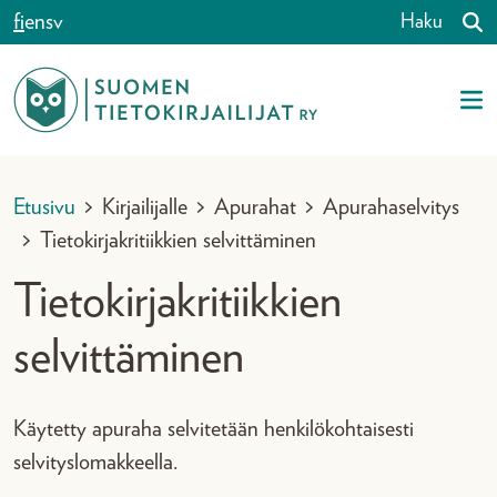
Siirry sisältöön
fi
en
sv
Haku
Etusivu
>
Kirjailijalle
>
Apurahat
>
Apurahaselvitys
>
Tietokirjakritiikkien selvittäminen
Tietokirjakritiikkien
selvittäminen
Käytetty apuraha selvitetään henkilökohtaisesti
selvityslomakkeella.