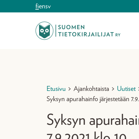
Siirry sisältöön
fi
en
sv
Etusivu
>
Ajankohtaista
>
Uutiset
Syksyn apurahainfo järjestetään 7.9
Syksyn apurahain
7.9.2021 klo 10