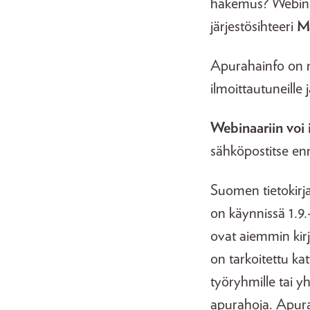
hakemus? Webina
järjestösihteeri
M
Apurahainfo on ma
ilmoittautuneille
Webinaariin voi 
sähköpostitse en
Suomen tietokirja
on käynnissä 1.9.
ovat aiemmin kir
on tarkoitettu ka
työryhmille tai y
apurahoja. Apurah