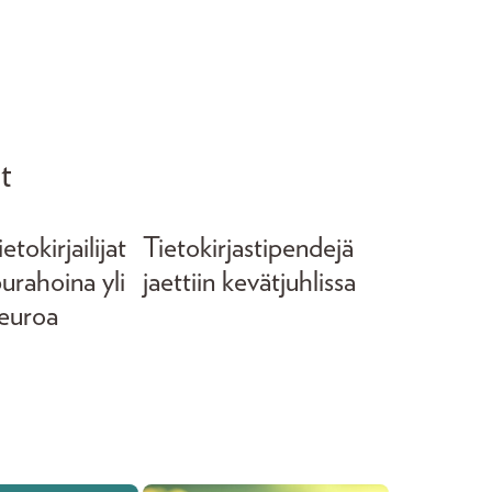
t
tokirjailijat
Tietokirjastipendejä
purahoina yli
jaettiin kevätjuhlissa
euroa