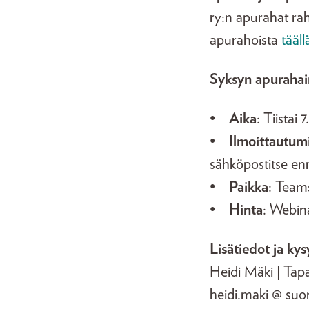
ry:n apurahat rah
apurahoista
tääll
Syksyn apurahai
•
Aika
: Tiistai
•
Ilmoittautum
sähköpostitse en
•
Paikka
: Team
•
Hinta
: Webina
Lisätiedot ja ky
Heidi Mäki | Tapa
heidi.maki @ suom