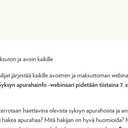
uton ja avoin kaikille
ilijat järjestää kaikille avoimen ja maksuttoman webin
Syksyn apurahainfo -webinaari pidetään tiistaina 7. 
errotaan haettavina olevista syksyn apurahoista ja an
 hakea apurahaa? Mitä hakijan on hyvä huomioida? M