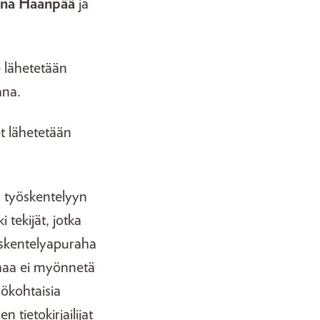
na Haanpää
ja
e lähetetään
mana.
et lähetetään
n työskentelyyn
 tekijät, jotka
öskentelyapuraha
ahaa ei myönnetä
lökohtaisia
tietokirjailijat