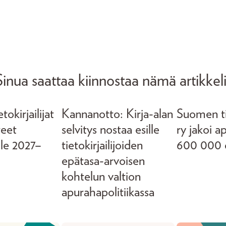
Sinua saattaa kiinnostaa nämä artikkeli
okirjailijat
Kannanotto: Kirja-alan
Suomen tie
teet
selvitys nostaa esille
ry jakoi a
lle 2027–
tietokirjailijoiden
600 000 
epätasa-arvoisen
kohtelun valtion
apurahapolitiikassa