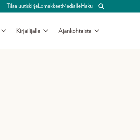
Tilaa uutiskirje
Lomakkeet
Medialle
Haku
Kirjailijalle
Ajankohtaista