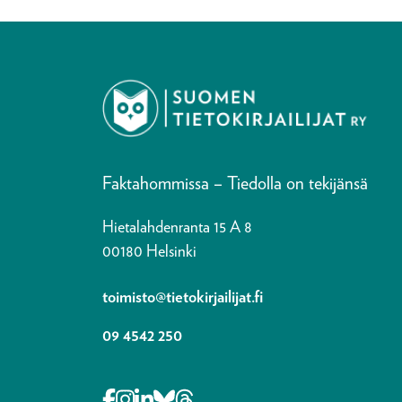
Faktahommissa – Tiedolla on tekijänsä
Hietalahdenranta 15 A 8
00180 Helsinki
toimisto@tietokirjailijat.fi
09 4542 250
Opens in a new tab Facebook-f
Opens in a new tab Instagram
Opens in a new tab Linkedin-i
Opens in a new tab Bluesky
Opens in a new tab Thre