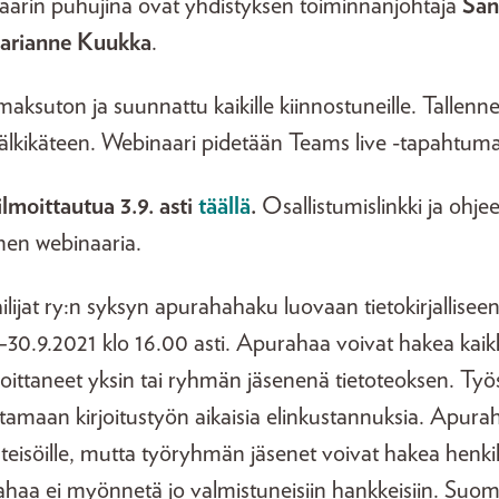
arin puhujina ovat yhdistyksen toiminnanjohtaja
San
arianne Kuukka
.
ksuton ja suunnattu kaikille kiinnostuneille. Tallenn
 jälkikäteen. Webinaari pidetään Teams live -tapahtu
ilmoittautua 3.9. asti
täällä
.
Osallistumislinkki ja ohje
nen webinaaria.
ilijat ry:n syksyn apurahahaku luovaan tietokirjallisee
–30.9.2021 klo 16.00 asti. Apurahaa voivat hakea kaikki
joittaneet yksin tai ryhmän jäsenenä tietoteoksen. Ty
ttamaan kirjoitustyön aikaisia elinkustannuksia. Apur
hteisöille, mutta työryhmän jäsenet voivat hakea henki
aa ei myönnetä jo valmistuneisiin hankkeisiin. Suomen 