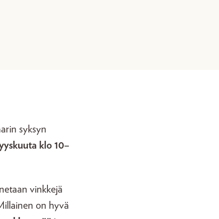
aarin syksyn
syyskuuta klo 10–
netaan vinkkejä
illainen on hyvä