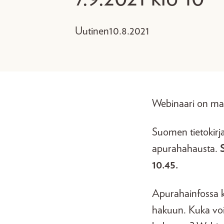
Uutinen
10.8.2021
Webinaari on maks
Suomen tietokirja
apurahahausta.
10.45.
Apurahainfossa k
hakuun. Kuka voi