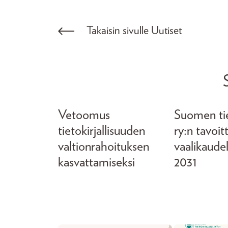
Takaisin sivulle Uutiset
Vetoomus
Suomen tiet
tietokirjallisuuden
ry:n tavoit
valtionrahoituksen
vaalikaude
kasvattamiseksi
2031