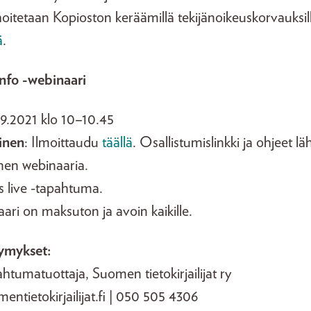
oitetaan Kopioston keräämillä tekijänoikeuskorvauksill
ä
.
nfo -webinaari
 7.9.2021 klo 10–10.45
inen
: Ilmoittaudu
täällä
. Osallistumislinkki ja ohjeet l
nen webinaaria.
s live -tapahtuma.
ari on maksuton ja avoin kaikille.
symykset:
htumatuottaja, Suomen tietokirjailijat ry
entietokirjailijat.fi | 050 505 4306