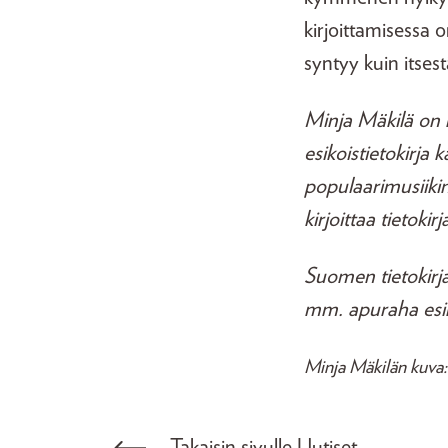
kirjoittamisessa o
syntyy kuin itses
Minja Mäkilä on ki
esikoistietokirja
populaarimusiikin,
kirjoittaa tietoki
Suomen tietokirja
mm. apuraha esiko
Minja Mäkilän kuva:
Takaisin sivulle Uutiset