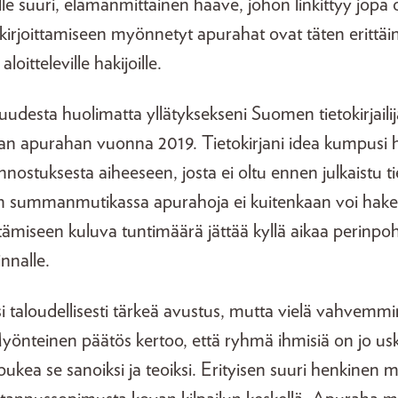
le suuri, elämänmittainen haave, johon linkittyy jopa o
n kirjoittamiseen myönnetyt apurahat ovat täten erittäi
aloitteleville hakijoille.
uudesta huolimatta yllätyksekseni Suomen tietokirjailij
ilijan apurahan vuonna 2019. Tietokirjani idea kumpusi
nnostuksesta aiheeseen, josta ei oltu ennen julkaistu ti
 summanmutikassa apurahoja ei kuitenkaan voi hakea,
miseen kuluva tuntimäärä jättää kyllä aikaa perinpohj
innalle.
 taloudellisesti tärkeä avustus, mutta vielä vahvemmin
önteinen päätös kertoo, että ryhmä ihmisiä on jo us
 pukea se sanoiksi ja teoiksi. Erityisen suuri henkinen m