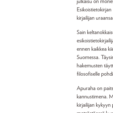
julkaisu on monel
Esikoistietokirja
kirjailijan uraansa 
Sain keltanokkais
esikoistietokirja
ennen kaikkea kii
Suomessa. Täysin
hakemusten täyttä
filosofiselle pohd
Apuraha on paitsi
kannustimena. My
kirjailijan kykyyn