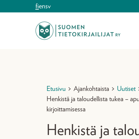
Siirry sisältöön
fi
en
sv
Etusivu
>
Ajankohtaista
>
Uutiset
Henkistä ja taloudellista tukea – ap
kirjoittamisessa
Henkistä ja talo