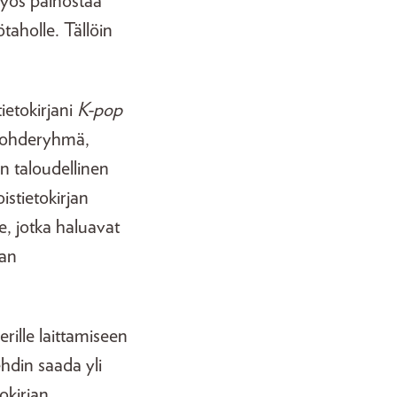
myös painostaa
taholle. Tällöin
ietokirjani
K-pop
ä kohderyhmä,
n taloudellinen
istietokirjan
le, jotka haluavat
man
rille laittamiseen
ehdin saada yli
okirjan