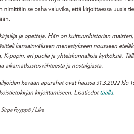
n nimittäin se paha valuvika, että kirjoittaessa uusia tie
tään.
rjailija ja opettaja. Hän on kulttuurihistorian maisteri,
 käsitteli kansainväliseen menestykseen nousseen etelä
 K-popin, eri puolia ja yhteiskunnallisia kytköksiä. Täl
rjaa aikamatkustusviihteestä ja nostalgiasta.
ilijoiden kevään apurahat ovat haussa 31.3.2022 klo 1
istietokirjan kirjoittamiseen. Lisätiedot
täällä
.
 Sirpa Ryyppö / Like