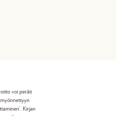
itto voi peräti
n myönnettyyn
ittaminen’. Kirjan