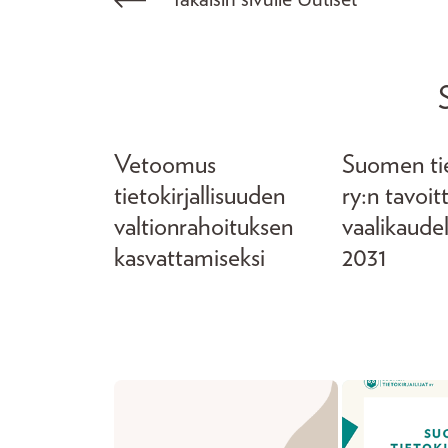
Vetoomus
Suomen tiet
tietokirjallisuuden
ry:n tavoit
valtionrahoituksen
vaalikaude
kasvattamiseksi
2031