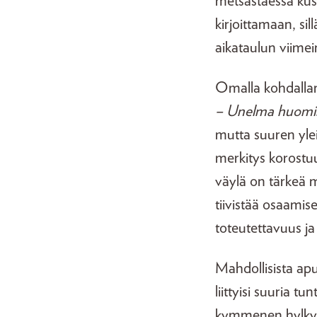
metsästäessä kus
kirjoittamaan, si
aikataulun viimei
Omalla kohdallan
– Unelma huomi
mutta suuren ylei
merkitys korostuu
väylä on tärkeä my
tiivistää osaami
toteutettavuus ja
Mahdollisista apu
liittyisi suuria t
kymmenen hylkyä