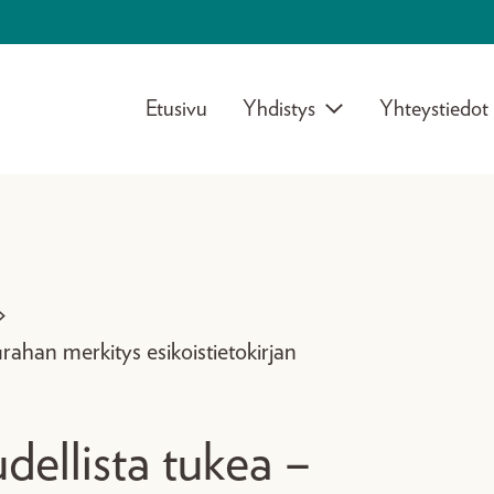
Etusivu
Yhdistys
Yhteystiedot
>
urahan merkitys esikoistietokirjan
udellista tukea –