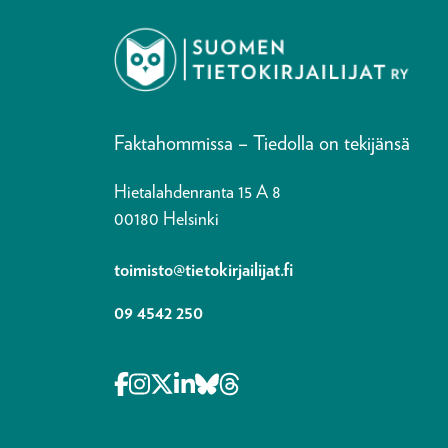
Faktahommissa – Tiedolla on tekijänsä
Hietalahdenranta 15 A 8
00180 Helsinki
toimisto@tietokirjailijat.fi
09 4542 250
Opens in a new tab Facebook-f
Opens in a new tab Instagram
Opens in a new tab X-twitter
Opens in a new tab Linkedi
Opens in a new tab Blue
Opens in a new tab Th