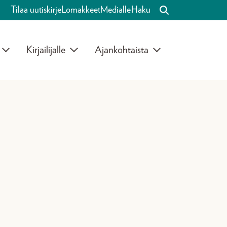
Tilaa uutiskirje
Lomakkeet
Medialle
Haku
Kirjailijalle
Ajankohtaista