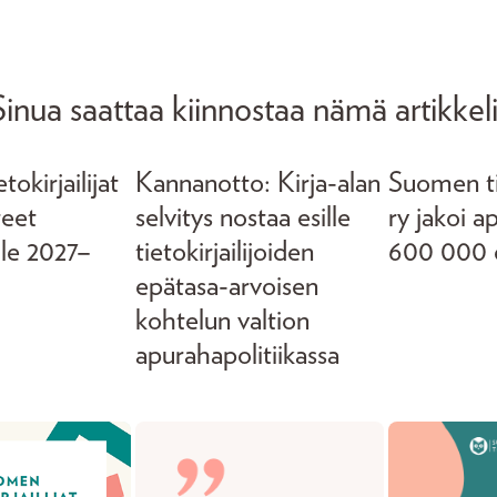
Sinua saattaa kiinnostaa nämä artikkeli
okirjailijat
Kannanotto: Kirja-alan
Suomen tie
teet
selvitys nostaa esille
ry jakoi a
lle 2027–
tietokirjailijoiden
600 000 
epätasa-arvoisen
kohtelun valtion
apurahapolitiikassa