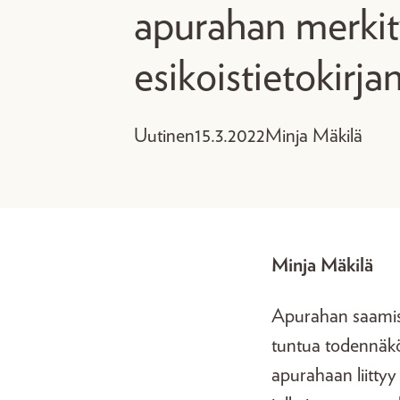
apurahan merkit
esikoistietokirja
Uutinen
15.3.2022
Minja Mäkilä
Minja Mäkilä
Apurahan saamises
tuntua todennäkö
apurahaan liittyy