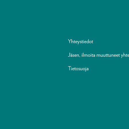
Yhteystiedot
Jäsen, ilmoita muuttuneet yhte
Tietosuoja
n-in
sky
reads