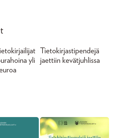
t
tokirjailijat
Tietokirjastipendejä
purahoina yli
jaettiin kevätjuhlissa
euroa