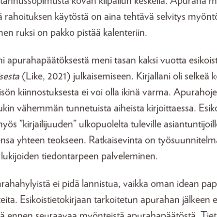
tannussopimusta kovan kilpailun keskellä. Apuraha 
llä rahoituksen käytöstä on aina tehtävä selvitys myöntö
nen ruksi on pakko pistää kalenteriin.
i apurahapäätöksestä meni tasan kaksi vuotta esikoist
sesta
(Like, 2021) julkaisemiseen. Kirjallani oli selke
sön kiinnostuksesta ei voi olla ikinä varma. Apurahoje
kin vähemmän tunnetuista aiheista kirjoittaessa. Esiko
ös ”kirjailijuuden” ulkopuolelta tuleville asiantuntijoil
sensa yhteen teokseen. Ratkaisevinta on työsuunnitel
 lukijoiden tiedontarpeen palveleminen.
rahahylyistä ei pidä lannistua, vaikka oman idean pape
unteita. Esikoistietokirjaan tarkoitetun apurahan jälkeen 
 ennen seuraavaa myönteistä apurahapäätöstä. Tiet