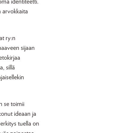
ma identiteetti.
n arvokkaita
at ry:n
 haaveen sijaan
etokirjaa
 sillä
aisellekin
 se toimii
konut ideaan ja
erkitys tuella on