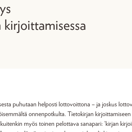
ys
n kirjoittamisessa
ta puhutaan helposti lottovoittona – ja joskus lottovo
isemmältä onnenpotkulta. Tietokirjan kirjoittamisee
 kuitenkin myös toinen pelottava sanapari: ’kirjan kirjo