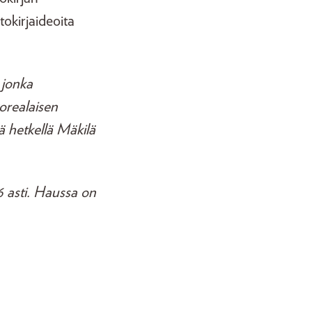
tokirjaideoita
 jonka
korealaisen
lä hetkellä Mäkilä
6 asti. Haussa on