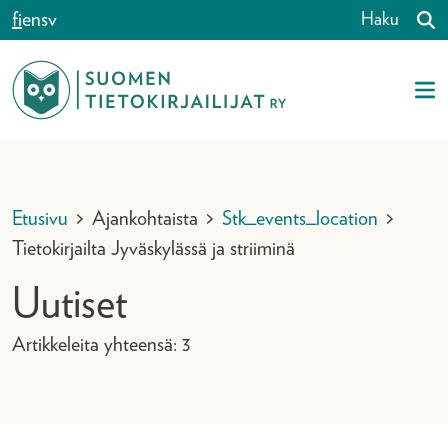
Siirry sisältöön
fi
en
sv
Haku
Etusivu
>
Ajankohtaista
>
Stk_events_location
>
Tietokirjailta Jyväskylässä ja striiminä
Uutiset
Artikkeleita yhteensä: 3