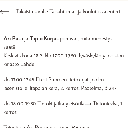
Takaisin sivulle Tapahtuma- ja koulutuskalenteri
Ari Pusa
ja
Tapio Korjus
pohtivat, mitä menestys
vaatii
Keskiviikkona 18.2. klo 17.00-19.30 Jyväskylän yliopiston
kirjasto Lähde
klo 17.00-17.45 Etkot Suomen tietokirjailijoiden
jäsenistölle iltapalan kera, 2. kerros, Päätelmä, B 247
klo 18.00-19.30 Tietokirjailta yleisötilassa Tietoniekka, 1.
kerros
Toimittaja Ari Pusan uusi teos
Voittajat –