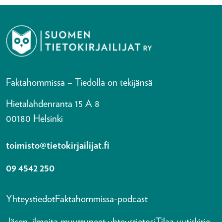
Faktahommissa – Tiedolla on tekijänsä
Hietalahdenranta 15 A 8
00180 Helsinki
toimisto@tietokirjailijat.fi
09 4542 250
Yhteystiedot
Faktahommissa-podcast