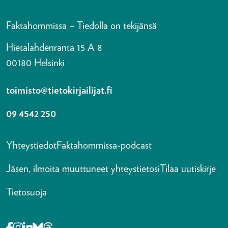
Faktahommissa – Tiedolla on tekijänsä
Hietalahdenranta 15 A 8
00180 Helsinki
toimisto@tietokirjailijat.fi
09 4542 250
Yhteystiedot
Faktahommissa-podcast
Jäsen, ilmoita muuttuneet yhteystietosi
Tilaa uutiskirje
Tietosuoja
Opens in a new tab Facebook-f
Opens in a new tab Instagram
Opens in a new tab Linkedin-in
Opens in a new tab Bluesky
Opens in a new tab Threads