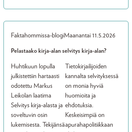
Faktahommissa-blogi
Maanantai 11.5.2026
Pelastaako kirja-alan selvitys kirja-alan?
Huhtikuun lopulla
Tietokirjailijoiden
julkistettiin hartaasti
kannalta selvityksessä
odotettu Markus
on monia hyviä
Leikolan laatima
huomioita ja
Selvitys kirja-alasta ja
ehdotuksia.
soveltuvin osin
Keskeisimpiä on
lukemisesta. Tekijänsä
apurahapolitiikkaan