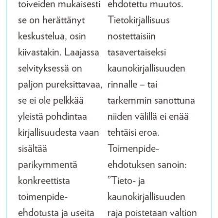
toiveiden mukaisesti
ehdotettu muutos.
se on herättänyt
Tietokirjallisuus
keskustelua, osin
nostettaisiin
kiivastakin. Laajassa
tasavertaiseksi
selvityksessä on
kaunokirjallisuuden
paljon pureksittavaa,
rinnalle – tai
se ei ole pelkkää
tarkemmin sanottuna
yleistä pohdintaa
niiden välillä ei enää
kirjallisuudesta vaan
tehtäisi eroa.
sisältää
Toimenpide-
parikymmentä
ehdotuksen sanoin:
konkreettista
”Tieto- ja
toimenpide-
kaunokirjallisuuden
ehdotusta ja useita
raja poistetaan valtion