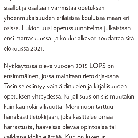
sisällöt ja osaltaan varmistaa opetuksen
yhdenmukaisuuden erilaisissa kouluissa maan eri
osissa. Lukion uusi opetussuunnitelma julkaistaan
ensi marraskuussa, ja koulut alkavat noudattaa sitä
elokuussa 2021.
Nyt käytössä oleva vuoden 2015 LOPS on
ensimmäinen, jossa mainitaan tietokirja-sana.
Tosin se esiintyy vain äidinkielen ja kirjallisuuden
opetuksen yhteydessä. Kirjallisuus on siis muutakin
kuin kaunokirjallisuutta. Moni nuori tarttuu
hanakasti tietokirjaan, joka käsittelee omaa
harrastusta, haaveissa olevaa opintoalaa tai
vaikkapa idolin elämää. Kun on lukenut