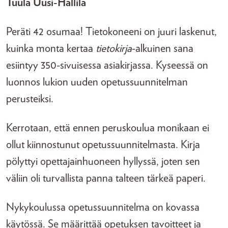
Tuula Uusi-Hallila
Peräti 42 osumaa! Tietokoneeni on juuri laskenut,
kuinka monta kertaa
tietokirja
-alkuinen sana
esiintyy 350-sivuisessa asiakirjassa. Kyseessä on
luonnos lukion uuden opetussuunnitelman
perusteiksi.
Kerrotaan, että ennen peruskoulua monikaan ei
ollut kiinnostunut opetussuunnitelmasta. Kirja
pölyttyi opettajainhuoneen hyllyssä, joten sen
väliin oli turvallista panna talteen tärkeä paperi.
Nykykoulussa opetussuunnitelma on kovassa
käytössä. Se määrittää opetuksen tavoitteet ja