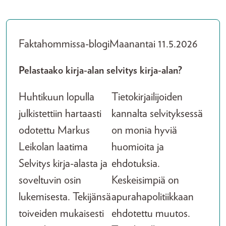
Faktahommissa-blogi
Maanantai 11.5.2026
Pelastaako kirja-alan selvitys kirja-alan?
Huhtikuun lopulla
Tietokirjailijoiden
julkistettiin hartaasti
kannalta selvityksessä
odotettu Markus
on monia hyviä
Leikolan laatima
huomioita ja
Selvitys kirja-alasta ja
ehdotuksia.
soveltuvin osin
Keskeisimpiä on
lukemisesta. Tekijänsä
apurahapolitiikkaan
toiveiden mukaisesti
ehdotettu muutos.