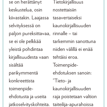
se on herättänyt
Tietokirjallisuus
keskustelua, osin
nostettaisiin
kiivastakin. Laajassa
tasavertaiseksi
selvityksessä on
kaunokirjallisuuden
paljon pureksittavaa,
rinnalle – tai
se ei ole pelkkää
tarkemmin sanottuna
yleistä pohdintaa
niiden välillä ei enää
kirjallisuudesta vaan
tehtäisi eroa.
sisältää
Toimenpide-
parikymmentä
ehdotuksen sanoin:
konkreettista
”Tieto- ja
toimenpide-
kaunokirjallisuuden
ehdotusta ja useita
raja poistetaan valtion
jatkoselvityskohteita.
taiteilija-apurahoissa