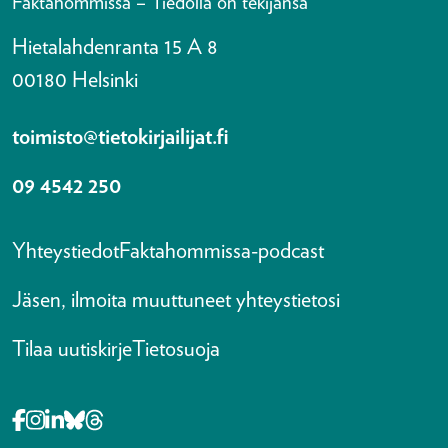
Faktahommissa – Tiedolla on tekijänsä
Hietalahdenranta 15 A 8
00180 Helsinki
toimisto@tietokirjailijat.fi
09 4542 250
Yhteystiedot
Faktahommissa-podcast
Jäsen, ilmoita muuttuneet yhteystietosi
Tilaa uutiskirje
Tietosuoja
Opens in a new tab Facebook-f
Opens in a new tab Instagram
Opens in a new tab Linkedin-in
Opens in a new tab Bluesky
Opens in a new tab Threads