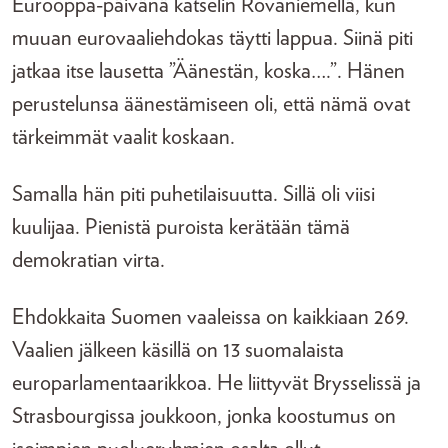
Eurooppa-päivänä katselin Rovaniemellä, kun
muuan eurovaaliehdokas täytti lappua. Siinä piti
jatkaa itse lausetta ”Äänestän, koska….”. Hänen
perustelunsa äänestämiseen oli, että nämä ovat
tärkeimmät vaalit koskaan.
Samalla hän piti puhetilaisuutta. Sillä oli viisi
kuulijaa. Pienistä puroista kerätään tämä
demokratian virta.
Ehdokkaita Suomen vaaleissa on kaikkiaan 269.
Vaalien jälkeen käsillä on 13 suomalaista
europarlamentaarikkoa. He liittyvät Brysselissä ja
Strasbourgissa joukkoon, jonka koostumus on