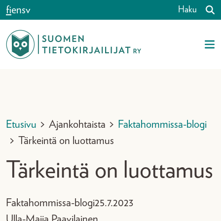
Siirry sisältöön
fi
en
sv
Haku
Etusivu
>
Ajankohtaista
>
Faktahommissa-blogi
>
Tärkeintä on luottamus
Tärkeintä on luottamus
Faktahommissa-blogi
25.7.2023
Ulla-Maija Paavilainen