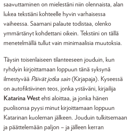
saavuttaminen on mielestäni niin olennaista, alan
lukea tekstiäni kohteelle hyvin varhaisessa
vaiheessa. Saamani palaute todistaa, olenko
ymmärtänyt kohdettani oikein. Tekstiini on tällä
menetelmällä tullut vain minimaalisia muutoksia.
Täysin toisenlaiseen tilanteeseen jouduin, kun
ryhdyin kirjoittamaan loppuun tänä syksynä
ilmestyvää
Päivät jotka sain
(Kirjapaja). Kyseessä
on autofiktiivinen teos, jonka ystäväni, kirjailija
Katarina West
ehti aloittaa, ja jonka hänen
puolisonsa pyysi minut kirjoittamaan loppuun
Katarinan kuoleman jälkeen. Jouduin tulkitsemaan
ja päättelemään paljon – ja jälleen kerran