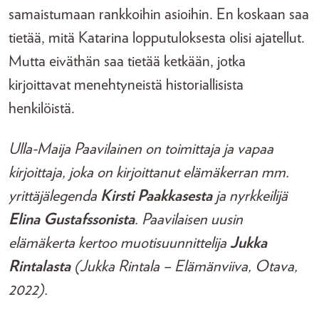
samaistumaan rankkoihin asioihin. En koskaan saa
tietää, mitä Katarina lopputuloksesta olisi ajatellut.
Mutta eiväthän saa tietää ketkään, jotka
kirjoittavat menehtyneistä historiallisista
henkilöistä.
Ulla-Maija Paavilainen on toimittaja ja vapaa
kirjoittaja, joka on kirjoittanut elämäkerran mm.
yrittäjälegenda
Kirsti Paakkasesta
ja nyrkkeilijä
Elina Gustafssonista
. Paavilaisen uusin
elämäkerta kertoo muotisuunnittelija
Jukka
Rintalasta
(Jukka Rintala – Elämänviiva, Otava,
2022).