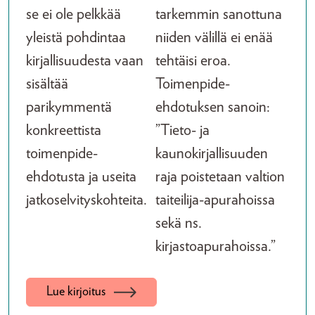
se ei ole pelkkää
tarkemmin sanottuna
yleistä pohdintaa
niiden välillä ei enää
kirjallisuudesta vaan
tehtäisi eroa.
sisältää
Toimenpide-
parikymmentä
ehdotuksen sanoin:
konkreettista
”Tieto- ja
toimenpide-
kaunokirjallisuuden
ehdotusta ja useita
raja poistetaan valtion
jatkoselvityskohteita.
taiteilija-apurahoissa
sekä ns.
kirjastoapurahoissa.”
Lue kirjoitus