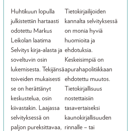
Huhtikuun lopulla
Tietokirjailijoiden
julkistettiin hartaasti
kannalta selvityksessä
odotettu Markus
on monia hyviä
Leikolan laatima
huomioita ja
Selvitys kirja-alasta ja
ehdotuksia.
soveltuvin osin
Keskeisimpiä on
lukemisesta. Tekijänsä
apurahapolitiikkaan
toiveiden mukaisesti
ehdotettu muutos.
se on herättänyt
Tietokirjallisuus
keskustelua, osin
nostettaisiin
kiivastakin. Laajassa
tasavertaiseksi
selvityksessä on
kaunokirjallisuuden
paljon pureksittavaa,
rinnalle – tai