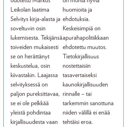
odotettu Markus
on monia hyviä
Leikolan laatima
huomioita ja
Selvitys kirja-alasta ja
ehdotuksia.
soveltuvin osin
Keskeisimpiä on
lukemisesta. Tekijänsä
apurahapolitiikkaan
toiveiden mukaisesti
ehdotettu muutos.
se on herättänyt
Tietokirjallisuus
keskustelua, osin
nostettaisiin
kiivastakin. Laajassa
tasavertaiseksi
selvityksessä on
kaunokirjallisuuden
paljon pureksittavaa,
rinnalle – tai
se ei ole pelkkää
tarkemmin sanottuna
yleistä pohdintaa
niiden välillä ei enää
kirjallisuudesta vaan
tehtäisi eroa.