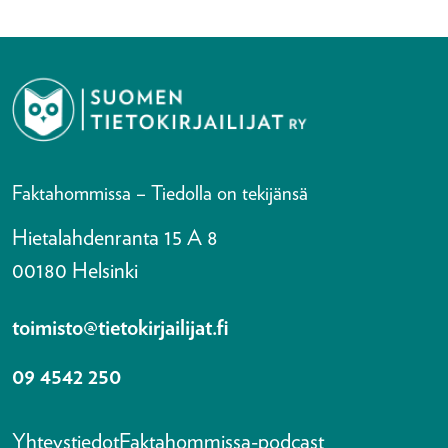
Faktahommissa – Tiedolla on tekijänsä
Hietalahdenranta 15 A 8
00180 Helsinki
toimisto@tietokirjailijat.fi
09 4542 250
Yhteystiedot
Faktahommissa-podcast