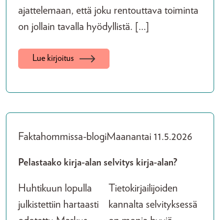
ajattelemaan, että joku rentouttava toiminta
on jollain tavalla hyödyllistä. […]
Lue kirjoitus
Faktahommissa-blogi
Maanantai 11.5.2026
Pelastaako kirja-alan selvitys kirja-alan?
Huhtikuun lopulla
Tietokirjailijoiden
julkistettiin hartaasti
kannalta selvityksessä