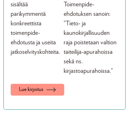
sisältää
Toimenpide-
parikymmentä
ehdotuksen sanoin:
konkreettista
”Tieto- ja
toimenpide-
kaunokirjallisuuden
ehdotusta ja useita
raja poistetaan valtion
jatkoselvityskohteita.
taiteilija-apurahoissa
sekä ns.
kirjastoapurahoissa.”
Lue kirjoitus