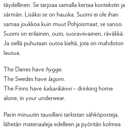
täydellinen. Se tarjoaa samalla kertaa kontekstin ja
särmän. Lisäksi se on hauska. Suomi ei ole ihan
samaa joukkoa kuin muut Pohjoismaat, se sanoo.
Suomi on erilainen, outo, suoraviivainen, räväkkä.
Ja siellä puhutaan outoa kieltä, jota on mahdoton
lausua.
The Danes have
hygge
.
The Swedes have
lagom
.
The Finns have
kalsarikänni
– drinking home
alone, in your underwear.
Parin minuutin tauoillani tarkistan sähköposteja,
lähetän materiaaleja edelleen ja pyöritän kolmea