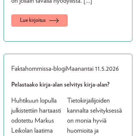
on jollain tavalla hyödyllistä. […]
Lue kirjoitus
Faktahommissa-blogi
Maanantai 11.5.2026
Pelastaako kirja-alan selvitys kirja-alan?
Huhtikuun lopulla
Tietokirjailijoiden
julkistettiin hartaasti
kannalta selvityksessä
odotettu Markus
on monia hyviä
Leikolan laatima
huomioita ja