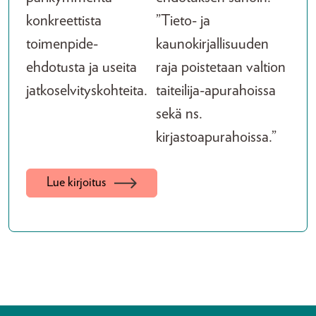
konkreettista
”Tieto- ja
toimenpide-
kaunokirjallisuuden
ehdotusta ja useita
raja poistetaan valtion
jatkoselvityskohteita.
taiteilija-apurahoissa
sekä ns.
kirjastoapurahoissa.”
Lue kirjoitus