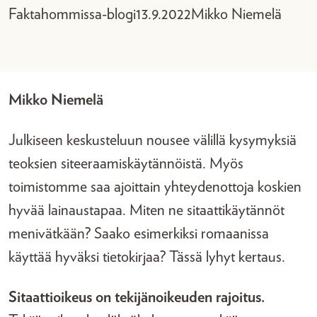
Faktahommissa-blogi
13.9.2022
Mikko Niemelä
Mikko Niemelä
Julkiseen keskusteluun nousee välillä kysymyksiä
teoksien siteeraamiskäytännöistä. Myös
toimistomme saa ajoittain yhteydenottoja koskien
hyvää lainaustapaa. Miten ne sitaattikäytännöt
menivätkään? Saako esimerkiksi romaanissa
käyttää hyväksi tietokirjaa? Tässä lyhyt kertaus.
Sitaattioikeus on tekijänoikeuden rajoitus.