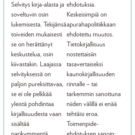
Selvitys kirja-alasta ja
ehdotuksia.
soveltuvin osin
Keskeisimpiä on
lukemisesta. Tekijänsä
apurahapolitiikkaan
toiveiden mukaisesti
ehdotettu muutos.
se on herättänyt
Tietokirjallisuus
keskustelua, osin
nostettaisiin
kiivastakin. Laajassa
tasavertaiseksi
selvityksessä on
kaunokirjallisuuden
paljon pureksittavaa,
rinnalle – tai
se ei ole pelkkää
tarkemmin sanottuna
yleistä pohdintaa
niiden välillä ei enää
kirjallisuudesta vaan
tehtäisi eroa.
sisältää
Toimenpide-
parikymmentä
ehdotuksen sanoin: