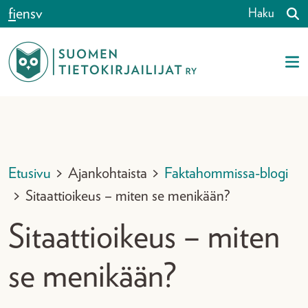
Siirry sisältöön
fi
en
sv
Haku
Etusivu
>
Ajankohtaista
>
Faktahommissa-blogi
>
Sitaattioikeus – miten se menikään?
Sitaattioikeus – miten
se menikään?