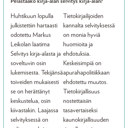
Pelastaako kirja-alan selvitys kirja-alan?
Huhtikuun lopulla
Tietokirjailijoiden
julkistettiin hartaasti
kannalta selvityksessä
odotettu Markus
on monia hyviä
Leikolan laatima
huomioita ja
Selvitys kirja-alasta ja
ehdotuksia.
soveltuvin osin
Keskeisimpiä on
lukemisesta. Tekijänsä
apurahapolitiikkaan
toiveiden mukaisesti
ehdotettu muutos.
se on herättänyt
Tietokirjallisuus
keskustelua, osin
nostettaisiin
kiivastakin. Laajassa
tasavertaiseksi
selvityksessä on
kaunokirjallisuuden