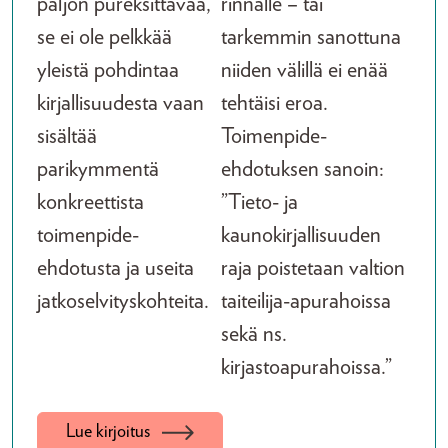
paljon pureksittavaa,
rinnalle – tai
se ei ole pelkkää
tarkemmin sanottuna
yleistä pohdintaa
niiden välillä ei enää
kirjallisuudesta vaan
tehtäisi eroa.
sisältää
Toimenpide-
parikymmentä
ehdotuksen sanoin:
konkreettista
”Tieto- ja
toimenpide-
kaunokirjallisuuden
ehdotusta ja useita
raja poistetaan valtion
jatkoselvityskohteita.
taiteilija-apurahoissa
sekä ns.
kirjastoapurahoissa.”
Lue kirjoitus