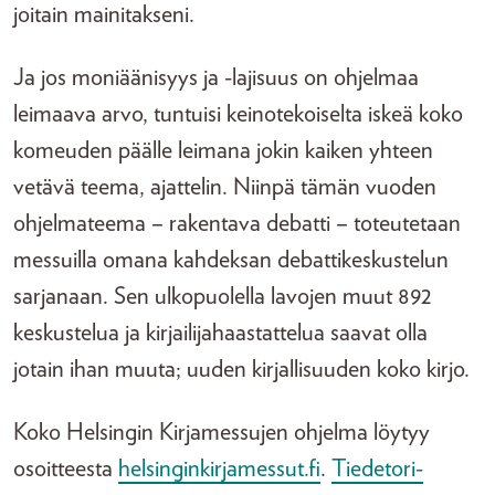
joitain mainitakseni.
Ja jos moniäänisyys ja -lajisuus on ohjelmaa
leimaava arvo, tuntuisi keinotekoiselta iskeä koko
komeuden päälle leimana jokin kaiken yhteen
vetävä teema, ajattelin. Niinpä tämän vuoden
ohjelmateema – rakentava debatti – toteutetaan
messuilla omana kahdeksan debattikeskustelun
sarjanaan. Sen ulkopuolella lavojen muut 892
keskustelua ja kirjailijahaastattelua saavat olla
jotain ihan muuta; uuden kirjallisuuden koko kirjo.
Koko Helsingin Kirjamessujen ohjelma löytyy
osoitteesta
helsinginkirjamessut.fi
.
Tiedetori-