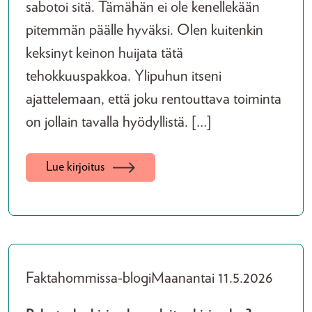
sabotoi sitä. Tämähän ei ole kenellekään
pitemmän päälle hyväksi. Olen kuitenkin
keksinyt keinon huijata tätä
tehokkuuspakkoa. Ylipuhun itseni
ajattelemaan, että joku rentouttava toiminta
on jollain tavalla hyödyllistä. […]
Lue kirjoitus
Faktahommissa-blogi
Maanantai 11.5.2026