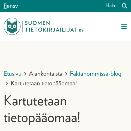
Siirry sisältöön
fi
en
sv
Haku
Etusivu
>
Ajankohtaista
>
Faktahommissa-blogi
>
Kartutetaan tietopääomaa!
Kartutetaan
tietopääomaa!