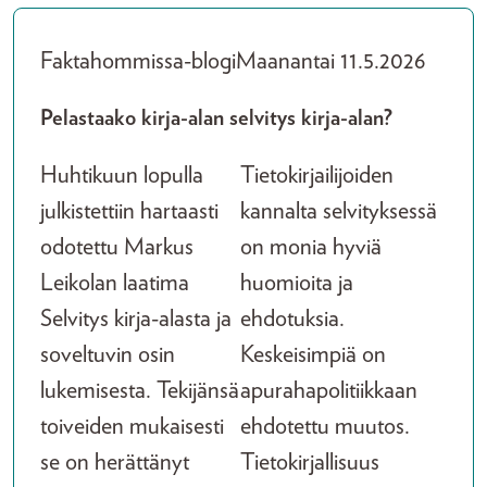
Faktahommissa-blogi
Maanantai 11.5.2026
Pelastaako kirja-alan selvitys kirja-alan?
Huhtikuun lopulla
Tietokirjailijoiden
julkistettiin hartaasti
kannalta selvityksessä
odotettu Markus
on monia hyviä
Leikolan laatima
huomioita ja
Selvitys kirja-alasta ja
ehdotuksia.
soveltuvin osin
Keskeisimpiä on
lukemisesta. Tekijänsä
apurahapolitiikkaan
toiveiden mukaisesti
ehdotettu muutos.
se on herättänyt
Tietokirjallisuus