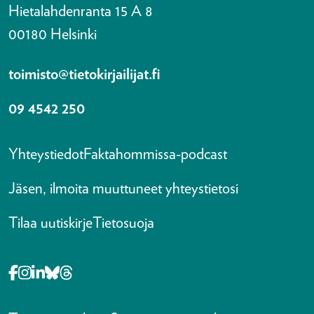
Hietalahdenranta 15 A 8
00180 Helsinki
toimisto@tietokirjailijat.fi
09 4542 250
Yhteystiedot
Faktahommissa-podcast
Jäsen, ilmoita muuttuneet yhteystietosi
Tilaa uutiskirje
Tietosuoja
Opens in a new tab Facebook-f
Opens in a new tab Instagram
Opens in a new tab Linkedin-in
Opens in a new tab Bluesky
Opens in a new tab Threads