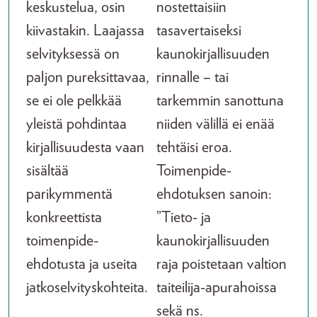
keskustelua, osin
nostettaisiin
kiivastakin. Laajassa
tasavertaiseksi
selvityksessä on
kaunokirjallisuuden
paljon pureksittavaa,
rinnalle – tai
se ei ole pelkkää
tarkemmin sanottuna
yleistä pohdintaa
niiden välillä ei enää
kirjallisuudesta vaan
tehtäisi eroa.
sisältää
Toimenpide-
parikymmentä
ehdotuksen sanoin:
konkreettista
”Tieto- ja
toimenpide-
kaunokirjallisuuden
ehdotusta ja useita
raja poistetaan valtion
jatkoselvityskohteita.
taiteilija-apurahoissa
sekä ns.