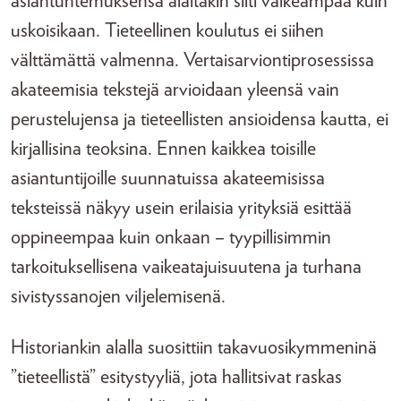
asiantuntemuksensa alaltakin silti vaikeampaa kuin
uskoisikaan. Tieteellinen koulutus ei siihen
välttämättä valmenna. Vertaisarviontiprosessissa
akateemisia tekstejä arvioidaan yleensä vain
perustelujensa ja tieteellisten ansioidensa kautta, ei
kirjallisina teoksina. Ennen kaikkea toisille
asiantuntijoille suunnatuissa akateemisissa
teksteissä näkyy usein erilaisia yrityksiä esittää
oppineempaa kuin onkaan – tyypillisimmin
tarkoituksellisena vaikeatajuisuutena ja turhana
sivistyssanojen viljelemisenä.
Historiankin alalla suosittiin takavuosikymmeninä
”tieteellistä” esitystyyliä, jota hallitsivat raskas