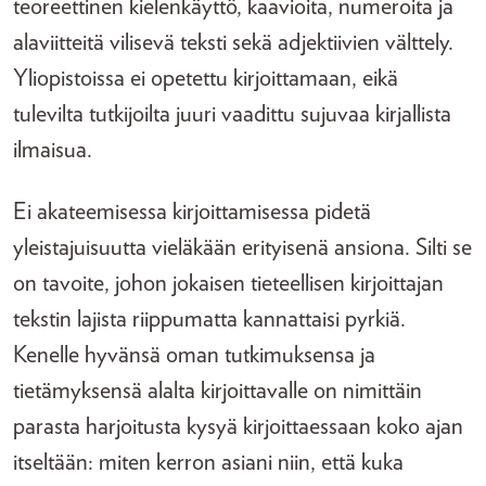
teoreettinen kielenkäyttö, kaavioita, numeroita ja
alaviitteitä vilisevä teksti sekä adjektiivien välttely.
Yliopistoissa ei opetettu kirjoittamaan, eikä
tulevilta tutkijoilta juuri vaadittu sujuvaa kirjallista
ilmaisua.
Ei akateemisessa kirjoittamisessa pidetä
yleistajuisuutta vieläkään erityisenä ansiona. Silti se
on tavoite, johon jokaisen tieteellisen kirjoittajan
tekstin lajista riippumatta kannattaisi pyrkiä.
Kenelle hyvänsä oman tutkimuksensa ja
tietämyksensä alalta kirjoittavalle on nimittäin
parasta harjoitusta kysyä kirjoittaessaan koko ajan
itseltään: miten kerron asiani niin, että kuka