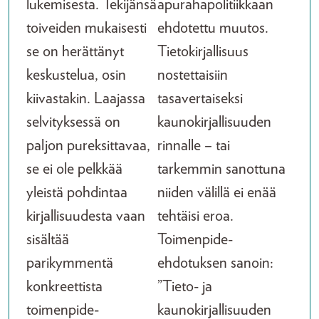
lukemisesta. Tekijänsä
apurahapolitiikkaan
toiveiden mukaisesti
ehdotettu muutos.
se on herättänyt
Tietokirjallisuus
keskustelua, osin
nostettaisiin
kiivastakin. Laajassa
tasavertaiseksi
selvityksessä on
kaunokirjallisuuden
paljon pureksittavaa,
rinnalle – tai
se ei ole pelkkää
tarkemmin sanottuna
yleistä pohdintaa
niiden välillä ei enää
kirjallisuudesta vaan
tehtäisi eroa.
sisältää
Toimenpide-
parikymmentä
ehdotuksen sanoin:
konkreettista
”Tieto- ja
toimenpide-
kaunokirjallisuuden