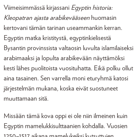
Viimeisimmässä kirjassani
Egyptin historia:
Kleopatran ajasta arabikevääseen
huomasin
kertovani tämän tarinan useammankin kerran.
Egyptin matka kristitystä, egyptinkielisestä
Bysantin provinssista valtaosin luvulta islamilaiseksi
arabimaaksi ja lopulta arabikevään näyttämöksi
kesti lähes puolitoista vuosituhatta. Eikä polku ollut
aina tasainen. Sen varrella moni eturyhmä katosi
järjestelmän mukana, koska eivät suostuneet
muuttamaan sitä.
Missään tämä kova oppi ei ole niin ilmeinen kuin
Egyptin mamelukkisulttaanien kohdalla. Vuosien
1250–1517 aikana mamelukeiksi kutsuttujen