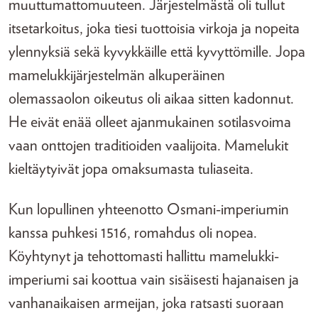
muuttumattomuuteen. Järjestelmästä oli tullut
itsetarkoitus, joka tiesi tuottoisia virkoja ja nopeita
ylennyksiä sekä kyvykkäille että kyvyttömille. Jopa
mamelukkijärjestelmän alkuperäinen
olemassaolon oikeutus oli aikaa sitten kadonnut.
He eivät enää olleet ajanmukainen sotilasvoima
vaan onttojen traditioiden vaalijoita. Mamelukit
kieltäytyivät jopa omaksumasta tuliaseita.
Kun lopullinen yhteenotto Osmani-imperiumin
kanssa puhkesi 1516, romahdus oli nopea.
Köyhtynyt ja tehottomasti hallittu mamelukki-
imperiumi sai koottua vain sisäisesti hajanaisen ja
vanhanaikaisen armeijan, joka ratsasti suoraan