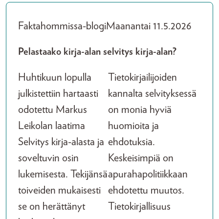
Faktahommissa-blogi
Maanantai 11.5.2026
Pelastaako kirja-alan selvitys kirja-alan?
Huhtikuun lopulla
Tietokirjailijoiden
julkistettiin hartaasti
kannalta selvityksessä
odotettu Markus
on monia hyviä
Leikolan laatima
huomioita ja
Selvitys kirja-alasta ja
ehdotuksia.
soveltuvin osin
Keskeisimpiä on
lukemisesta. Tekijänsä
apurahapolitiikkaan
toiveiden mukaisesti
ehdotettu muutos.
se on herättänyt
Tietokirjallisuus