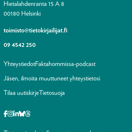
Hietalahdenranta 15 A 8
00180 Helsinki
toimisto@tietokirjailijat.fi
09 4542 250
Yhteystiedot
Faktahommissa-podcast
Jäsen, ilmoita muuttuneet yhteystietosi
Tilaa uutiskirje
Tietosuoja
Opens in a new tab Facebook-f
Opens in a new tab Instagram
Opens in a new tab Linkedin-in
Opens in a new tab Bluesky
Opens in a new tab Threads