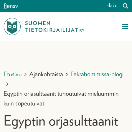
Siirry sisältöön
fi
en
sv
Haku
Etusivu
>
Ajankohtaista
>
Faktahommissa-blogi
>
Egyptin orjasulttaanit tuhoutuivat mieluummin
kuin sopeutuivat
Egyptin orjasulttaanit