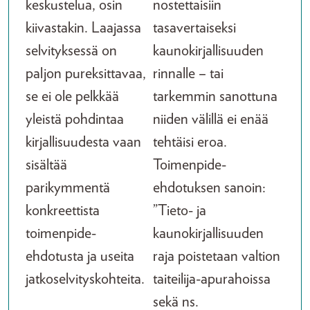
keskustelua, osin
nostettaisiin
kiivastakin. Laajassa
tasavertaiseksi
selvityksessä on
kaunokirjallisuuden
paljon pureksittavaa,
rinnalle – tai
se ei ole pelkkää
tarkemmin sanottuna
yleistä pohdintaa
niiden välillä ei enää
kirjallisuudesta vaan
tehtäisi eroa.
sisältää
Toimenpide-
parikymmentä
ehdotuksen sanoin:
konkreettista
”Tieto- ja
toimenpide-
kaunokirjallisuuden
ehdotusta ja useita
raja poistetaan valtion
jatkoselvityskohteita.
taiteilija-apurahoissa
sekä ns.