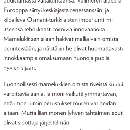
uudistamasta valtakuntaansa. Välimeren alueella
Eurooppa siirtyi keskiajasta renessanssiin, ja
kilpaileva Osmani-turkkilaisten imperiumi imi
itseensä tehokkaasti toimivia innovaatioita.
Mamelukit sen sijaan hakivat mallia vain omista
perinteistään, ja näistäkin he olivat huomattavasti
innokkaampia omaksumaan huonoja puolia
hyvien sijaan.
Luonnollisesti mamelukkien omista riveistä kuului
varoittavia ääniä, ja moni vaikutti ymmärtävän,
että imperiumin perustukset murenivat heidän
altaan. Mutta liian monen lyhyen tähtäimen edut
olivat sidottuja järjestelmän