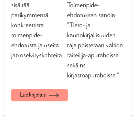
sisältää
Toimenpide-
parikymmentä
ehdotuksen sanoin:
konkreettista
”Tieto- ja
toimenpide-
kaunokirjallisuuden
ehdotusta ja useita
raja poistetaan valtion
jatkoselvityskohteita.
taiteilija-apurahoissa
sekä ns.
kirjastoapurahoissa.”
Lue kirjoitus