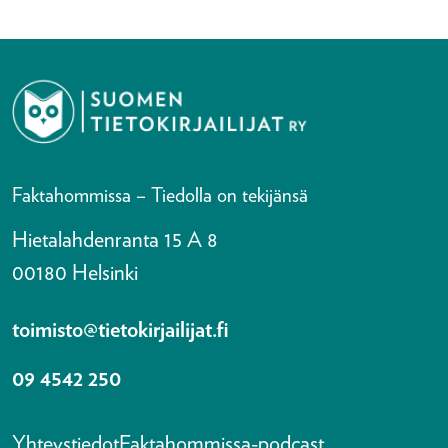
Faktahommissa – Tiedolla on tekijänsä
Hietalahdenranta 15 A 8
00180 Helsinki
toimisto@tietokirjailijat.fi
09 4542 250
Yhteystiedot
Faktahommissa-podcast