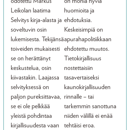
odotettu Markus
on monia hyviä
Leikolan laatima
huomioita ja
Selvitys kirja-alasta ja
ehdotuksia.
soveltuvin osin
Keskeisimpiä on
lukemisesta. Tekijänsä
apurahapolitiikkaan
toiveiden mukaisesti
ehdotettu muutos.
se on herättänyt
Tietokirjallisuus
keskustelua, osin
nostettaisiin
kiivastakin. Laajassa
tasavertaiseksi
selvityksessä on
kaunokirjallisuuden
paljon pureksittavaa,
rinnalle – tai
se ei ole pelkkää
tarkemmin sanottuna
yleistä pohdintaa
niiden välillä ei enää
kirjallisuudesta vaan
tehtäisi eroa.