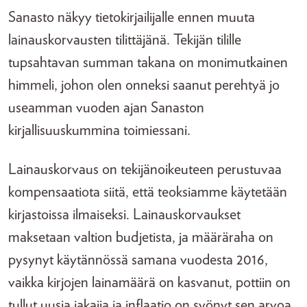
Sanasto näkyy tietokirjailijalle ennen muuta
lainauskorvausten tilittäjänä. Tekijän tilille
tupsahtavan summan takana on monimutkainen
himmeli, johon olen onneksi saanut perehtyä jo
useamman vuoden ajan Sanaston
kirjallisuuskummina toimiessani.
Lainauskorvaus on tekijänoikeuteen perustuvaa
kompensaatiota siitä, että teoksiamme käytetään
kirjastoissa ilmaiseksi. Lainauskorvaukset
maksetaan valtion budjetista, ja määräraha on
pysynyt käytännössä samana vuodesta 2016,
vaikka kirjojen lainamäärä on kasvanut, pottiin on
tullut uusia jakajia ja inflaatio on syönyt sen arvoa.