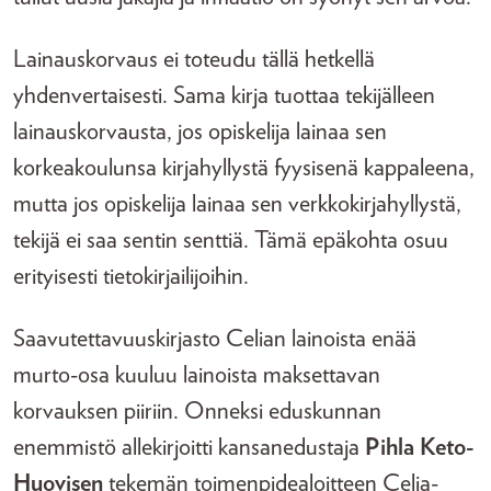
Lainauskorvaus ei toteudu tällä hetkellä
yhdenvertaisesti. Sama kirja tuottaa tekijälleen
lainauskorvausta, jos opiskelija lainaa sen
korkeakoulunsa kirjahyllystä fyysisenä kappaleena,
mutta jos opiskelija lainaa sen verkkokirjahyllystä,
tekijä ei saa sentin senttiä. Tämä epäkohta osuu
erityisesti tietokirjailijoihin.
Saavutettavuuskirjasto Celian lainoista enää
murto-osa kuuluu lainoista maksettavan
korvauksen piiriin. Onneksi eduskunnan
enemmistö allekirjoitti kansanedustaja
Pihla Keto-
Huovisen
tekemän toimenpidealoitteen Celia-