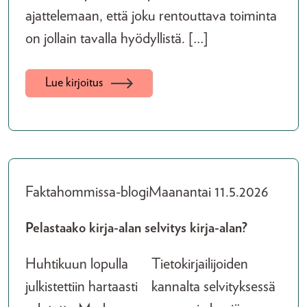
ajattelemaan, että joku rentouttava toiminta
on jollain tavalla hyödyllistä. […]
Lue kirjoitus
Faktahommissa-blogi
Maanantai 11.5.2026
Pelastaako kirja-alan selvitys kirja-alan?
Huhtikuun lopulla
Tietokirjailijoiden
julkistettiin hartaasti
kannalta selvityksessä