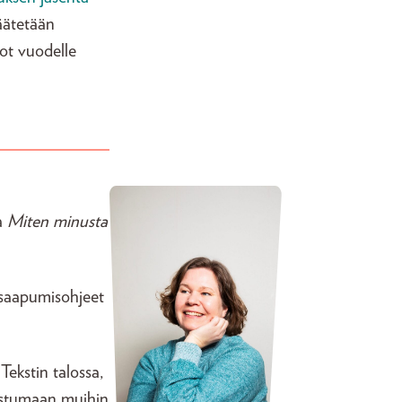
äätetään
ot vuodelle
a
Miten minusta
 saapumisohjeet
Tekstin talossa,
tustumaan muihin