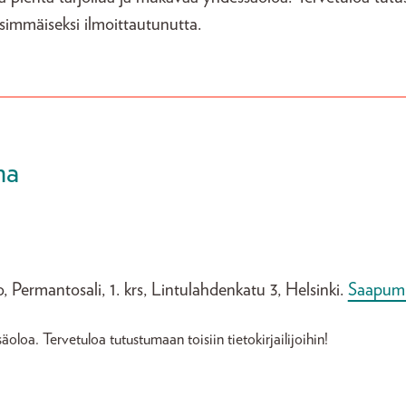
ensimmäiseksi ilmoittautunutta.
ma
lo, Permantosali, 1. krs, Lintulahdenkatu 3, Helsinki.
Saapum
loa. Tervetuloa tutustumaan toisiin tietokirjailijoihin!