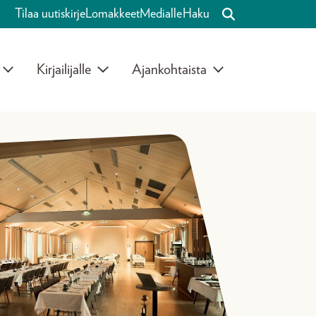
Tilaa uutiskirje
Lomakkeet
Medialle
Haku
Kirjailijalle
Ajankohtaista