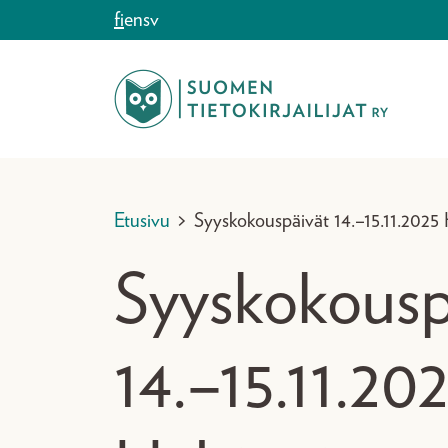
Siirry sisältöön
fi
en
sv
Etusivu
>
Syyskokouspäivät 14.–15.11.2025 
Syyskokousp
14.–15.11.20