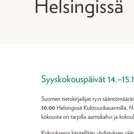
Helsingissä
Syyskokouspäivät 14.–15.1
Suomen tietokirjailijat ry:n sääntömäär
10.00
Helsingissä Kulttuurikasarmilla, N
kokousta on tarjolla aamukahvi ja kokou
Kokouksessa käsitellään yhdistyksen sää