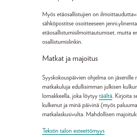
Myös etäosallistujien on ilmoittauduttav
sähköpostitse osoitteeseen jenni.ylinent
etäosallistumisilmoittautumiset, mutta em
osallistumislinkin.
Matkat ja majoitus
Syyskokouspäivien ohjelma on jäsenille 
matkakuluja edullisimman julkisen kulk
lomakkeella, joka löytyy
täältä
. Kirjoita
kulkenut ja minä päivinä (myös paluumatk
matkalaskusivulta. Mahdollisen majoituk
Tekstin talon esteettömyys