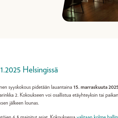
1.2025 Helsingissä
äinen syyskokous pidetään lauantaina
15. marraskuuta 2025
arinkka 2. Kokoukseen voi osallistua etäyhteyksin tai paika
ksen jälkeen lounas.
ntöjen 6 § mainitut asiat. Kokouksessa
valitaan kolme halli