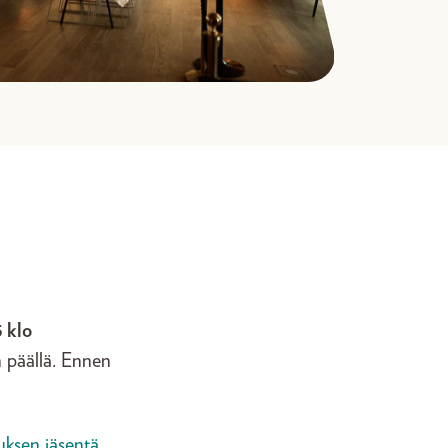
 klo
n päällä. Ennen
tuksen jäsentä