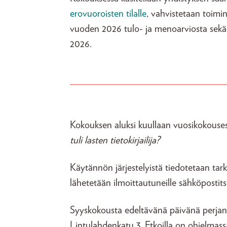
erovuoroisten tilalle
, vahvistetaan toimi
vuoden 2026 tulo- ja menoarviosta sekä 
2026.
Kokouksen aluksi kuullaan vuosikokousesit
tuli lasten tietokirjailija?
Käytännön järjestelyistä tiedotetaan ta
lähetetään ilmoittautuneille sähköpostit
Syyskokousta edeltävänä päivänä perjant
Lintulahdenkatu 3. Etkoilla on ohjelmas