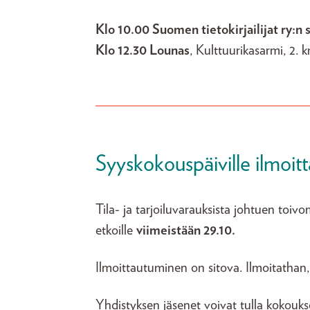
Klo 10.00 Suomen tietokirjailijat ry:n
Klo 12.30 Lounas
, Kulttuurikasarmi, 2. k
Syyskokouspäiville ilmoit
Tila- ja tarjoiluvarauksista johtuen toi
etkoille
viimeistään 29.10.
Ilmoittautuminen on sitova. Ilmoitathan, jo
Yhdistyksen jäsenet voivat tulla kokouk