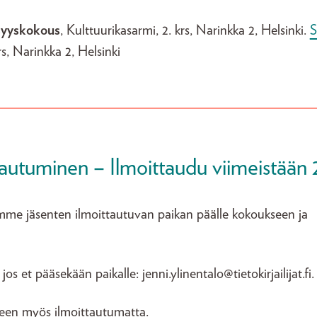
 syyskokous
, Kulttuurikasarmi, 2. krs, Narinkka 2, Helsinki.
S
rs, Narinkka 2, Helsinki
tautuminen – Ilmoittaudu viimeistään 
vomme jäsenten ilmoittautuvan paikan päälle kokoukseen ja
s et pääsekään paikalle: jenni.ylinentalo@tietokirjailijat.fi.
seen myös ilmoittautumatta.