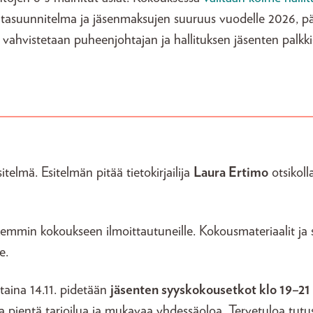
ntasuunnitelma ja jäsenmaksujen suuruus vuodelle 2026, p
vahvistetaan puheenjohtajan ja hallituksen jäsenten palkki
elmä. Esitelmän pitää tietokirjailija
Laura Ertimo
otsikoll
rkemmin kokoukseen ilmoittautuneille. Kokousmateriaalit ja
se.
aina 14.11. pidetään
jäsenten syyskokousetkot klo 19–21
sa pientä tarjoilua ja mukavaa yhdessäoloa. Tervetuloa tu