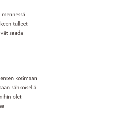
1. mennessä
keen tulleet
ivät saada
äsenten kotimaan
aan sähköisellä
mihin olet
ea