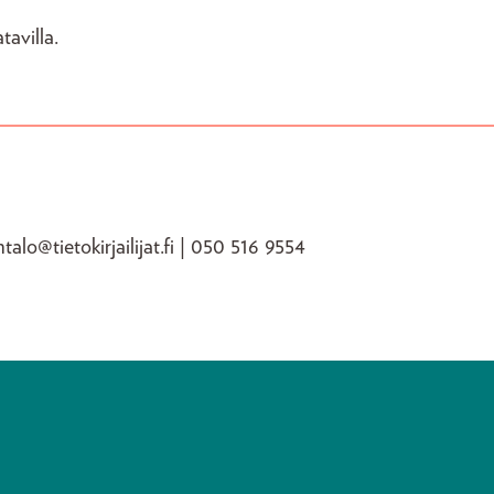
avilla.
ntalo@tietokirjailijat.fi | 050 516 9554