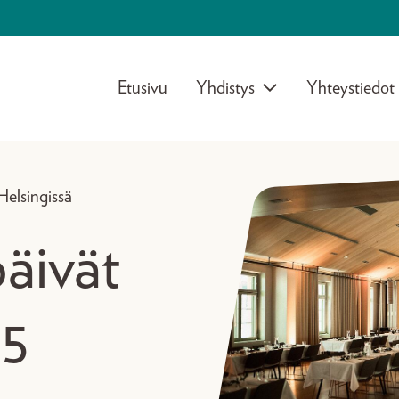
Etusivu
Yhdistys
Yhteystiedot
Helsingissä
äivät
25