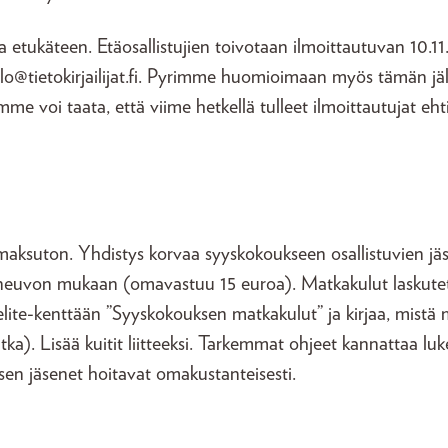
a etukäteen. Etäosallistujien toivotaan ilmoittautuvan 10.1
alo@tietokirjailijat.fi. Pyrimme huomioimaan myös tämän jäl
me voi taata, että viime hetkellä tulleet ilmoittautujat eht
maksuton. Yhdistys korvaa syyskokoukseen osallistuvien j
uneuvon mukaan (omavastuu 15 euroa). Matkakulut laskutet
 selite-kenttään ”Syyskokouksen matkakulut” ja kirjaa, mistä 
a). Lisää kuitit liitteeksi. Tarkemmat ohjeet kannattaa luk
sen jäsenet hoitavat omakustanteisesti.