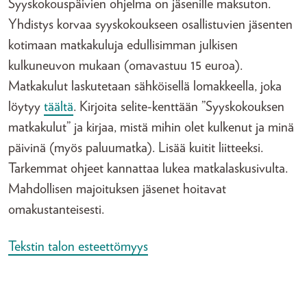
Syyskokouspäivien ohjelma on jäsenille maksuton.
Yhdistys korvaa syyskokoukseen osallistuvien jäsenten
kotimaan matkakuluja edullisimman julkisen
kulkuneuvon mukaan (omavastuu 15 euroa).
Matkakulut laskutetaan sähköisellä lomakkeella, joka
löytyy
täältä
. Kirjoita selite-kenttään ”Syyskokouksen
matkakulut” ja kirjaa, mistä mihin olet kulkenut ja minä
päivinä (myös paluumatka). Lisää kuitit liitteeksi.
Tarkemmat ohjeet kannattaa lukea matkalaskusivulta.
Mahdollisen majoituksen jäsenet hoitavat
omakustanteisesti.
Tekstin talon esteettömyys