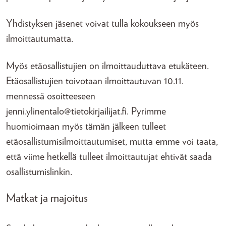
Yhdistyksen jäsenet voivat tulla kokoukseen myös
ilmoittautumatta.
Myös etäosallistujien on ilmoittauduttava etukäteen.
Etäosallistujien toivotaan ilmoittautuvan 10.11.
mennessä osoitteeseen
jenni.ylinentalo@tietokirjailijat.fi. Pyrimme
huomioimaan myös tämän jälkeen tulleet
etäosallistumisilmoittautumiset, mutta emme voi taata,
että viime hetkellä tulleet ilmoittautujat ehtivät saada
osallistumislinkin.
Matkat ja majoitus