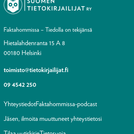
Faktahommissa – Tiedolla on tekijänsä
Hietalahdenranta 15 A 8
00180 Helsinki
toimisto@tietokirjailijat.fi
09 4542 250
Yhteystiedot
Faktahommissa-podcast
Jäsen, ilmoita muuttuneet yhteystietosi
Tilaa uutiskirje
Tietosuoja