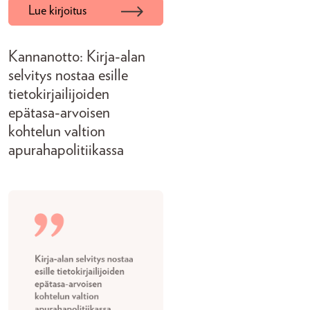
Lue kirjoitus
Kannanotto: Kirja-alan
selvitys nostaa esille
tietokirjailijoiden
epätasa-arvoisen
kohtelun valtion
apurahapolitiikassa