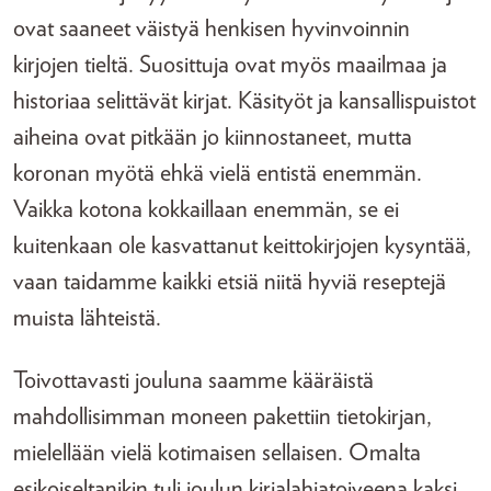
ovat saaneet väistyä henkisen hyvinvoinnin
kirjojen tieltä. Suosittuja ovat myös maailmaa ja
historiaa selittävät kirjat. Käsityöt ja kansallispuistot
aiheina ovat pitkään jo kiinnostaneet, mutta
koronan myötä ehkä vielä entistä enemmän.
Vaikka kotona kokkaillaan enemmän, se ei
kuitenkaan ole kasvattanut keittokirjojen kysyntää,
vaan taidamme kaikki etsiä niitä hyviä reseptejä
muista lähteistä.
Toivottavasti jouluna saamme kääräistä
mahdollisimman moneen pakettiin tietokirjan,
mielellään vielä kotimaisen sellaisen. Omalta
esikoiseltanikin tuli joulun kirjalahjatoiveena kaksi