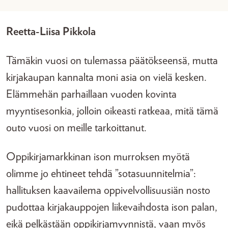
Reetta-Liisa Pikkola
Tämäkin vuosi on tulemassa päätökseensä, mutta
kirjakaupan kannalta moni asia on vielä kesken.
Elämmehän parhaillaan vuoden kovinta
myyntisesonkia, jolloin oikeasti ratkeaa, mitä tämä
outo vuosi on meille tarkoittanut.
Oppikirjamarkkinan ison murroksen myötä
olimme jo ehtineet tehdä ”sotasuunnitelmia”:
hallituksen kaavailema oppivelvollisuusiän nosto
pudottaa kirjakauppojen liikevaihdosta ison palan,
eikä pelkästään oppikirjamyynnistä, vaan myös