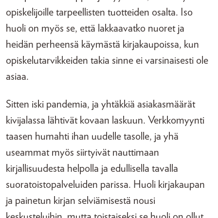
opiskelijoille tarpeellisten tuotteiden osalta. Iso
huoli on myös se, että lakkaavatko nuoret ja
heidän perheensä käymästä kirjakaupoissa, kun
opiskelutarvikkeiden takia sinne ei varsinaisesti ole
asiaa.
Sitten iski pandemia, ja yhtäkkiä asiakasmäärät
kivijalassa lähtivät kovaan laskuun. Verkkomyynti
taasen humahti ihan uudelle tasolle, ja yhä
useammat myös siirtyivät nauttimaan
kirjallisuudesta helpolla ja edullisella tavalla
suoratoistopalveluiden parissa. Huoli kirjakaupan
ja painetun kirjan selviämisestä nousi
keskusteluihin, mutta toistaiseksi se huoli on ollut