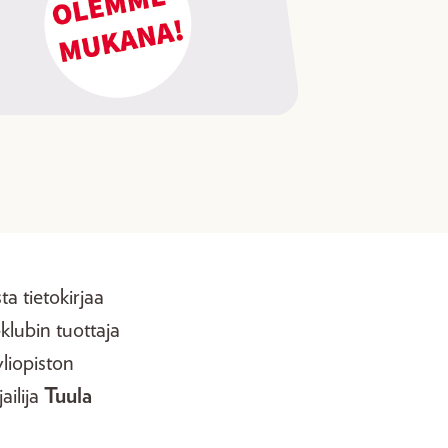
a tietokirjaa
klubin tuottaja
yliopiston
jailija
Tuula