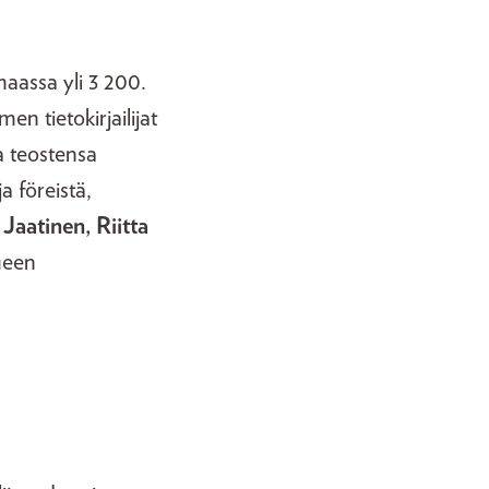
maassa yli 3 200.
n tietokirjailijat
ja teostensa
a föreistä,
 Jaatinen, Riitta
ueen