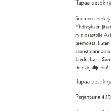
Tapaa tietokirja
Suomen tietokirja
Yhdistyksen jäsene
ry:n osastolla A/1
teemoista, kuten 
saaristotarinoista
Liede,
Lassi Sar
tietokirjailijoihin!
Tapaa tietokirj
Perjantaina 4.10