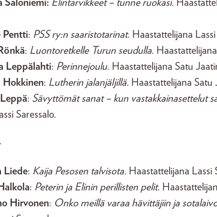
 Saloniemi:
Elintarvikkeet – tunne ruokasi.
Haastattel
 Pentti
:
PSS ry:n saaristotarinat
. Haastattelijana Lassi
Rönkä
:
Luontoretkelle Turun seudulla
. Haastattelijana
a Leppälahti
:
Perinnejoulu
. Haastattelijana Satu Jaat
i Hokkinen
:
Lutherin jalanjäljillä.
Haastattelijana Satu 
 Leppä
:
Sävyttömät sanat – kun vastakkainasettelut sa
assi Saressalo.
.
a Liede
:
Kaija Pesosen talvisota.
Haastattelijana Lassi 
Halkola
:
Peterin ja Elinin perillisten pelit.
Haastattelijan
o Hirvonen
:
Onko meillä varaa hävittäjiin ja sotalaivo