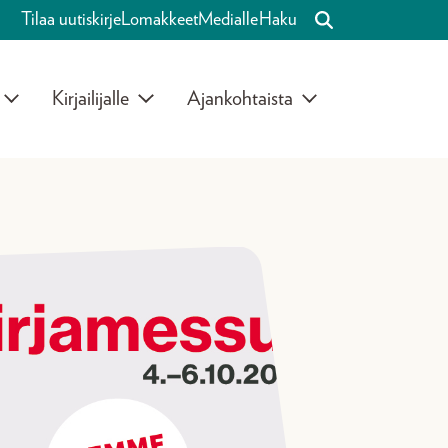
Tilaa uutiskirje
Lomakkeet
Medialle
Haku
Kirjailijalle
Ajankohtaista