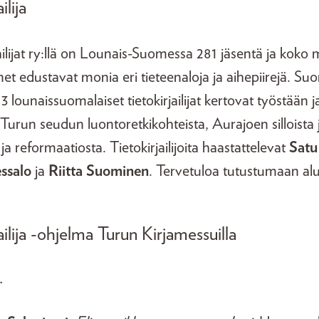
ilija
ilijat ry:llä on Lounais-Suomessa 281 jäsentä ja koko 
t edustavat monia eri tieteenaloja ja aihepiirejä. Suome
3 lounaissuomalaiset tietokirjailijat kertovat työstään 
Turun seudun luontoretkikohteista, Aurajoen silloista j
 ja reformaatiosta. Tietokirjailijoita haastattelevat
Satu
essalo
ja
Riitta Suominen
. Tervetuloa tutustumaan al
ailija -ohjelma Turun Kirjamessuilla
.