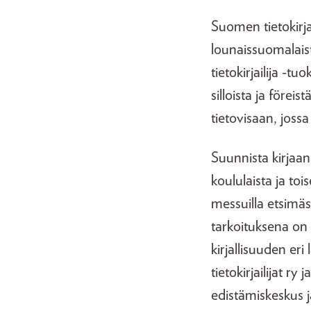
Suomen tietokirja
lounaissuomalaiste
tietokirjailija -
silloista ja förei
tietovisaan, joss
Suunnista kirjaa
koululaista ja toi
messuilla etsimä
tarkoituksena on
kirjallisuuden er
tietokirjailijat ry
edistämiskeskus 