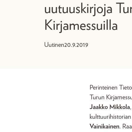
uutuuskirjoja Tu
Kirjamessuilla
Uutinen
20.9.2019
Perinteinen Tietok
Turun Kirjamessuil
Jaakko Mikkola
kulttuurihistoria
Vainikainen
. Raa