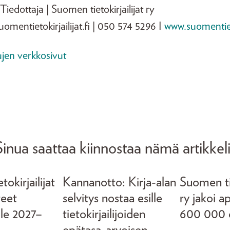
 Tiedottaja | Suomen tietokirjailijat ry
uomentietokirjailijat.fi | 050 574 5296 I
www.suomentietok
jen verkkosivut
Sinua saattaa kiinnostaa nämä artikkeli
okirjailijat
Kannanotto: Kirja-alan
Suomen tie
teet
selvitys nostaa esille
ry jakoi a
lle 2027–
tietokirjailijoiden
600 000 