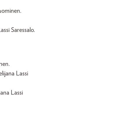
Suominen.
assi Saressalo.
inen.
elijana Lassi
jana Lassi