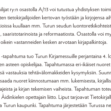
ilijat ry:n osastolla A/13 voi tutustua yhdistyksen toim
n tietokirjailijoiden kertovan työstään ja kirjojensa ai
tuokioissa kuullaan mm. Turun seudun luontoretkikohtei
stä, saaristotarinoista ja reformaatiosta. Osastolla voi m
a oikein vastanneiden kesken arvotaan kirjapalkintoja.
n -tapahtuma tuo Turun Kirjamessuille perjantaina 4. 
sen asteen opiskelijaa. Tapahtumassa eri-ikäiset nuoret 
ssä vastauksia tehtävälomakkeiden kysymyksiin. Suun
 saada nuoret kiinnostumaan mm. lukemisesta, kirjalli
i lajeista ja kirjan tekemisen vaiheista. Tapahtuman to
 ja Äidinkielen opettajain liitto. Liput tarjoavat Tietokirj
ja Turun kaupunki. Tapahtuma järjestetään Turussa nel