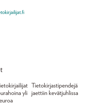
irjailijat.fi
t
tokirjailijat
Tietokirjastipendejä
purahoina yli
jaettiin kevätjuhlissa
euroa