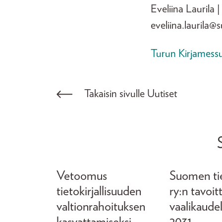
Eveliina Laurila |
eveliina.laurila@s
Turun Kirjamessu
Takaisin sivulle Uutiset
Vetoomus
Suomen tiet
tietokirjallisuuden
ry:n tavoit
valtionrahoituksen
vaalikaude