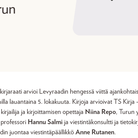
run
irjaraati arvioi Levyraadin hengessä viittä ajankohtaist
la lauantaina 5. lokakuuta. Kirjoja arvioivat TS Kirja -
, kirjailija ja kirjoittamisen opettaja
Niina Repo
, Turun 
n professori
Hannu Salmi
ja viestintäkonsultti ja tietokir
din juontaa viestintäpäällikkö
Anne Rutanen
.