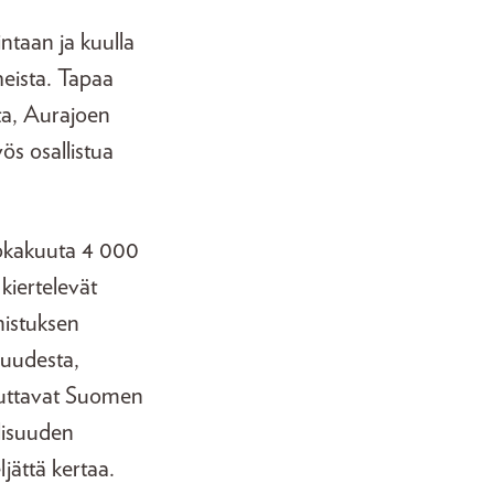
intaan ja kuulla
heista. Tapaa
sta, Aurajoen
yös osallistua
lokakuuta 4 000
kiertelevät
nistuksen
suudesta,
teuttavat Suomen
allisuuden
jättä kertaa.