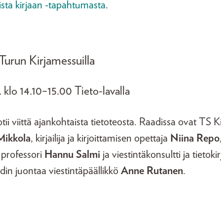
ista kirjaan -tapahtumasta
.
 Turun Kirjamessuilla
 klo 14.10−15.00 Tieto-lavalla
otii viittä ajankohtaista tietoteosta. Raadissa ovat TS Ki
Mikkola
, kirjailija ja kirjoittamisen opettaja
Niina Repo
n professori
Hannu Salmi
ja viestintäkonsultti ja tietokir
din juontaa viestintäpäällikkö
Anne Rutanen
.