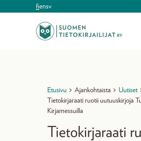
Siirry sisältöön
fi
en
sv
Etusivu
>
Ajankohtaista
>
Uutiset
Tietokirjaraati ruotii uutuuskirjoja 
Kirjamessuilla
Tietokirjaraati ru