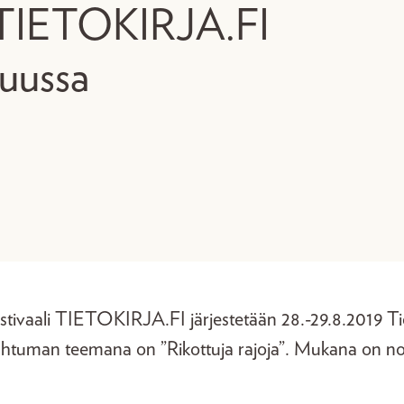
 TIETOKIRJA.FI
kuussa
festivaali TIETOKIRJA.FI järjestetään 28.-29.8.2019 Tie
ahtuman teemana on ”Rikottuja rajoja”. Mukana on noi