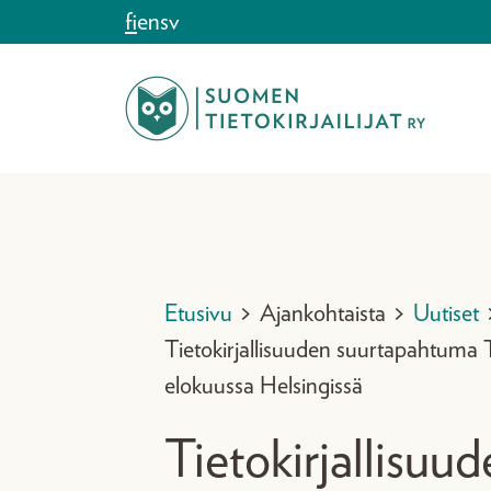
Siirry sisältöön
fi
en
sv
Etusivu
>
Ajankohtaista
>
Uutiset
Tietokirjallisuuden suurtapahtuma
elokuussa Helsingissä
Tietokirjallisuu