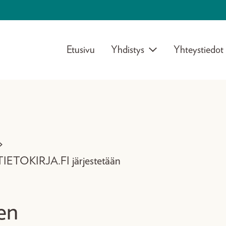
Etusivu
Yhdistys
Yhteystiedot
>
 TIETOKIRJA.FI järjestetään
den