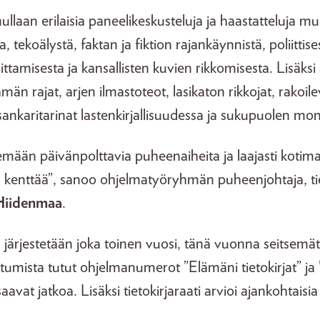
llaan erilaisia paneelikeskusteluja ja haastatteluja 
, tekoälystä, faktan ja fiktion rajankäynnistä, poliittis
ittamisesta ja kansallisten kuvien rikkomisesta. Lisäksi
ämän rajat, arjen ilmastoteot, lasikaton rikkojat, rakoi
nkaritarinat lastenkirjallisuudessa ja sukupuolen mon
emään päivänpolttavia puheenaiheita ja laajasti kotim
en kenttää”, sanoo ohjelmatyöryhmän puheenjohtaja, tie
 Hiidenmaa
.
rjestetään joka toinen vuosi, tänä vuonna seitsemätt
umista tutut ohjelmanumerot ”Elämäni tietokirjat” ja
a” saavat jatkoa. Lisäksi tietokirjaraati arvioi ajankohtaisia 