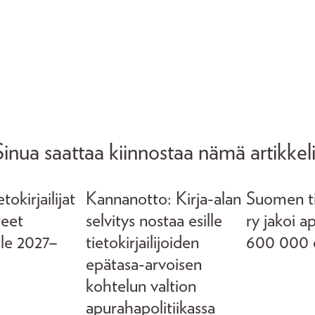
Sinua saattaa kiinnostaa nämä artikkeli
okirjailijat
Kannanotto: Kirja-alan
Suomen tie
teet
selvitys nostaa esille
ry jakoi a
lle 2027–
tietokirjailijoiden
600 000 
epätasa-arvoisen
kohtelun valtion
apurahapolitiikassa