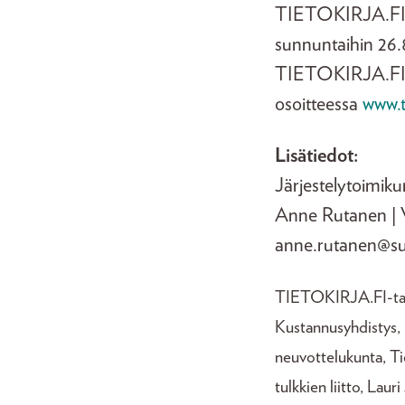
TIETOKIRJA.FI on
sunnuntaihin 26.8.
TIETOKIRJA.FI-fes
osoitteessa
www.ti
Lisätiedot:
Järjestelytoimik
Anne Rutanen | Vi
anne.rutanen@suom
TIETOKIRJA.FI-tapa
Kustannusyhdistys, 
neuvottelukunta, Tie
tulkkien liitto, Laur