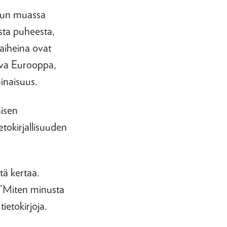
muun muassa
esta puheesta,
 aiheina ovat
leva Eurooppa,
inaisuus.
aisen
tokirjallisuuden
ä kertaa.
 ”Miten minusta
tietokirjoja.