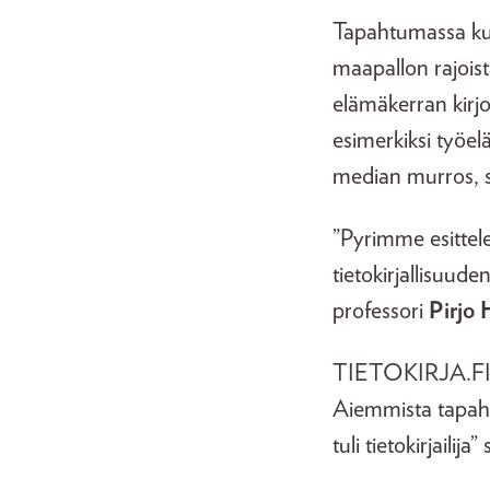
Tapahtumassa kuu
maapallon rajoista
elämäkerran kirjo
esimerkiksi työel
median murros, sa
”Pyrimme esittel
tietokirjallisuud
professori
Pirjo
TIETOKIRJA.FI jä
Aiemmista tapaht
tuli tietokirjailij