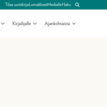
Tilaa uutiskirje
Lomakkeet
Medialle
Haku
Kirjailijalle
Ajankohtaista