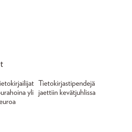
t
tokirjailijat
Tietokirjastipendejä
purahoina yli
jaettiin kevätjuhlissa
euroa