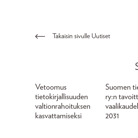
Takaisin sivulle Uutiset
Vetoomus
Suomen tiet
tietokirjallisuuden
ry:n tavoit
valtionrahoituksen
vaalikaude
kasvattamiseksi
2031