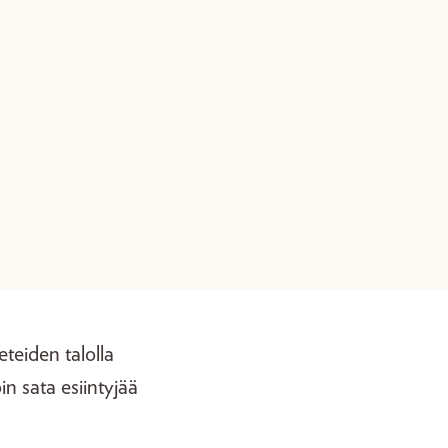
teiden talolla
n sata esiintyjää