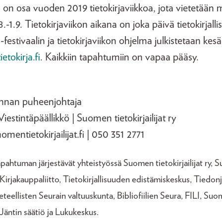
 osa vuoden 2019 tietokirjaviikkoa, jota vietetään 
-1.9. Tietokirjaviikon aikana on joka päivä tietokirjall
tivaalin ja tietokirjaviikon ohjelma julkistetaan kes
etokirja.fi
. Kaikkiin tapahtumiin on vapaa pääsy.
unnan puheenjohtaja
estintäpäällikkö | Suomen tietokirjailijat ry
entietokirjailijat.fi | 050 351 2771
htuman järjestävät yhteistyössä Suomen tietokirjailijat ry,
Kirjakauppaliitto, Tietokirjallisuuden edistämiskeskus, Tiedon
teellisten Seurain valtuuskunta, Bibliofiilien Seura, FILI, Suo
i Jäntin säätiö ja Lukukeskus.