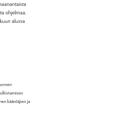
maanantaista
ista ohjelmaa.
äkuun alussa
 Suomen
julkistamisen
men kääntäjien ja