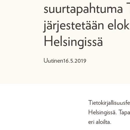
suurtapahtuma
järjestetään elo
Helsingissä
Uutinen
16.5.2019
Tietokirjallisuus
Helsingissä. Tap
eri aloilta.