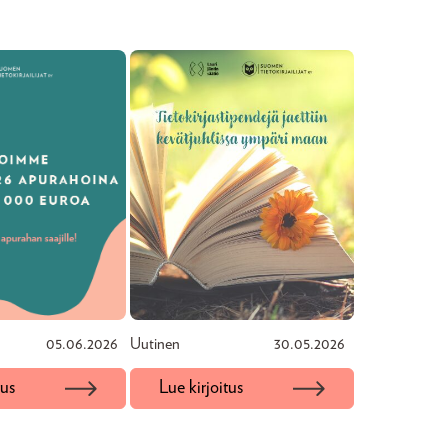
05.06.2026
Uutinen
30.05.2026
tus
Lue kirjoitus